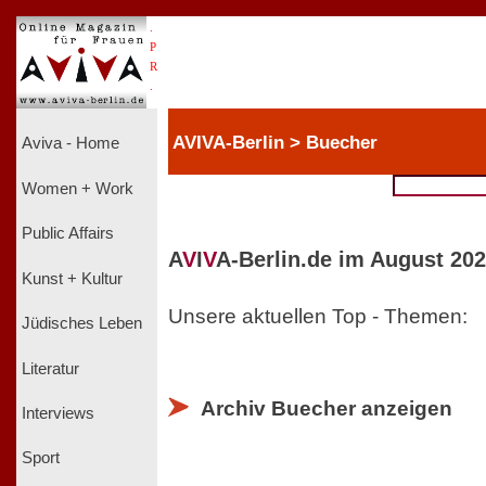
.
P
R
.
AVIVA-Berlin > Buecher
Aviva - Home
Women + Work
Public Affairs
A
V
I
V
A-Berlin.de im August 202
Kunst + Kultur
Unsere aktuellen Top - Themen:
Jüdisches Leben
Literatur
Archiv Buecher anzeigen
Interviews
Sport