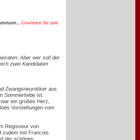
raummann...
Gewinnen Sie zum
iraten. Aber wer soll der
leich zwei Kandidaten
 und Zwangsneurotiker aus
en Sommerliebe ist.
zwar ein großes Herz,
hloés Vorstellungen vom
m Regisseur von
d zudem mit Francois
d der schönen