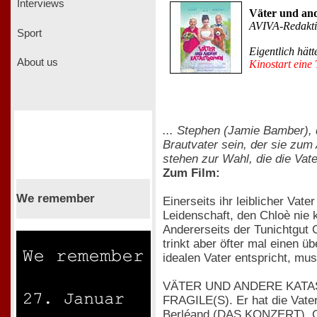
Interviews
Väter und and
AVIVA-Redakt
Sport
Eigentlich hätt
About us
Kinostart eine
... Stephen (Jamie Bamber), 
Brautvater sein, der sie zum 
stehen zur Wahl, die die Vate
Zum Film:
We remember
Einerseits ihr leiblicher Vat
Leidenschaft, den Chloè nie 
Andererseits der Tunichtgut 
trinkt aber öfter mal einen 
idealen Vater entspricht, mus
VÄTER UND ANDERE KATASTRO
FRAGILE(S). Er hat die Vate
Berléand (DAS KONZERT), 