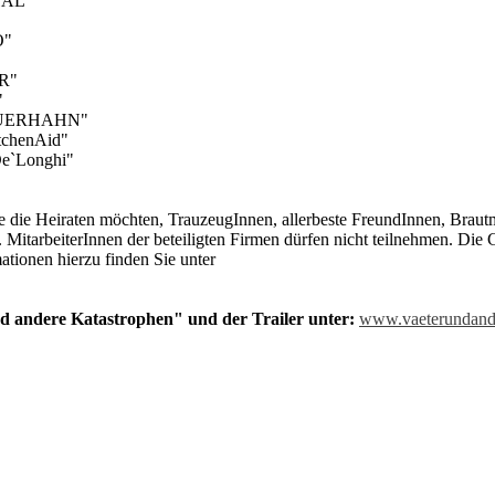
HAL"
O"
ER"
"
 "AUERHAHN"
tchenAid"
De`Longhi"
re die Heiraten möchten, TrauzeugInnen, allerbeste FreundInnen, Braut
 MitarbeiterInnen der beteiligten Firmen dürfen nicht teilnehmen. Die
ationen hierzu finden Sie unter
d andere Katastrophen" und der Trailer unter:
www.vaeterundande