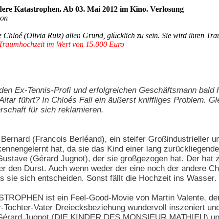
ere Katastrophen. Ab 03. Mai 2012 im Kino. Verlosung
ion
e Chloé (Olivia Ruiz) allen Grund, glücklich zu sein. Sie wird ihren T
 Traumhochzeit im Wert von 15.000 Euro
den Ex-Tennis-Profi und erfolgreichen Geschäftsmann bald he
Altar führt? In Chloés Fall ein äußerst kniffliges Problem. G
rschaft für sich reklamieren.
er Bernard (Francois Berléand), ein steifer Großindustrieller
kennengelernt hat, da sie das Kind einer lang zurückliegend
Gustave (Gérard Jugnot), der sie großgezogen hat. Der hat 
über den Durst. Auch wenn weder der eine noch der andere C
s sie sich entscheiden. Sonst fällt die Hochzeit ins Wasser.
PHEN ist ein Feel-Good-Movie von Martin Valente, de
r-Tochter-Vater Dreiecksbeziehung wundervoll inszeniert un
Gérard Jugnot (DIE KINDER DES MONSIEUR MATHIEU) un