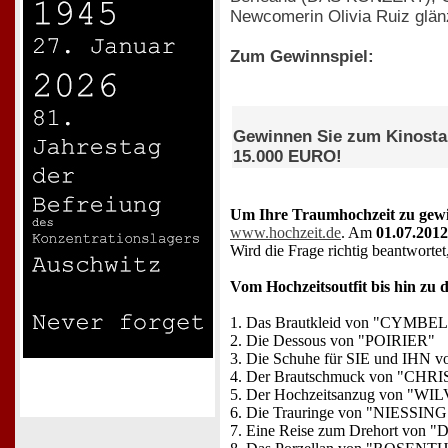
Newcomerin Olivia Ruiz glän
Zum Gewinnspiel:
Gewinnen Sie zum Kinost
15.000 EURO!
Um Ihre Traumhochzeit zu gewi
www.hochzeit.de
. Am
01.07.2012
Wird die Frage richtig beantworte
Vom Hochzeitsoutfit bis hin zu 
1. Das Brautkleid von "CYMBE
2. Die Dessous von "POIRIER"
3. Die Schuhe für SIE und I
4. Der Brautschmuck von "CHRI
5. Der Hochzeitsanzug von "W
6. Die Trauringe von "NIESSING
7. Eine Reise zum Drehort von