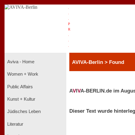
.
.
.
P
R
.
.
.
AVIVA-Berlin > Found
Aviva - Home
Women + Work
Public Affairs
A
V
I
V
A-BERLIN.de im Augus
Kunst + Kultur
Dieser Text wurde hinterleg
Jüdisches Leben
Literatur