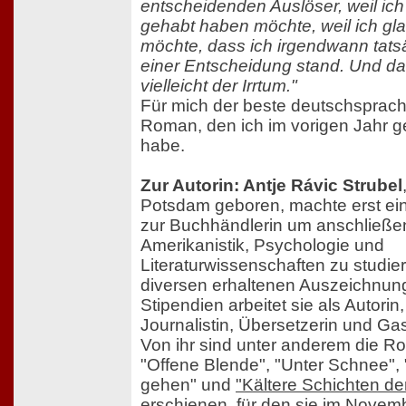
entscheidenden Auslöser, weil ich
gehabt haben möchte, weil ich gl
möchte, dass ich irgendwann tatsä
einer Entscheidung stand. Und das
vielleicht der Irrtum."
Für mich der beste deutschsprach
Roman, den ich im vorigen Jahr g
habe.
Zur Autorin: Antje Rávic Strubel
Potsdam geboren, machte erst ei
zur Buchhändlerin um anschließe
Amerikanistik, Psychologie und
Literaturwissenschaften zu studi
diversen erhaltenen Auszeichnun
Stipendien arbeitet sie als Autorin,
Journalistin, Übersetzerin und Ga
Von ihr sind unter anderem die 
"Offene Blende", "Unter Schnee",
gehen" und
"Kältere Schichten der
erschienen, für den sie im Novem