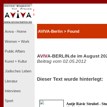
.
P
R
.
AVIVA-Berlin > Found
Aviva - Home
Women + Work
Public Affairs
A
V
I
V
A-BERLIN.de im August 20
Beitrag vom 02.05.2012
Kunst + Kultur
Jüdisches Leben
Dieser Text wurde hinterlegt:
Literatur
Interviews
Sport
Antje Rávic Strubel - Stu