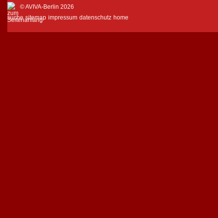
© AVIVA-Berlin 2026
suche
sitemap
impressum
datenschutz
home