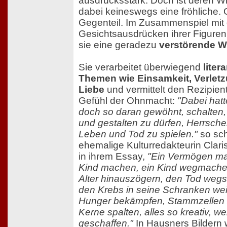
ausdrucksstark. Doch ist deren W
dabei keineswegs eine fröhliche.
Gegenteil. Im Zusammenspiel mit
Gesichtsausdrücken ihrer Figuren 
sie eine geradezu
verstörende W
Sie verarbeitet überwiegend
liter
Themen wie Einsamkeit, Verlet
Liebe
und vermittelt den Rezipien
Gefühl der Ohnmacht:
"Dabei hatt
doch so daran gewöhnt, schalten,
und gestalten zu dürfen, Herrsche
Leben und Tod zu spielen."
so sch
ehemalige Kulturredakteurin Clari
in ihrem Essay,
"Ein Vermögen ma
Kind machen, ein Kind wegmache
Alter hinauszögern, den Tod weg
den Krebs in seine Schranken we
Hunger bekämpfen, Stammzellen 
Kerne spalten, alles so kreativ, we
geschaffen."
In Hausners Bildern 