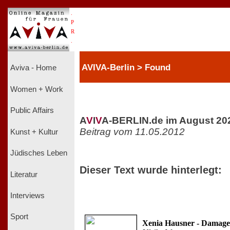
.
P
R
.
AVIVA-Berlin > Found
Aviva - Home
Women + Work
Public Affairs
A
V
I
V
A-BERLIN.de im August 20
Beitrag vom 11.05.2012
Kunst + Kultur
Jüdisches Leben
Dieser Text wurde hinterlegt:
Literatur
Interviews
Sport
Xenia Hausner - Damage