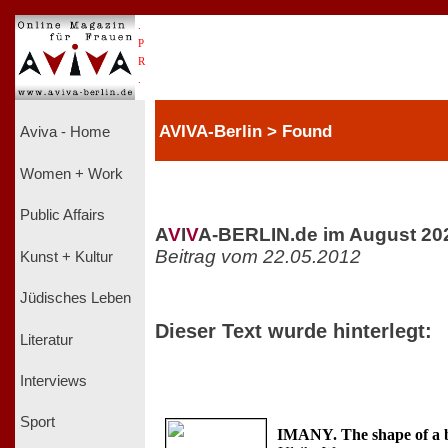
.
P
R
.
AVIVA-Berlin > Found
Aviva - Home
Women + Work
Public Affairs
A
V
I
V
A-BERLIN.de im August 20
Beitrag vom 22.05.2012
Kunst + Kultur
Jüdisches Leben
Dieser Text wurde hinterlegt:
Literatur
Interviews
Sport
IMANY. The shape of a 