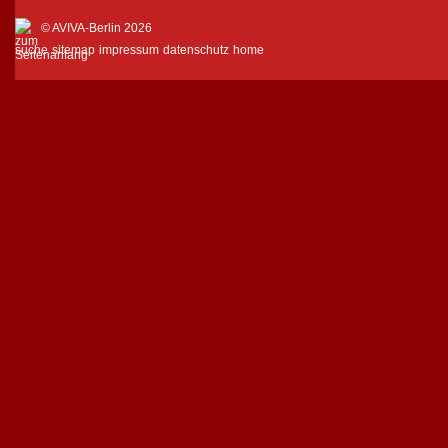
© AVIVA-Berlin 2026
suche
sitemap
impressum
datenschutz
home