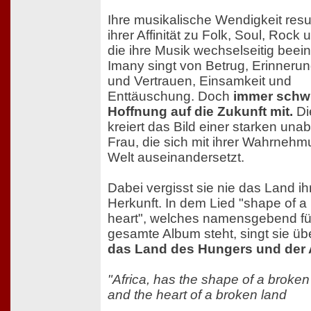
Ihre musikalische Wendigkeit resul
ihrer Affinität zu Folk, Soul, Rock
die ihre Musik wechselseitig beein
Imany singt von Betrug, Erinneru
und Vertrauen, Einsamkeit und
Enttäuschung. Doch
immer schwi
Hoffnung auf die Zukunft mit.
Di
kreiert das Bild einer starken un
Frau, die sich mit ihrer Wahrnehm
Welt auseinandersetzt.
Dabei vergisst sie nie das Land ih
Herkunft. In dem Lied "shape of a
heart", welches namensgebend fü
gesamte Album steht, singt sie ü
das Land des Hungers und der 
"Africa, has the shape of a broken
and the heart of a broken land