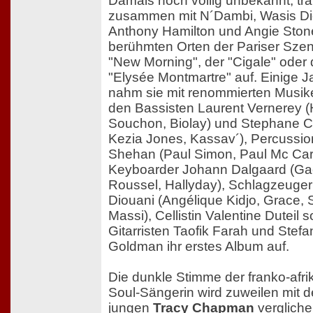
Damals noch völlig unbekannt, trat
zusammen mit N´Dambi, Wasis Di
Anthony Hamilton und Angie Ston
berühmten Orten der Pariser Sze
"New Morning", der "Cigale" oder
"Elysée Montmartre" auf. Einige J
nahm sie mit renommierten Musik
den Bassisten Laurent Vernerey (
Souchon, Biolay) und Stephane C
Kezia Jones, Kassav´), Percussio
Shehan (Paul Simon, Paul Mc Car
Keyboarder Johann Dalgaard (Ga
Roussel, Hallyday), Schlagzeuger
Diouani (Angélique Kidjo, Grace,
Massi), Cellistin Valentine Duteil 
Gitarristen Taofik Farah und Stefa
Goldman ihr erstes Album auf.
Die dunkle Stimme der franko-afr
Soul-Sängerin wird zuweilen mit d
jungen
Tracy Chapman
verglich