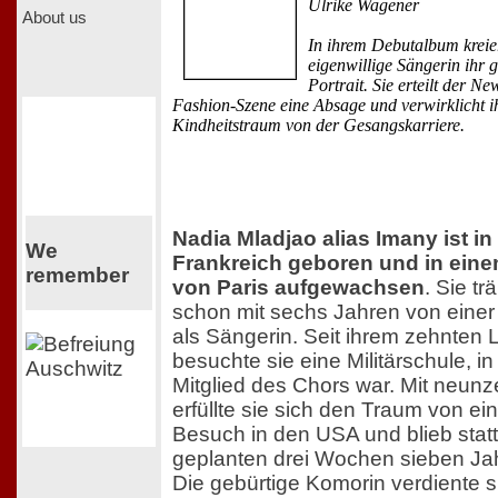
Ulrike Wagener
About us
In ihrem Debutalbum kreier
eigenwillige Sängerin ihr 
Portrait. Sie erteilt der N
Fashion-Szene eine Absage und verwirklicht i
Kindheitstraum von der Gesangskarriere.
Nadia Mladjao alias Imany ist in
We
Frankreich geboren und in eine
remember
von Paris aufgewachsen
. Sie t
schon mit sechs Jahren von eine
als Sängerin. Seit ihrem zehnten 
besuchte sie eine Militärschule, in
Mitglied des Chors war. Mit neun
erfüllte sie sich den Traum von e
Besuch in den USA und blieb stat
geplanten drei Wochen sieben Ja
Die gebürtige Komorin verdiente si