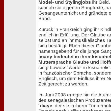
Model- und Stylingjobs
ihr Geld
schrieb sie eigenen Songtexte, n
Gesangsunterricht und gründete 
Band.
Zurück in Frankreich ging ihr Kind
endlich in Erfüllung. Der Glaube a
selbst und an ihr musikalisches Ta
sich bestätigt. Eben dieser Glaube
namensgebend für die junge Säng
Imany bedeutet in ihrer kisuahe
Muttersprache Glaube und Hoff
singt bewusst weder in kisuahelis
in französischer Sprache, sondern
Englisch, um dem Einfluss ihrer 
Zeit gerecht zu werden.
Im Juni 2008 erregte sie die Aufm
des senegalesischen Produzent
´diaye
, der sie in ihrem Tun ermuti