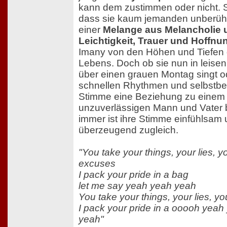
kann dem zustimmen oder nicht. Si
dass sie kaum jemanden unberührt
einer
Melange aus Melancholie 
Leichtigkeit, Trauer und Hoffnu
Imany von den Höhen und Tiefen
Lebens. Doch ob sie nun in leise
über einen grauen Montag singt o
schnellen Rhythmen und selbstb
Stimme eine Beziehung zu einem
unzuverlässigen Mann und Vater 
immer ist ihre Stimme einfühlsam
überzeugend zugleich.
"You take your things, your lies, y
excuses
I pack your pride in a bag
let me say yeah yeah yeah
You take your things, your lies, y
I pack your pride in a ooooh yeah
yeah"