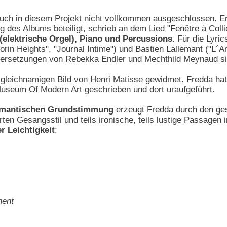
uch in diesem Projekt nicht vollkommen ausgeschlossen. Er
g des Albums beteiligt, schrieb an dem Lied "Fenêtre à Coll
(elektrische Orgel), Piano und Percussions.
Für die Lyric
rin Heights", "Journal Intime") und Bastien Lallemant ("L´Anc
ersetzungen von Rebekka Endler und Mechthild Meynaud sin
m gleichnamigen Bild von
Henri Matisse
gewidmet. Fredda hat 
useum Of Modern Art geschrieben und dort uraufgeführt.
romantischen Grundstimmung
erzeugt Fredda durch den ge
ten Gesangsstil und teils ironische, teils lustige Passagen 
r Leichtigkeit
:
nent