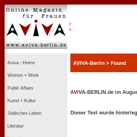
.
.
.
P
R
.
.
.
AVIVA-Berlin > Found
Aviva - Home
Women + Work
Public Affairs
A
V
I
V
A-BERLIN.de im Augus
Kunst + Kultur
Dieser Text wurde hinterleg
Jüdisches Leben
Literatur