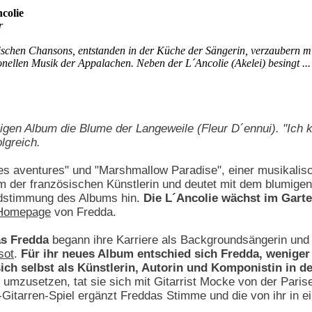
colie
r
schen Chansons, entstanden in der Küche der Sängerin, verzaubern mi
onellen Musik der Appalachen. Neben der L´Ancolie (Akelei) besingt ...
migen Album die Blume der Langeweile (Fleur D´ennui). "Ich
lgreich.
s aventures" und "Marshmallow Paradise", einer musikalis
um der französischen Künstlerin und deutet mit dem blumigen 
ndstimmung des Albums hin.
Die L´Ancolie wächst im Garte
Homepage
von Fredda.
as Fredda
begann ihre Karriere als Backgroundsängerin und 
sot
.
Für ihr neues Album entschied sich Fredda, weniger
ch selbst als Künstlerin, Autorin und Komponistin in d
mzusetzen, tat sie sich mit Gitarrist Mocke von der Pari
itarren-Spiel ergänzt Freddas Stimme und die von ihr in e