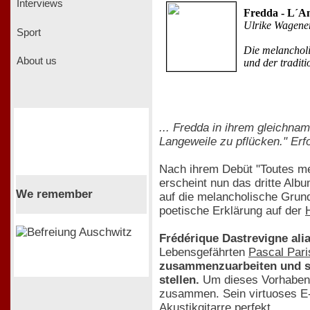
Interviews
Fredda - L´An
Ulrike Wagene
Sport
Die melancholi
About us
und der traditi
... Fredda in ihrem gleichna
Langeweile zu pflücken." Erfo
Nach ihrem Debüt "Toutes me
erscheint nun das dritte Alb
We remember
auf die melancholische Gru
poetische Erklärung auf der
Frédérique Dastrevigne ali
Lebensgefährten
Pascal Pari
zusammenzuarbeiten und si
stellen.
Um dieses Vorhaben u
zusammen. Sein virtuoses E-G
Akustikgitarre perfekt.