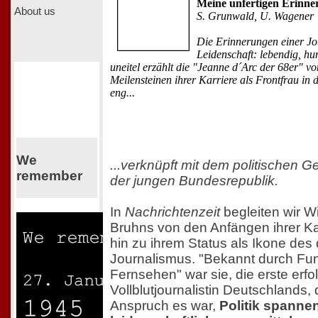
Meine unfertigen Erinn
About us
S. Grunwald, U. Wagener
Die Erinnerungen einer Jou
Leidenschaft: lebendig, h
uneitel erzählt die "Jeanne d´Arc der 68er" v
Meilensteinen ihrer Karriere als Frontfrau in
eng...
We
...verknüpft mit dem politischen 
remember
der jungen Bundesrepublik.
In
Nachrichtenzeit
begleiten wir W
Bruhns von den Anfängen ihrer Kar
hin zu ihrem Status als Ikone des
Journalismus. "Bekannt durch Fu
Fernsehen" war sie, die erste erfo
Vollblutjournalistin Deutschlands,
Anspruch es war,
Politik spanne