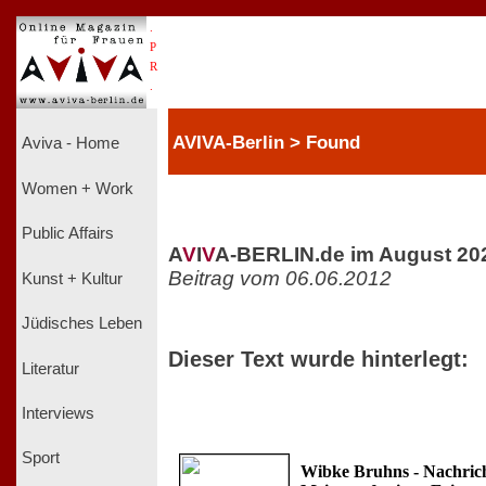
.
P
R
.
AVIVA-Berlin > Found
Aviva - Home
Women + Work
Public Affairs
A
V
I
V
A-BERLIN.de im August 20
Beitrag vom 06.06.2012
Kunst + Kultur
Jüdisches Leben
Dieser Text wurde hinterlegt:
Literatur
Interviews
Sport
Wibke Bruhns - Nachrich