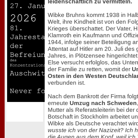
leidenschaftlich zu vermitteln.
Wibke Bruhns kommt 1938 in Halb
Welt, ihre Kindheit ist von den Fo
Krieges überschattet. Der Vater,
Klamroth ein Kaufmann und Offizie
1944, infolge seiner Beteiligung 
Attentat auf Hitler am 20. Juli des
Jahres, in Plötzensee hingerichtet
Else versucht erfolglos, das Unt
der Familie zu retten, womit der
U
Osten in den Westen Deutschl
verbunden ist.
Nach dem Bankrott der Firma folgt
erneute
Umzug nach Schweden
Mutter als Referatsleiterin bei de
Botschaft in Stockholm arbeitet u
Wibke als Deutsche verachtet wir
wusste ich von der Nazizeit? Ich h
die Augen aus dem Kopf, weil ich T