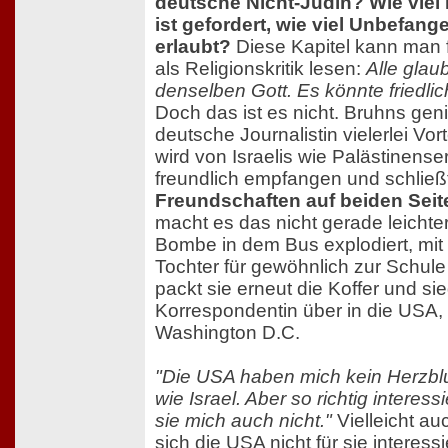
deutsche Nicht-Jüdin? Wie viel
ist gefordert, wie viel Unbefang
erlaubt?
Diese Kapitel kann man 
als Religionskritik lesen:
Alle glau
denselben Gott. Es könnte friedlic
Doch das ist es nicht. Bruhns geni
deutsche Journalistin vielerlei Vort
wird von Israelis wie Palästinense
freundlich empfangen und schließ
Freundschaften auf beiden Seit
macht es das nicht gerade leichter
Bombe in dem Bus explodiert, mit
Tochter für gewöhnlich zur Schule 
packt sie erneut die Koffer und sie
Korrespondentin über in die USA,
Washington D.C.
"Die USA haben mich kein Herzblu
wie Israel. Aber so richtig interess
sie mich auch nicht."
Vielleicht auc
sich die USA nicht für sie interess