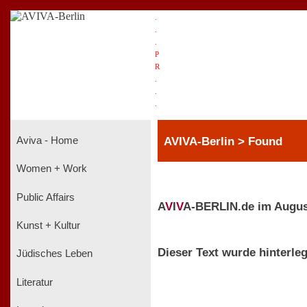
.
.
.
P
R
.
.
.
AVIVA-Berlin > Found
Aviva - Home
Women + Work
Public Affairs
A
V
I
V
A-BERLIN.de im Augus
Kunst + Kultur
Dieser Text wurde hinterleg
Jüdisches Leben
Literatur