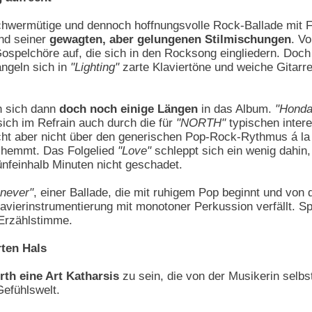
chwermütige und dennoch hoffnungsvolle Rock-Ballade mit F
und seiner
gewagten, aber gelungenen Stilmischungen
. Vo
Gospelchöre auf, die sich in den Rocksong eingliedern. Doc
ängeln sich in
"Lighting"
zarte Klaviertöne und weiche Gitarr
n sich dann
doch noch einige Längen
in das Album.
"Honda
ich im Refrain auch durch die für
"NORTH"
typischen inter
ht aber nicht über den generischen Pop-Rock-Rythmus á la 
 hemmt. Das Folgelied
"Love"
schleppt sich ein wenig dahin, 
nfeinhalb Minuten nicht geschadet.
never"
, einer Ballade, die mit ruhigem Pop beginnt und von 
lavierinstrumentierung mit monotoner Perkussion verfällt. S
Erzählstimme.
ten Hals
rth eine Art Katharsis
zu sein, die von der Musikerin selb
Gefühlswelt.