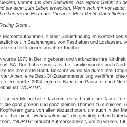
Liedern, kommt aus dem Bedürfnis, das eigene Gefühl zu beb
nd sie dann zum Leben erwecken. Wenn sich mir vor lauter
hreiben meine Form der Therapie. Mein Ventil. Dann fließen
Rolling Stone"
.
e Momentaufnahmen in einer Selbstfindung im Kontext des s
letzlichkeit in Beziehungen, von Festhalten und Loslassen,
uch von Reflexionen aus ihrer Kindheit.
h
wurde 1973 in Berlin geboren und verbrachte ihre Kindhei
ton/USA. Durch ihre musikalische Familie wandte auch North
lzeiten ihre erste Band. Bekannt wurde sie durch ihre Tätigk
ie vier Alben, eine Best-Of-Zusammenstellung veröffentlicht
 feiern durfte. 2004 legte die Band eine Pause ein und Nort
gebnis ist
"NORTH"
.
it seiner Melancholie dazu ein, es sich mit einer Tasse Te
 die ganz großen und ganz kleinen Themen zu sinnieren. Al
 Kopfhörern ganz von allen abzuschotten, um auch in der Ma
um sicher nicht:
"Fahrstuhlmusik"
, die geduldig neben Unterh
chert.
"NORTH"
braucht Aufmerksamkeit, um zu wirken, tut 