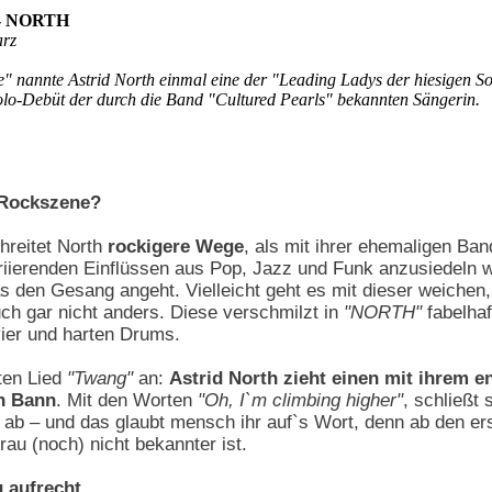
 - NORTH
arz
e" nannte Astrid North einmal eine der "Leading Ladys der hiesigen S
olo-Debüt der durch die Band "Cultured Pearls" bekannten Sängerin.
 Rockszene?
hreitet North
rockigere Wege
, als mit ihrer ehemaligen Band
ariierenden Einflüssen aus Pop, Jazz und Funk anzusiedeln 
s den Gesang angeht. Vielleicht geht es mit dieser weichen
h gar nicht anders. Diese verschmilzt in
"NORTH"
fabelhaf
ier und harten Drums.
ten Lied
"Twang"
an:
Astrid North zieht einen mit ihrem 
en Bann
. Mit den Worten
"Oh, I`m climbing higher"
, schließt 
l ab – und das glaubt mensch ihr auf`s Wort, denn ab den ers
au (noch) nicht bekannter ist.
g aufrecht