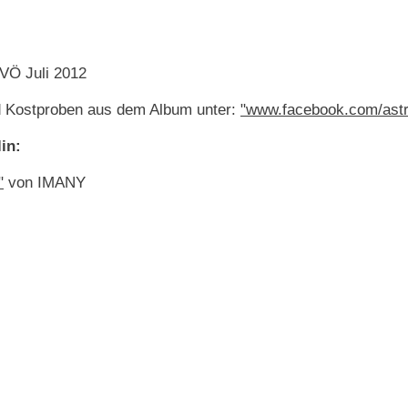
 VÖ Juli 2012
d Kostproben aus dem Album unter:
"www.facebook.com/astri
in:
"
von IMANY