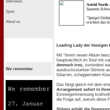
Interviews
Astrid North
Susanne Schw
Sport
"Spiegel Onlin
About us
erschien das S
Leading Lady der hiesigen
Mit "ihrem neuen Album besc
hauptsächlich im Soul mit v
dennoch treu
, zumindest wa
We remember
ausdrucksstarken Stimme auc
Gitarren, schepperndem Klav
Das fängt gleich mit dem ers
Arrangement sofort in ihr
EinsteigerInnensong kraftvol
die Frage auf, warum diese Fr
Stilmix erhält die Spannun