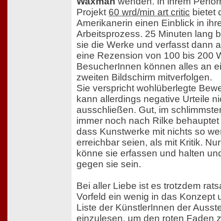
Waxman
wenden. In ihrem Perfo
Projekt
60 wrd/min art critic
bietet 
Amerikanerin einen Einblick in ihr
Arbeitsprozess. 25 Minuten lang b
sie die Werke und verfasst dann 
eine Rezension von 100 bis 200 
BesucherInnen können alles an 
zweiten Bildschirm mitverfolgen.
Sie verspricht wohlüberlegte Bew
kann allerdings negative Urteile ni
ausschließen. Gut, im schlimmste
immer noch nach Rilke behauptet
dass Kunstwerke mit nichts so we
erreichbar seien, als mit Kritik. Nu
könne sie erfassen und halten un
gegen sie sein.
Bei aller Liebe ist es trotzdem rat
Vorfeld ein wenig in das Konzept 
Liste der KünstlerInnen der Ausst
einzulesen, um den roten Faden 