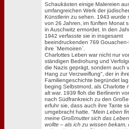
Schaukästen einige Malereien a
umfangreichen Werk der jüdische
Künstlerin zu sehen. 1943 wurde s
von 26 Jahren, im fünften Monat 
in Auschwitz ermordet. In den Ja
1942 verfasste sie in insgesamt
beeindruckenden 769 Gouachen-
ihre `Memoiren`.
Charlottes Leben war nicht nur vo
ständigen Bedrohung und Verfolg
die Nazis geprägt, sondern auch 
Hang zur Verzweiflung", der in ihr
Familiengeschichte begründet lag.
beging Selbstmord, als Charlotte
alt war. 1939 floh die Berlinerin v
nach Südfrankreich zu den Großel
erfuhr sie, dass auch ihre Tante s
umgebracht hatte.
"Mein Leben fin
meine Großmutter sich das Lebe
wollte – als ich zu wissen bekam,