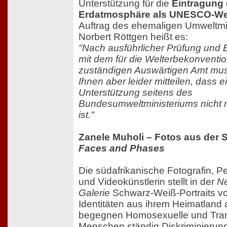
Unterstützung für die
Eintragung 
Erdatmosphäre als UNESCO-We
Auftrag des ehemaligen Umweltmi
Norbert Röttgen heißt es:
"Nach ausführlicher Prüfung und 
mit dem für die Welterbekonventi
zuständigen Auswärtigen Amt mus
Ihnen aber leider mitteilen, dass e
Unterstützung seitens des
Bundesumweltministeriums nicht 
ist."
Zanele Muholi – Fotos aus der S
Faces and Phases
Die südafrikanische Fotografin, P
und Videokünstlerin stellt in der
N
Galerie
Schwarz-Weiß-Portraits v
Identitäten aus ihrem Heimatland 
begegnen Homosexuelle und Tra
Menschen ständig Diskriminierun