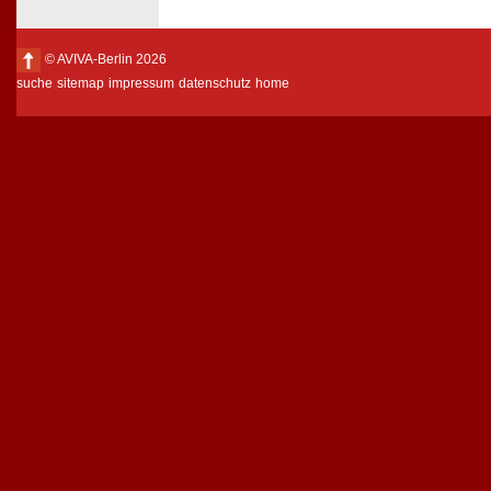
© AVIVA-Berlin 2026
suche
sitemap
impressum
datenschutz
home