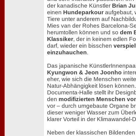
der kanadische Künstler
Brian J
einen
Hundeparkour
aufgebaut, 
Tiere unter anderem auf Nachbil
Mies van der Rohes Barcelona-S
herumtollen können und so
dem 
Klassiker
, der in keinem edlen Fo
darf, wieder ein bisschen
verspiel
einzuhauchen
.
Das japanische KünstlerInnenpa
Kyungwon & Jeon Joonho
inter
eher, wie sich die Menschen weite
Natur-Abhängigkeit lösen können.
Documenta-Halle stellt ihr Desig
den
modifizierten Menschen vo
vor – durch umgebaute Organe br
dieser weniger Wasser zum Überl
klarer Vorteil in der Klimawandel-
Neben der klassischen Bildenden 