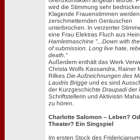
Grenzkonflikten angetan wurde. Pl
wird die Stimmung sehr bedrücke
Klagende Frauenstimmen werden
zerschmetternden Geräuschen
unterbrochen. In verzerrter Stimme 
eine Frau Elektras Fluch aus Hein
Hamletmaschine
"...Down with th
of submission. Long live hate, reb
death."
Außerdem enthält das Werk Verwe
Christa Wolfs
Kassandra
, Rainer 
Rilkes
Die Aufzeichnungen des Ma
Laudris Brigge
und es sind Aussch
der Kurzgeschichte
Draupadi
der 
Schriftstellerin und Aktivistin Ma
zu hören.
Charlotte Salomon – Leben? Od
Theater? Ein Singspiel
Im ersten Stock des Fridericianum