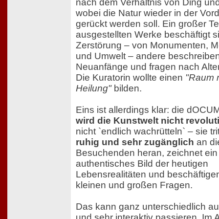
nach dem Verhältnis von Ding un
wobei die Natur wieder in der Vor
gerückt werden soll. Ein großer Tei
ausgestellten Werke beschäftigt si
Zerstörung – von Monumenten, 
und Umwelt – andere beschreibe
Neuanfänge und fragen nach Alter
Die Kuratorin wollte einen
"Raum 
Heilung"
bilden.
Eins ist allerdings klar: die dO
wird die Kunstwelt nicht revolut
nicht `endlich wachrütteln` – sie tri
ruhig und sehr zugänglich
an di
Besuchenden heran, zeichnet ein
authentisches Bild der heutigen
Lebensrealitäten und beschäftigen
kleinen und großen Fragen.
Das kann ganz unterschiedlich a
und sehr interaktiv passieren. Im