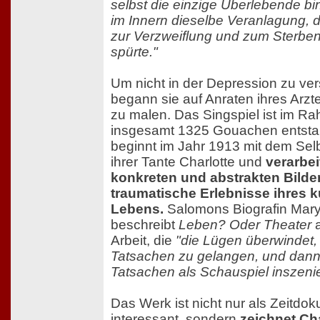
selbst die einzige Überlebende bin
im Innern dieselbe Veranlagung,
zur Verzweiflung und zum Sterben,
spürte."
Um nicht in der Depression zu ver
begann sie auf Anraten ihres Arzt
zu malen. Das Singspiel ist im R
insgesamt 1325 Gouachen entsta
beginnt im Jahr 1913 mit dem Sel
ihrer Tante Charlotte und
verarbei
konkreten und abstrakten Bilde
traumatische Erlebnisse ihres 
Lebens.
Salomons Biografin Mary 
beschreibt
Leben? Oder Theater
a
Arbeit, die
"die Lügen überwindet
Tatsachen zu gelangen, und dann
Tatsachen als Schauspiel inszenie
Das Werk ist nicht nur als Zeitdo
interessant, sondern
zeichnet Cha