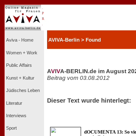
.
P
R
.
AVIVA-Berlin > Found
Aviva - Home
Women + Work
Public Affairs
A
V
I
V
A-BERLIN.de im August 20
Beitrag vom 03.08.2012
Kunst + Kultur
Jüdisches Leben
Dieser Text wurde hinterlegt:
Literatur
Interviews
Sport
dOCUMENTA 13: So viel