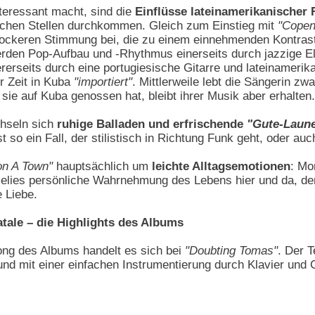
eressant macht, sind die
Einflüsse lateinamerikanischer
nchen Stellen durchkommen. Gleich zum Einstieg mit
"Cope
, lockeren Stimmung bei, die zu einem einnehmenden Kontras
werden Pop-Aufbau und -Rhythmus einerseits durch jazzige E
erseits durch eine portugiesische Gitarre und lateinamerik
r Zeit in Kuba
"importiert"
. Mittlerweile lebt die Sängerin zw
sie auf Kuba genossen hat, bleibt ihrer Musik aber erhalten.
hseln sich
ruhige Balladen und erfrischende
"Gute-Laun
st so ein Fall, der stilistisch in Richtung Funk geht, oder au
n A Town"
hauptsächlich um
leichte Alltagsemotionen
: M
ies persönliche Wahrnehmung des Lebens hier und da, de
e Liebe.
tale – die Highlights des Albums
ng des Albums handelt es sich bei
"Doubting Tomas"
. Der T
und mit einer einfachen Instrumentierung durch Klavier und 