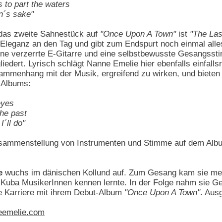
s to part the waters
en´s sake"
 das zweite Sahnestück auf
"Once Upon A Town"
ist
"The Last
 Eleganz an den Tag und gibt zum Endspurt noch einmal alles
ne verzerrte E-Gitarre und eine selbstbewusste Gesangsstim
liedert. Lyrisch schlägt Nanne Emelie hier ebenfalls einfall
sammenhang mit der Musik, ergreifend zu wirken, und bieten
 Albums:
eyes
the past
I´ll do"
Zusammenstellung von Instrumenten und Stimme auf dem Alb
e
wuchs im dänischen Kollund auf. Zum Gesang kam sie mehr
 Kuba MusikerInnen kennen lernte. In der Folge nahm sie G
he Karriere mit ihrem Debut-Album
"Once Upon A Town"
. Ausg
eemelie.com