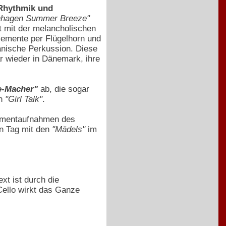
 Rhythmik und
nhagen Summer Breeze"
t mit der melancholischen
lemente per Flügelhorn und
anische Perkussion. Diese
ar wieder in Dänemark, ihre
e-Macher"
ab, die sogar
ch
"Girl Talk"
.
omentaufnahmen des
n Tag mit den
"Mädels"
im
ext ist durch die
Cello wirkt das Ganze