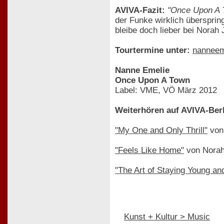
AVIVA-Fazit:
"Once Upon A 
der Funke wirklich übersprin
bleibe doch lieber bei Norah 
Tourtermine unter:
nanneem
Nanne Emelie
Once Upon A Town
Label: VME, VÖ März 2012
Weiterhören auf AVIVA-Berl
"My One and Only Thrill"
von
"Feels Like Home"
von Norah
"The Art of Staying Young an
Kunst + Kultur > Music