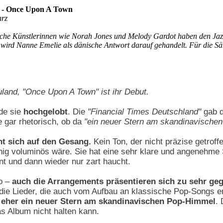
 - Once Upon A Town
arz
he Künstlerinnen wie Norah Jones und Melody Gardot haben den Jazz 
wird Nanne Emelie als dänische Antwort darauf gehandelt. Für die Sän
uland,
"Once Upon A Town"
ist ihr Debut.
rde sie
hochgelobt
. Die
"Financial Times Deutschland"
gab d
 gar rhetorisch, ob da
"ein neuer Stern am skandinavische
ht sich auf den Gesang.
Kein Ton, der nicht präzise getroffe
nig voluminös wäre. Sie hat eine sehr klare und angenehme 
 und dann wieder nur zart haucht.
o –
auch die Arrangements präsentieren sich zu sehr gegl
 die Lieder, die auch vom Aufbau an klassische Pop-Songs e
 eher ein neuer Stern am skandinavischen Pop-Himmel
.
as Album nicht halten kann.