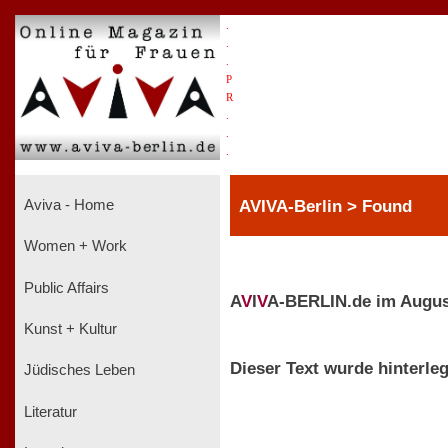
.
.
.
P
R
.
.
.
AVIVA-Berlin > Found
Aviva - Home
Women + Work
Public Affairs
A
V
I
V
A-BERLIN.de im Augus
Kunst + Kultur
Dieser Text wurde hinterleg
Jüdisches Leben
Literatur