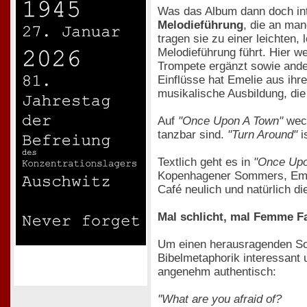
Was das Album dann doch int
Melodieführung
, die an ma
tragen sie zu einer leichten
Melodieführung führt. Hier 
Trompete ergänzt sowie ander
Einflüsse hat Emelie aus ihre
musikalische Ausbildung, die 
Auf
"Once Upon A Town"
wec
tanzbar sind.
"Turn Around"
i
Textlich geht es in
"Once Upo
Kopenhagener Sommers, Emel
Café neulich und natürlich di
Mal schlicht, mal Femme Fa
Um einen herausragenden So
Bibelmetaphorik interessant 
angenehm authentisch:
"What are you afraid of?