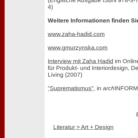
(Englische Ausgabe ISBN 978-3-
4)
Weitere Informationen finden Si
www.zaha-hadid.com
www.gmurzynska.com
Interview mit Zaha Hadid
im Onlin
für Produkt- und Interiordesign, D
Living (2007)
"Suprematismus"
, in
arch
INFORM
Literatur > Art + Design