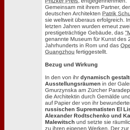
Pritzker Preis
, entgegennehmen.
Gemeinsam mit ihrem Partner, d
deutschen Architekten
Patrik Sch
sie weltweit überaus erfolgreich. I
letzten Jahren wurden erneut zwe
prestigeträchtige Gebäude, das
"
genannte Museum für Kunst des 
Jahrhunderts in Rom und das
Ope
Guangzhou
fertiggestellt.
Bezug und Wirkung
In den von ihr
dynamisch gestalt
Ausstellungsräumen
in der Gale
Gmurzynska am Zürcher Paradepla
die Architektin durch Gemälde und
auf Papier der von ihr bewundert
russischen Suprematisten El Lis
Alexander Rodtschenko und Ka
Malewitsch
und setzte sie räumli
zu ihren eigenen Werken. Der zur