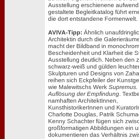
Ausstellung erschienene aufwend
gestaltete Begleitkatalog führt ern
die dort entstandene Formenwelt.
AVIVA-Tipp:
Ähnlich unaufdringlic
Architektin durch die Galerieräume
macht der Bildband in monochro
Bescheidenheit und Klarheit die St
Ausstellung deutlich. Neben den 
schwarz-weiß und gülden leucht
Skulpturen und Designs von Zah
reihen sich Eckpfeiler der Kunstg
wie Malewitschs Werk
Supremus.
Auflösung der Empfindung
. Textb
namhaften ArchitektInnen,
KunsthistorikerInnen und Kurator
Charlotte Douglas, Patrik Schuma
Kenny Schachter fügen sich zwis
großformatigen Abbildungen ein 
dokumentieren das Verhältnis zw