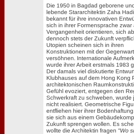
Die 1950 in Bagdad geborene un
lebende Stararchitektin Zaha Hadi
bekannt für ihre innovativen Entwü
sich in ihrer Formensprache zwar 
Vergangenheit orientieren, sich a
dennoch stets der Zukunft verpflic
Utopien scheinen sich in ihren
Konstruktionen mit der Gegenwart
versöhnen. Internationale Aufmer
wurde ihrer Arbeit erstmals 1983 
Der damals viel diskutierte Entwur
Klubhauses auf dem Hong Kong P
architektonischen Raumkonstrukti
Gefühl evoziert, entgegen den Re
Schwerkraft zu schweben, wurde 
nicht realisiert. Geometrische Fig
entfliehen hier ihrer Bodenhaftung,
sie sich aus einem Gebäudekompl
Zukunft sprengen wollen. Es schei
wollte die Architektin fragen
"Wo si