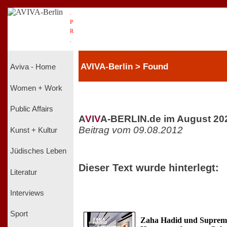
.
P
R
.
AVIVA-Berlin > Found
Aviva - Home
Women + Work
Public Affairs
A
V
I
V
A-BERLIN.de im August 20
Beitrag vom 09.08.2012
Kunst + Kultur
Jüdisches Leben
Dieser Text wurde hinterlegt:
Literatur
Interviews
Sport
Zaha Hadid und Suprema