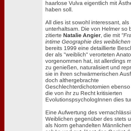
haarlose Vulva eigentlich mit Ästh
haben soll.
All dies ist sowohl interessant, al
unterhaltsam. Die von Helmer so b
zitierte
Natalie Angier
, die mit
"Fr
intime Geographie des weiblichen
bereits 1999 eine detaillierte Bes
der als "weiblich" verorteten Anat
vorgenommen hat, ist allerdings mi
zu genießen, naturalisiert und rep
sie in ihren schwärmerischen Au
doch althergebrachte
Geschlechterdichotomien ebenso e
die von ihr zu Recht kritisierten
EvolutionspsychologInnen dies tu
Eine Aufwertung des vernachläss
Weiblichen gegenüber des stets u
als Norm gehandelten Männlichen 