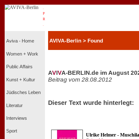
.
P
R
.
AVIVA-Berlin > Found
Aviva - Home
Women + Work
Public Affairs
A
V
I
V
A-BERLIN.de im August 20
Beitrag vom 28.08.2012
Kunst + Kultur
Jüdisches Leben
Dieser Text wurde hinterlegt:
Literatur
Interviews
Sport
Ulrike Helmer - Muschil