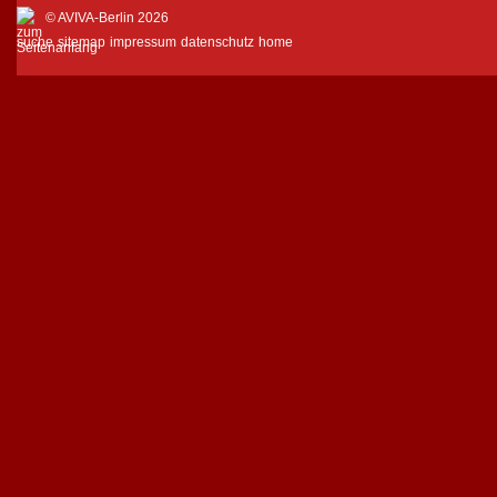
© AVIVA-Berlin 2026
suche
sitemap
impressum
datenschutz
home