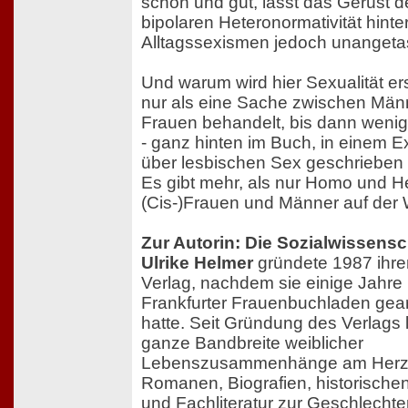
schön und gut, lässt das Gerüst d
bipolaren Heteronormativität hinte
Alltagssexismen jedoch unangetas
Und warum wird hier Sexualität ers
nur als eine Sache zwischen Män
Frauen behandelt, bis dann weni
- ganz hinten im Buch, in einem Ex
über lesbischen Sex geschrieben
Es gibt mehr, als nur Homo und H
(Cis-)Frauen und Männer auf der 
Zur Autorin: Die Sozialwissensc
Ulrike Helmer
gründete 1987 ihre
Verlag, nachdem sie einige Jahre
Frankfurter Frauenbuchladen gear
hatte. Seit Gründung des Verlags li
ganze Bandbreite weiblicher
Lebenszusammenhänge am Herze
Romanen, Biografien, historisch
und Fachliteratur zur Geschlechte