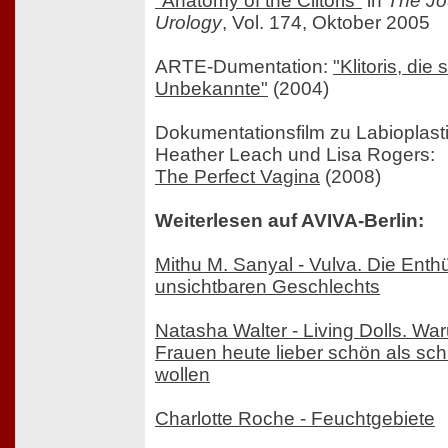
"Anatomy of the Clitoris"
in
The Jo
Urology
, Vol. 174, Oktober 2005
ARTE-Dumentation:
"Klitoris, die
Unbekannte"
(2004)
Dokumentationsfilm zu Labioplast
Heather Leach und Lisa Rogers:
The Perfect Vagina
(2008)
Weiterlesen auf AVIVA-Berlin:
Mithu M. Sanyal - Vulva. Die Enth
unsichtbaren Geschlechts
Natasha Walter - Living Dolls. Wa
Frauen heute lieber schön als sch
wollen
Charlotte Roche - Feuchtgebiete