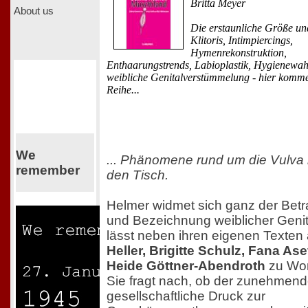
Britta Meyer
About us
Die erstaunliche Größe u
Klitoris, Intimpiercings,
Hymenrekonstruktion,
Enthaarungstrends, Labioplastik, Hygienewa
weibliche Genitalverstümmelung - hier komm
Reihe...
We
... Phänomene rund um die Vulva
remember
den Tisch.
Helmer widmet sich ganz der Bet
und Bezeichnung weiblicher Genit
lässt neben ihren eigenen Texte
Heller, Brigitte Schulz, Fana As
Heide Göttner-Abendroth
zu Wo
Sie fragt nach, ob der zunehmen
gesellschaftliche Druck zur