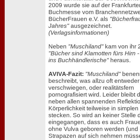
2009 wurde sie auf der Frankfurte
Buchmesse vom Branchennetzwe
BücherFrauen e.V. als
"Bücherfra
Jahres"
ausgezeichnet.
(Verlagsinformationen)
Neben
"Muschiland"
kam von ihr 
"Bücher sind Klamotten fürs Hirn -
ins Buchhändlerische"
heraus.
AVIVA-Fazit:
"Muschiland"
benen
beschreibt, was allzu oft entwede
verschwiegen, oder realitätsfern
pornografisiert wird. Leider bleibt
neben allen spannenden Reflekti
Körperlichkeit teilweise in simpl
stecken. So wird an keiner Stelle 
eingegangen, dass es auch Frauen
ohne Vulva geboren werden (und
Strapazen auf sich nehmen müss