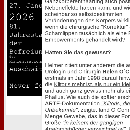
Ganzkörperenthaarung auch posit
Nebeneffekte haben kann, und wie
scheinbar so selbstbestimmten
Veränderungen des Körpers wirkli
wenn die chirurgische "Korrektur"
Schamlippen tatsächlich als eine
Empowerments gehandelt wird?
Hätten Sie das gewusst?
Helmer zitiert unter anderem die a
Urologin und Chirurgin
Helen O´C
erstmals im Jahr 1998 darauf hinw
die
Klitoris mehr ist, als nur ein kl
und auch ganz gewiss mehr als ein
Phallus. Wie auch die später ers
ARTE-Dokumentation
"Klitoris, d
Unbekannte"
, zeigte, fand O´Conn
Menge Gewebe, das in dieser Fo
Größe
"in keinem der gängigen
Anatomiebücher verzeichnet ist"
.