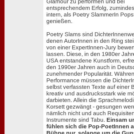
Glamour zu performen und bei
entsprechendem Erfolg, zumindes
intern, als Poetry SlammerIn Pops
genießen.
Poetry Slams sind DichterInnenwett
denen AutorInnen in den Ring ste
von einer ExpertInnen-Jury bewer
lassen. Diese, in den 1980er Jahr
USA entstandene Kunstform, erfreu
den 1990er Jahren auch in Deuts
zunehmender Popularität. Währen
Performance müssen die DichterI
selbst verfassten Texte auf einer
kreativ und ausdrucksstark wie m
darbieten. Allein die Sprachmelodie
Korsett gezwängt - gesungen wer
nämlich nicht und auch Requisite
Instrumente sind Tabu.
Einsam u
fühlen sich die Pop-PoetInnen a
Bühne nur, solange um die Gun