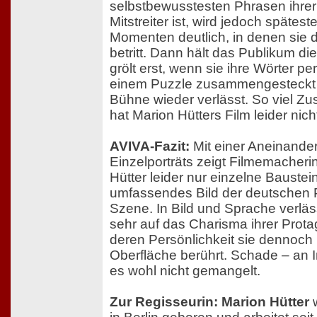
selbstbewusstesten Phrasen ihre
Mitstreiter ist, wird jedoch spätest
Momenten deutlich, in denen sie 
betritt. Dann hält das Publikum di
grölt erst, wenn sie ihre Wörter pe
einem Puzzle zusammengesteckt 
Bühne wieder verlässt. So viel Z
hat Marion Hütters Film leider nich
AVIVA-Fazit:
Mit einer Aneinande
Einzelporträts zeigt Filmemacheri
Hütter leider nur einzelne Baustei
umfassendes Bild der deutschen 
Szene. In Bild und Sprache verläss
sehr auf das Charisma ihrer Prota
deren Persönlichkeit sie dennoch 
Oberfläche berührt. Schade – an I
es wohl nicht gemangelt.
Zur Regisseurin: Marion Hütter
w