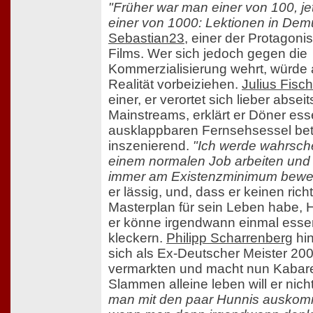
"Früher war man einer von 100, jet
einer von 1000: Lektionen in Dem
Sebastian23
, einer der Protagoni
Films. Wer sich jedoch gegen die
Kommerzialisierung wehrt, würde 
Realität vorbeiziehen.
Julius Fisch
einer, er verortet sich lieber absei
Mainstreams, erklärt er Döner ess
ausklappbaren Fernsehsessel beto
inszenierend.
"Ich werde wahrschei
einem normalen Job arbeiten und
immer am Existenzminimum bew
er lässig, und, dass er keinen rich
Masterplan für sein Leben habe,
er könne irgendwann einmal esse
kleckern.
Philipp Scharrenberg
hi
sich als Ex-Deutscher Meister 20
vermarkten und macht nun Kabare
Slammen alleine leben will er nich
man mit den paar Hunnis auskom