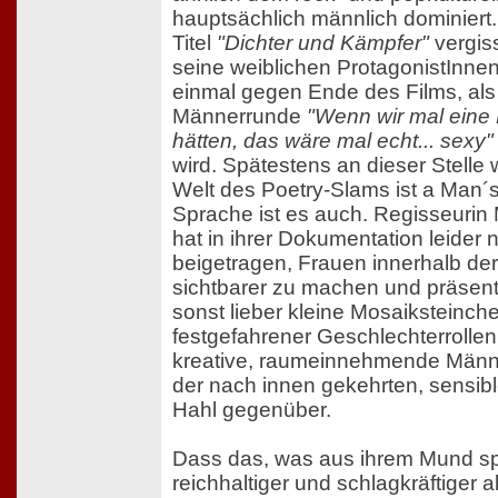
hauptsächlich männlich dominiert.
Titel
"Dichter und Kämpfer"
vergiss
seine weiblichen ProtagonistInne
einmal gegen Ende des Films, als 
Männerrunde
"Wenn wir mal eine 
hätten, das wäre mal echt... sexy"
wird. Spätestens an dieser Stelle w
Welt des Poetry-Slams ist a Man´s
Sprache ist es auch. Regisseurin 
hat in ihrer Dokumentation leider 
beigetragen, Frauen innerhalb de
sichtbarer zu machen und präsent
sonst lieber kleine Mosaiksteinch
festgefahrener Geschlechterrollen
kreative, raumeinnehmende Männer
der nach innen gekehrten, sensib
Hahl gegenüber.
Dass das, was aus ihrem Mund spr
reichhaltiger und schlagkräftiger a