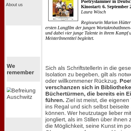
Poetryslammer in Deutsc
About us
Kinostart: 6. September 
Laura Wösch
Regisseurin Marion Hütter 
ersten Langfilm der jungen WortakrobatInnen
und dabei vier junge Talente in ihrem Kampf
MeisterInnentitel begleitet.
We
Sich als SchriftstellerIn in die gese
remember
Isolation zu begeben, gilt als not
oder willkommener Rückzug.
Poe
verschanzen sich in Bibliotheke
Büchertürmen, die bereits ein 
führen.
Ziel ist meist, die eigenen
ins Regal und sich selbst beiseite 
können. Wer heutzutage lieber mi
jongliert, als im Stillen über ihnen
die Möglichkeit, seine Kunst im po