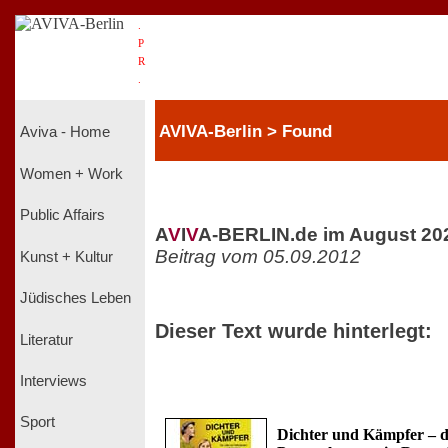
.
P
R
.
AVIVA-Berlin > Found
Aviva - Home
Women + Work
Public Affairs
A
V
I
V
A-BERLIN.de im August 20
Beitrag vom 05.09.2012
Kunst + Kultur
Jüdisches Leben
Dieser Text wurde hinterlegt:
Literatur
Interviews
Sport
Dichter und Kämpfer – d