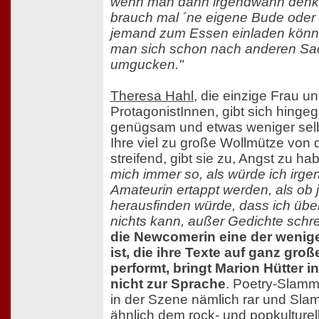
wenn man dann irgendwann denkt
brauch mal ´ne eigene Bude oder i
jemand zum Essen einladen könn
man sich schon nach anderen S
umgucken."
Theresa Hahl
, die einzige Frau un
ProtagonistInnen, gibt sich hinge
genügsam und etwas weniger sel
Ihre viel zu große Wollmütze von d
streifend, gibt sie zu, Angst zu ha
mich immer so, als würde ich irg
Amateurin ertappt werden, als ob
herausfinden würde, dass ich übe
nichts kann, außer Gedichte schre
die Newcomerin eine der wenig
ist, die ihre Texte auf ganz gr
performt, bringt Marion Hütter i
nicht zur Sprache
. Poetry-Slamm
in der Szene nämlich rar und Sl
ähnlich dem rock- und popkulturel