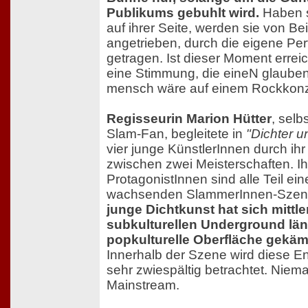
Publikums gebuhlt wird.
Haben s
auf ihrer Seite, werden sie von Beif
angetrieben, durch die eigene Pe
getragen. Ist dieser Moment erreic
eine Stimmung, die eineN glauben 
mensch wäre auf einem Rockkonz
Regisseurin Marion Hütter
, selb
Slam-Fan, begleitete in
"Dichter 
vier junge KünstlerInnen durch ihr
zwischen zwei Meisterschaften. Ih
ProtagonistInnen sind alle Teil eine
wachsenden SlammerInnen-Szen
junge Dichtkunst hat sich mittl
subkulturellen Underground län
popkulturelle Oberfläche gekäm
Innerhalb der Szene wird diese E
sehr zwiespältig betrachtet. Niema
Mainstream.