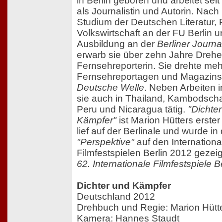
in Berlin geboren und arbeitet sei
als Journalistin und Autorin. Nach
Studium der Deutschen Literatur, P
Volkswirtschaft an der FU Berlin u
Ausbildung an der
Berliner Journa
erwarb sie über zehn Jahre Drehe
Fernsehreporterin. Sie drehte meh
Fernsehreportagen und Magazinst
Deutsche Welle
. Neben Arbeiten 
sie auch in Thailand, Kambodscha
Peru und Nicaragua tätig.
"Dichte
Kämpfer"
ist Marion Hütters erster
lief auf der Berlinale und wurde in
"Perspektive"
auf den Internationa
Filmfestspielen Berlin 2012 gezeig
62. Internationale Filmfestspiele Be
Dichter und Kämpfer
Deutschland 2012
Drehbuch und Regie: Marion Hütt
Kamera: Hannes Staudt