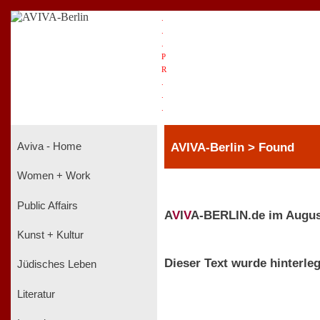
.
.
.
P
R
.
.
.
AVIVA-Berlin > Found
Aviva - Home
Women + Work
Public Affairs
A
V
I
V
A-BERLIN.de im Augus
Kunst + Kultur
Dieser Text wurde hinterleg
Jüdisches Leben
Literatur