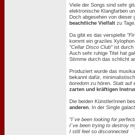
Viele der Songs sind sehr git
elektronische Klangfarben un
Doch abgesehen von dieser ge
beachtliche Vielfalt
zu Tage
Da gibt es das verspielte
"Fir
kommt ein graziles Xylophon
"Cellar Disco Club"
ist durch
Auch sehr ruhige Titel hat
ga
Stimme durch das schlicht ar
Produziert wurde das musikal
bekannt dafür, minimalistis
boredom
zu hören. Statt auf
zarten und kräftigen Inst
Die beiden KünstlerInnen be
anderen
. In der Single
galac
"I´ve been looking for perfect
I´ve been trying to destroy 
I still feel so disconnected