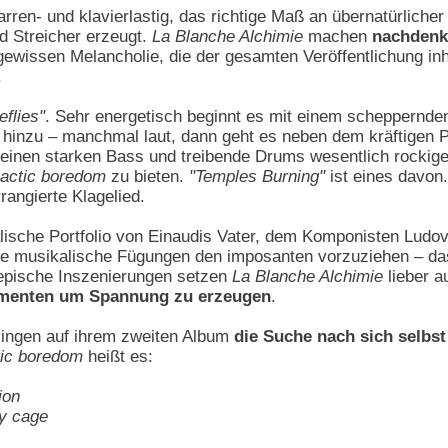
arren- und klavierlastig, das richtige Maß an übernatürlich
d Streicher erzeugt.
La Blanche Alchimie
machen
nachdenk
wissen Melancholie, die der gesamten Veröffentlichung inher
.
eflies"
. Sehr energetisch beginnt es mit einem scheppernden
 hinzu – manchmal laut, dann geht es neben dem kräftigen P
 einen starken Bass und treibende Drums wesentlich rockige
lactic boredom
zu bieten.
"Temples Burning"
ist eines davon.
rangierte Klagelied.
ische Portfolio von Einaudis Vater, dem Komponisten Ludovi
che musikalische Fügungen den imposanten vorzuziehen – da
 epische Inszenierungen setzen
La Blanche Alchimie
lieber a
rumenten um Spannung zu erzeugen
.
singen auf ihrem zweiten Album
die Suche nach sich selbs
tic boredom
heißt es:
ion
my cage