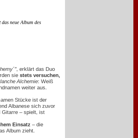
t das neue Album des
chemy´"
, erklärt das Duo
ürden sie
stets versuchen,
lanche Alchemie
: Weiß
andnamen weiter aus.
samen Stücke ist der
end Albanese sich zuvor
itarre – spielt, ist
chem Einsatz
– die
das Album zieht.