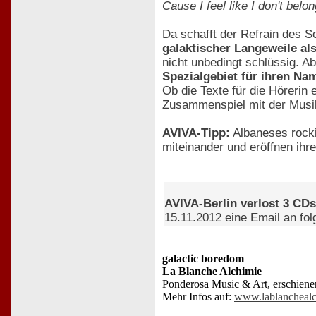
Cause I feel like I don't bel
Da schafft der Refrain des S
galaktischer Langeweile al
nicht unbedingt schlüssig. A
Spezialgebiet für ihren Na
Ob die Texte für die Hörerin 
Zusammenspiel mit der Musik 
AVIVA-Tipp:
Albaneses rocki
miteinander und eröffnen ih
AVIVA-Berlin verlost 3 CD
15.11.2012 eine Email an fo
galactic boredom
La Blanche Alchimie
Ponderosa Music & Art, erschien
Mehr Infos auf:
www.lablancheal