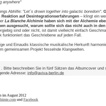
ong anywhere"
ongs Abhilfe:
"Let´s drown together into galactic boredom"
.
G
s Reaktion auf Desintegrationserfahrungen
– klingt ein w
ber
La Blanche Alchimie
haben sich mit der Alchemie ebe
men ausgesucht, warum sollte sich das nicht auch in den
ergiebig sind oder nicht, ist damit vielleicht einfach Gesch
funktioniert das Geschriebene auf jeden Fall.
ge und Einaudis klassische musikalische Herkunft harmoni
rem gemeinsamen Projekt fesselnde Klangwelten.
s
. Bitte beschreiben Sie in fünf Sätzen das Albumcover un
lgende Adresse:
info@aviva-berlin.de
en im August 2012
chimie.com
und
Facebook