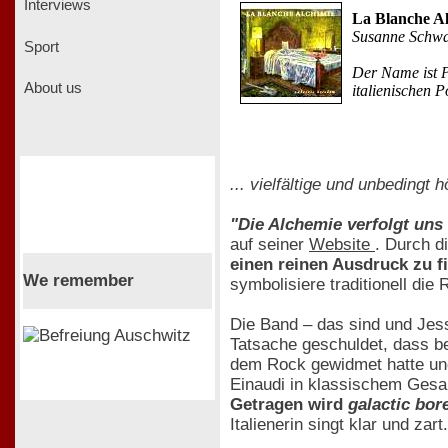
Interviews
La Blanche Al
Susanne Schw
Sport
Der Name ist P
About us
italienischen 
... vielfältige und unbedingt 
"Die Alchemie verfolgt uns
auf seiner
Website
. Durch d
einen reinen Ausdruck zu f
We remember
symbolisiere traditionell di
Die Band – das sind und Jess
Tatsache geschuldet, dass b
dem Rock gewidmet hatte und g
Einaudi in klassischem Gesa
Getragen wird
galactic bo
Italienerin singt klar und za