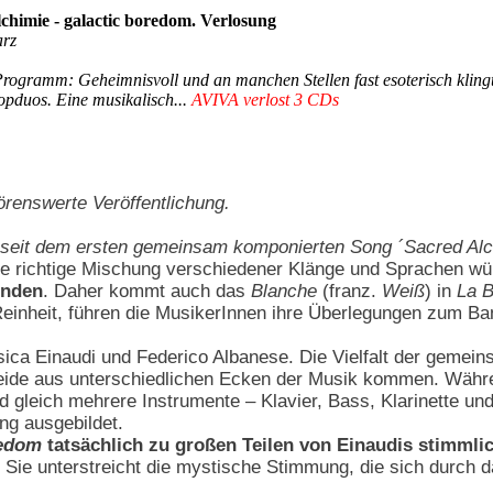
chimie - galactic boredom. Verlosung
arz
rogramm: Geheimnisvoll und an manchen Stellen fast esoterisch kling
Popduos. Eine musikalisch...
AVIVA verlost 3 CDs
hörenswerte Veröffentlichung.
seit dem ersten gemeinsam komponierten Song ´Sacred Al
ie richtige Mischung verschiedener Klänge und Sprachen w
inden
. Daher kommt auch das
Blanche
(franz.
Weiß
) in
La B
e Reinheit, führen die MusikerInnen ihre Überlegungen zum B
ica Einaudi und Federico Albanese. Die Vielfalt der gemein
eide aus unterschiedlichen Ecken der Musik kommen. Währ
leich mehrere Instrumente – Klavier, Bass, Klarinette und G
ng ausgebildet.
redom
tatsächlich zu großen Teilen von Einaudis stimmli
rt. Sie unterstreicht die mystische Stimmung, die sich durch 