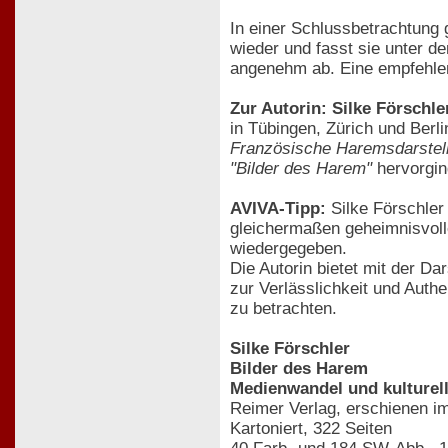
In einer Schlussbetrachtung 
wieder und fasst sie unter d
angenehm ab. Eine empfehle
Zur Autorin: Silke Förschle
in Tübingen, Zürich und Berl
Französische Haremsdarstell
"Bilder des Harem"
hervorgin
AVIVA-Tipp:
Silke Förschler
gleichermaßen geheimnisvolle
wiedergegeben.
Die Autorin bietet mit der D
zur Verlässlichkeit und Auth
zu betrachten.
Silke Förschler
Bilder des Harem
Medienwandel und kulturel
Reimer Verlag, erschienen i
Kartoniert, 322 Seiten