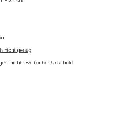
17 × 24 cm
in:
ch nicht genug
geschichte weiblicher Unschuld