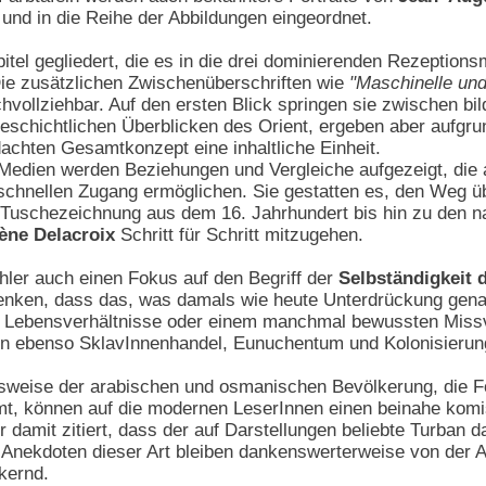
 und in die Reihe der Abbildungen eingeordnet.
pitel gegliedert, die es in die drei dominierenden Rezeption
Die zusätzlichen Zwischenüberschriften wie
"Maschinelle und
ollziehbar. Auf den ersten Blick springen sie zwischen bildl
eschichtlichen Überblicken des Orient, ergeben aber aufgru
chten Gesamtkonzept eine inhaltliche Einheit.
 Medien werden Beziehungen und Vergleiche aufgezeigt, die
schnellen Zugang ermöglichen. Sie gestatten es, den Weg üb
Tuschezeichnung aus dem 16. Jahrhundert bis hin zu den n
ène Delacroix
Schritt für Schritt mitzugehen.
hler auch einen Fokus auf den Begriff der
Selbständigkeit 
enken, dass das, was damals wie heute Unterdrückung genann
n Lebensverhältnisse oder einem manchmal bewussten Missv
en ebenso SklavInnenhandel, Eunuchentum und Kolonisierung
sweise der arabischen und osmanischen Bevölkerung, die Fö
mt, können auf die modernen LeserInnen einen beinahe kom
r damit zitiert, dass der auf Darstellungen beliebte Turban 
. Anekdoten dieser Art bleiben dankenswerterweise von der 
kernd.