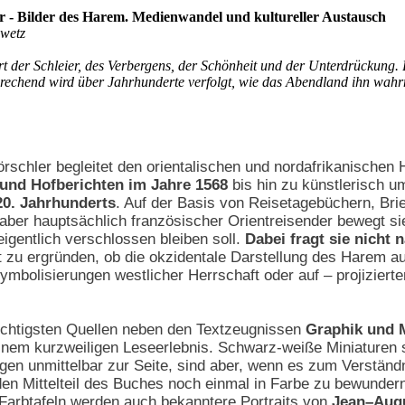
er - Bilder des Harem. Medienwandel und kultureller Austausch
wetz
 der Schleier, des Verbergens, der Schönheit und der Unterdrückung. B
prechend wird über Jahrhunderte verfolgt, wie das Abendland ihn wah
Förschler begleitet den orientalischen und nordafrikanischen
 und Hofberichten im Jahre 1568
bis hin zu künstlerisch 
20. Jahrhunderts
. Auf der Basis von Reisetagebüchern, Brie
aber hauptsächlich französischer Orientreisender bewegt si
gentlich verschlossen bleiben soll.
Dabei fragt sie nicht
 zu ergründen, ob die okzidentale Darstellung des Harem au
Symbolisierungen westlicher Herrschaft oder auf – projizier
ichtigsten Quellen neben den Textzeugnissen
Graphik und 
inem kurzweiligen Leseerlebnis. Schwarz-weiße Miniaturen 
en unmittelbar zur Seite, sind aber, wenn es zum Verständ
en Mittelteil des Buches noch einmal in Farbe zu bewundern
 Farbtafeln werden auch bekanntere Portraits von
Jean–Aug