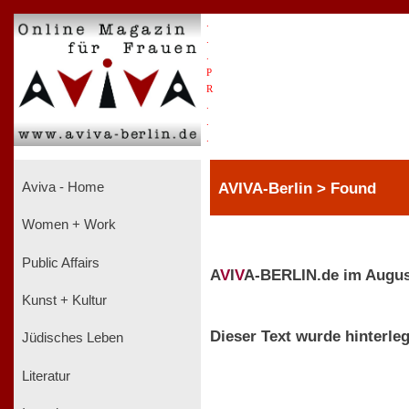
.
.
.
P
R
.
.
.
AVIVA-Berlin > Found
Aviva - Home
Women + Work
Public Affairs
A
V
I
V
A-BERLIN.de im Augus
Kunst + Kultur
Dieser Text wurde hinterleg
Jüdisches Leben
Literatur