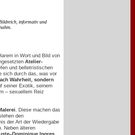
ildreich, informativ und
rnahm.
 Harem in Wort und Bild von
umgesetzten
Atelier-
fen und belletristischen
e sich durch das, was vor
 nach Wahrheit, sondern
f seiner Exotik, seinem
tem – sexuellem Reiz
Malerei
. Diese machen das
stehen den
nis der Art der Wiedergabe
. Neben älteren
uste–Dominique Ingres