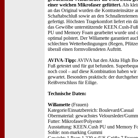
einer weichen Mikrofaser gefüttert.
Als kle
an das Original wurden die Kontrasteinsätze a
Schaftabschluß sowie an den Schnallenrieme
gefertigt. Höchsten Tragekomfort liefert ein 
das Gewölbe unterstützende KEEN.Cush-Fußb
PU und Memory Foam gearbeitet wurde und 
optimal polstert. Der Willamette garantiert auc
schlechten Wetterbedingungen (Regen, Pfütze
überall einen formvollendeten Auftritt.
AVIVA-Tipp:
AVIVA hat den Akita High Bo
Fuß getestet und für gut befunden. Superbequ
noch cool – auf diese Kombination haben wir
gewartet. Besonders praktisch: der durchgehe
Reißverschluss für Eilige.
Technische Daten:
Willamette
(Frauen)
Kategorie/Einsatzbereich: Boulevard/Casual
Obermaterial: gewachstes Veloursleder/Gumm
Futter: Mikrofaser/Polyester
Ausstattung: KEEN.Cush PU und Memory Fo
Sohle: non-marking Gummi
Gewicht: 1 Paar: 1.220 g (US-Größe 7 Frauen