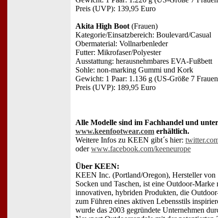
Preis (UVP): 139,95 Euro
Akita High Boot
(Frauen)
Kategorie/Einsatzbereich: Boulevard/Casual
Obermaterial: Vollnarbenleder
Futter: Mikrofaser/Polyester
Ausstattung: herausnehmbares EVA-Fußbett
Sohle: non-marking Gummi und Kork
Gewicht: 1 Paar: 1.136 g (US-Größe 7 Frauen
Preis (UVP): 189,95 Euro
Alle Modelle sind im Fachhandel und unter
www.keenfootwear.com
erhältlich.
Weitere Infos zu KEEN gibt´s hier:
twitter.c
oder
www.facebook.com/keeneurope
Über KEEN:
KEEN Inc. (Portland/Oregon), Hersteller von
Socken und Taschen, ist eine Outdoor-Marke 
innovativen, hybriden Produkten, die Outdoor
zum Führen eines aktiven Lebensstils inspirie
wurde das 2003 gegründete Unternehmen durc