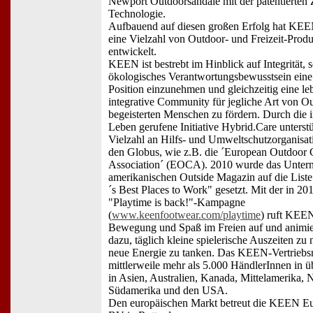
Newport Outdoorsandale mit der patentierten
Technologie.
Aufbauend auf diesen großen Erfolg hat KEEN
eine Vielzahl von Outdoor- und Freizeit-Prod
entwickelt.
KEEN ist bestrebt im Hinblick auf Integrität, 
ökologisches Verantwortungsbewusstsein ein
Position einzunehmen und gleichzeitig eine le
integrative Community für jegliche Art von O
begeisterten Menschen zu fördern. Durch die i
Leben gerufene Initiative Hybrid.Care unters
Vielzahl an Hilfs- und Umweltschutzorganisa
den Globus, wie z.B. die ´European Outdoor 
Association´ (EOCA). 2010 wurde das Unte
amerikanischen Outside Magazin auf die List
´s Best Places to Work" gesetzt. Mit der in 201
"Playtime is back!"-Kampagne
(
www.keenfootwear.com/playtime
) ruft KEE
Bewegung und Spaß im Freien auf und animi
dazu, täglich kleine spielerische Auszeiten z
neue Energie zu tanken. Das KEEN-Vertriebs
mittlerweile mehr als 5.000 HändlerInnen in 
in Asien, Australien, Kanada, Mittelamerika, 
Südamerika und den USA.
Den europäischen Markt betreut die KEEN E