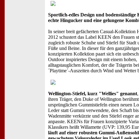
Sportlich-edles Design und bodenständige K
echte Hingucker und eine gelungene Komb
In seiner breit gefächerten Casual-Kollektion 
2012 schustert das Label KEEN den Frauen st
zugleich robuste Schuhe und Stiefel für Stadt
Füße und Beine. In dieser für den ganzjährige
konzipierten Kollektion paart sich ein unbesch
Outdoor inspiriertes Design mit einem hohen,
alltagstauglichen Komfort, der die Trägerin bei
´Playtime´-Auszeiten durch Wind und Wetter be
Wellington-Stiefel, kurz "Wellies" genannt
ihren Träger, den Duke of Wellington berühmt.
ursprünglichen Gummistiefeln einen neuen Lo
Leder statt Gummi verwendete, den Schaft bis
Wadenmitte verkürzte und den Stiefel enger a
anpasste. KEENs für Frauen konzipierte Varia
Klassikers heißt Willamette (UVP: 139,95 Eu
läuft auf einer robusten Gummi-Außensohle
gewachstem Veloursleder im Used Look gef