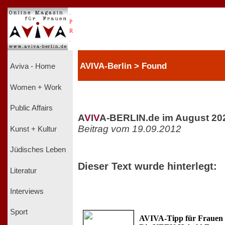
.
P
R
.
AVIVA-Berlin > Found
Aviva - Home
Women + Work
Public Affairs
A
V
I
V
A-BERLIN.de im August 20
Beitrag vom 19.09.2012
Kunst + Kultur
Jüdisches Leben
Dieser Text wurde hinterlegt:
Literatur
Interviews
Sport
AVIVA-Tipp für Frauen 