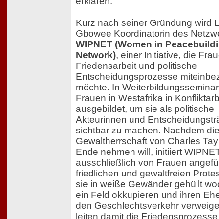
erklären.
Kurz nach seiner Gründung wird
Gbowee Koordinatorin des Netzw
WIPNET
(Women in Peacebuild
Network)
, einer Initiative, die Fra
Friedensarbeit und politische
Entscheidungsprozesse miteinbe
möchte. In Weiterbildungssemina
Frauen in Westafrika in Konfliktarb
ausgebildet, um sie als politische
Akteurinnen und Entscheidungstr
sichtbar zu machen. Nachdem di
Gewaltherrschaft von Charles Tayl
Ende nehmen will, initiiert WIPNE
ausschließlich von Frauen angefü
friedlichen und gewaltfreien Prote
sie in weiße Gewänder gehüllt w
ein Feld okkupieren und ihren E
den Geschlechtsverkehr verweige
leiten damit die Friedensprozesse 