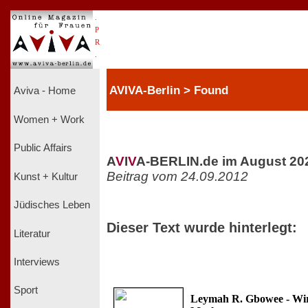
.
P
R
.
AVIVA-Berlin > Found
Aviva - Home
Women + Work
Public Affairs
A
V
I
V
A-BERLIN.de im August 20
Beitrag vom 24.09.2012
Kunst + Kultur
Jüdisches Leben
Dieser Text wurde hinterlegt:
Literatur
Interviews
Sport
Leymah R. Gbowee - Wir