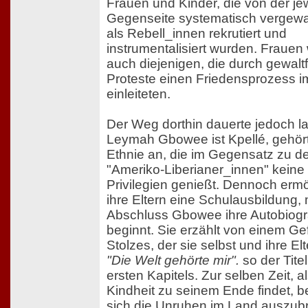
Frauen und Kinder, die von der je
Gegenseite systematisch vergewal
als Rebell_innen rekrutiert und
instrumentalisiert wurden. Frauen
auch diejenigen, die durch gewaltf
Proteste einen Friedensprozess 
einleiteten.
Der Weg dorthin dauerte jedoch l
Leymah Gbowee ist Kpellé, gehört
Ethnie an, die im Gegensatz zu d
"Ameriko-Liberianer_innen" keine 
Privilegien genießt. Dennoch ermö
ihre Eltern eine Schulausbildung, 
Abschluss Gbowee ihre Autobiogr
beginnt. Sie erzählt von einem Ge
Stolzes, der sie selbst und ihre Elte
"Die Welt gehörte mir".
so der Titel
ersten Kapitels. Zur selben Zeit, 
Kindheit zu seinem Ende findet, 
sich die Unruhen im Land auszubr