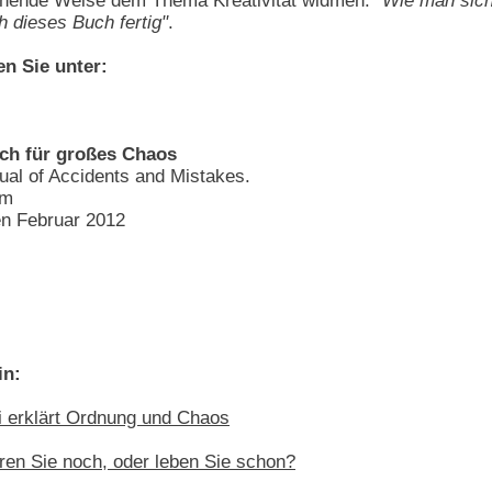
rischende Weise dem Thema Kreativität widmen:
"Wie man sich 
 dieses Buch fertig"
.
en Sie unter:
ch für großes Chaos
ual of Accidents and Mistakes.
am
en Februar 2012
in:
 erklärt Ordnung und Chaos
en Sie noch, oder leben Sie schon?