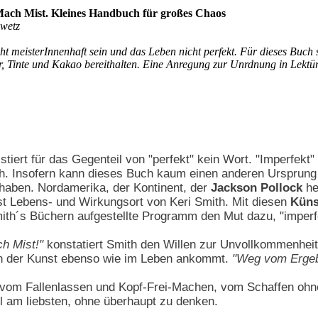
Mach Mist. Kleines Handbuch für großes Chaos
wetz
ht meisterInnenhaft sein und das Leben nicht perfekt. Für dieses Buch 
, Tinte und Kakao bereithalten. Eine Anregung zur Unrdnung in Lektür
tiert für das Gegenteil von "perfekt" kein Wort. "Imperfekt" 
ch. Insofern kann dieses Buch kaum einen anderen Ursprung
aben. Nordamerika, der Kontinent, der
Jackson Pollock
he
st Lebens- und Wirkungsort von Keri Smith. Mit diesen
Küns
mith´s Büchern aufgestellte Programm den Mut dazu, "imperf
h Mist!"
konstatiert Smith den Willen zur Unvollkommenhei
in der Kunst ebenso wie im Leben ankommt.
"Weg vom Ergebn
vom Fallenlassen und Kopf-Frei-Machen, vom Schaffen ohne
l am liebsten, ohne überhaupt zu denken.