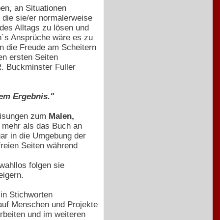
en, an Situationen
 die sie/er normalerweise
des Alltags zu lösen und
th´s Ansprüche wäre es zu
in die Freude am Scheitern
en ersten Seiten
R. Buckminster Fuller
tem Ergebnis."
weisungen zum
Malen,
ht mehr als das Buch an
gar in die Umgebung der
freien Seiten während
wahllos folgen sie
eigern.
 in Stichworten
auf Menschen und Projekte
rbeiten und im weiteren