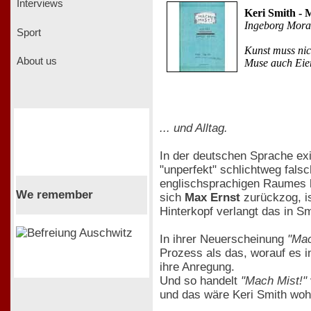
Interviews
Keri Smith - 
Ingeborg Mora
Sport
Kunst muss nic
About us
Muse auch Eier
... und Alltag.
In der deutschen Sprache exis
"unperfekt" schlichtweg fals
englischsprachigen Raumes h
We remember
sich
Max Ernst
zurückzog, i
Hinterkopf verlangt das in S
In ihrer Neuerscheinung
"Mac
Prozess als das, worauf es 
ihre Anregung.
Und so handelt
"Mach Mist!"
und das wäre Keri Smith woh