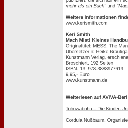
publiziert, die sich auf erf
mehr als ein Buch"
und
"Mach
Weitere Informationen find
www.kerismith.com
Keri Smith
Mach Mist! Kleines Handbu
Originaltitel: MESS. The Man
Übersetzerin: Heike Bräutig
Kunstmann Verlag, erschien
Broschiert, 192 Seiten
ISBN- 13: 978-3888977619
9,95,- Euro
www.kunstmann.de
Weiterlesen auf AVIVA-Berl
Tohuwabohu – Die Kinder-Uni
Cordula Nußbaum, Organisier