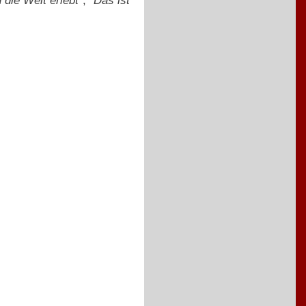
die Welt erlebt"
,
"Das ist