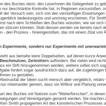
inn des Buches darin, den LeserInnen die Gelegenheit zu geb
 nur beschränkte Kontrolle hat, in Regionen vorzustoßen, in
ll der Versuch sein, sich von den vernünftigen Erwartungen 
Augenblick bedeutungslos und unsinnig erscheinen. Für Smi
erst nach dem Schließen des Buches wüssten, wie sie sich 
n stürzen könnten. Statt dessen werden sie bereits nach d
n - den Prozess - hineingestoßen, das mit einem Zitat von 
en Experimente, sondern nur Experimente mit unerwarte
steht aus beinahe leere Doppelseiten, auf denen kurze An
 Beschmutzen, Zerknittern
auffordern. Bei vielen wird nic
uss ein Stift hinzugenommen werden, weitere sollen sich so
fgabe fordert sogar ausdrücklich dazu auf, die zugehörigen 
Innen zu gestalten.
Abstrusität der Ideen sucht mensch aber vergeblich, relativ 
nur miteinander gemein, dass sie Willkür und Planung verw
 Part des Buches mit Notizen zum "Weiterforschen", in denen
Bewegungen und Vereinigungen genannt werden. Sie machen 
Keri Smith propagierten Art des künstlerischen Prozesses a