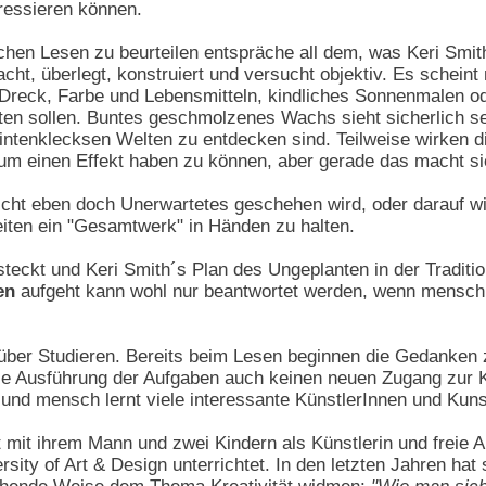
essieren können.
hen Lesen zu beurteilen entspräche all dem, was Keri Smi
ht, überlegt, konstruiert und versucht objektiv. Es scheint
t Dreck, Farbe und Lebensmitteln, kindliches Sonnenmalen
eiten sollen. Buntes geschmolzenes Wachs sieht sicherlich 
intenklecksen Welten zu entdecken sind. Teilweise wirken d
 um einen Effekt haben zu können, aber gerade das macht sie
nicht eben doch Unerwartetes geschehen wird, oder darauf w
eiten ein "Gesamtwerk" in Händen zu halten.
steckt und Keri Smith´s Plan des Ungeplanten in der Traditi
en
aufgeht kann wohl nur beantwortet werden, wenn mensch
über Studieren. Bereits beim Lesen beginnen die Gedanken 
ie Ausführung der Aufgaben auch keinen neuen Zugang zur K
und mensch lernt viele interessante KünstlerInnen und Kun
 mit ihrem Mann und zwei Kindern als Künstlerin und freie A
sity of Art & Design unterrichtet. In den letzten Jahren ha