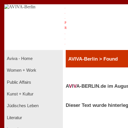
.
.
.
P
R
.
.
.
AVIVA-Berlin > Found
Aviva - Home
Women + Work
Public Affairs
A
V
I
V
A-BERLIN.de im Augus
Kunst + Kultur
Dieser Text wurde hinterleg
Jüdisches Leben
Literatur