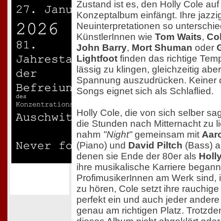
Zustand ist es, den Holly Cole auf
Konzeptalbum einfängt. Ihre jazzi
Neuinterpretationen so unterschie
KünstlerInnen wie
Tom Waits
,
Col
John Barry
,
Mort Shuman
oder
Lightfoot
finden das richtige Te
lässig zu klingen, gleichzeitig abe
Spannung auszudrücken. Keiner d
Songs eignet sich als Schlaflied.
Holly Cole, die von sich selber sag
die Stunden nach Mitternacht zu l
nahm
"Night"
gemeinsam mit
Aar
(Piano) und
David Piltch
(Bass) au
denen sie Ende der 80er als
Holly
ihre musikalische Karriere begann
ProfimusikerInnen am Werk sind, i
zu hören, Cole setzt ihre rauchig
perfekt ein und auch jeder andere 
genau am richtigen Platz. Trotzde