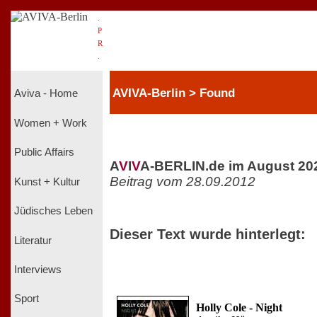
.
P
R
.
AVIVA-Berlin > Found
Aviva - Home
Women + Work
Public Affairs
A
V
I
V
A-BERLIN.de im August 20
Beitrag vom 28.09.2012
Kunst + Kultur
Jüdisches Leben
Dieser Text wurde hinterlegt:
Literatur
Interviews
Sport
Holly Cole - Night