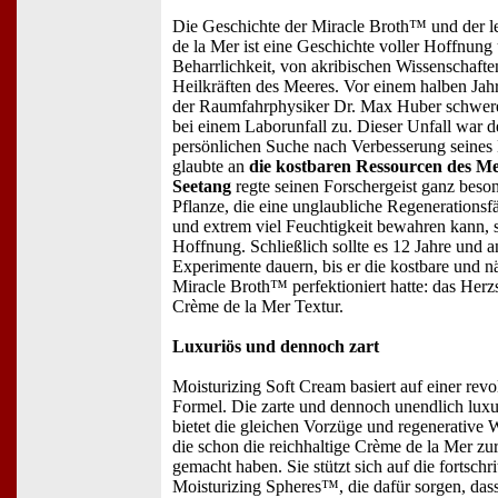
Die Geschichte der Miracle Broth™ und der 
de la Mer ist eine Geschichte voller Hoffnung
Beharrlichkeit, von akribischen Wissenschaft
Heilkräften des Meeres. Vor einem halben Jah
der Raumfahrphysiker Dr. Max Huber schwer
bei einem Laborunfall zu. Dieser Unfall war d
persönlichen Suche nach Verbesserung seines 
glaubte an
die kostbaren Ressourcen des M
Seetang
regte seinen Forschergeist ganz beson
Pflanze, die eine unglaubliche Regenerationsfä
und extrem viel Feuchtigkeit bewahren kann, se
Hoffnung. Schließlich sollte es 12 Jahre und a
Experimente dauern, bis er die kostbare und nä
Miracle Broth™ perfektioniert hatte: das Herzs
Crème de la Mer Textur.
Luxuriös und dennoch zart
Moisturizing Soft Cream basiert auf einer rev
Formel. Die zarte und dennoch unendlich luxu
bietet die gleichen Vorzüge und regenerative
die schon die reichhaltige Crème de la Mer z
gemacht haben. Sie stützt sich auf die fortschri
Moisturizing Spheres™, die dafür sorgen, das