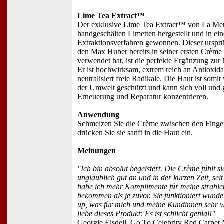
Lime Tea Extract™
Der exklusive Lime Tea Extract™ von La Mer
handgeschälten Limetten hergestellt und in e
Extraktionsverfahren gewonnen. Dieser ursprü
den Max Huber bereits in seiner ersten Crème
verwendet hat, ist die perfekte Ergänzung zu
Er ist hochwirksam, extrem reich an Antioxid
neutralisiert freie Radikale. Die Haut ist somit
der Umwelt geschützt und kann sich voll und 
Erneuerung und Reparatur konzentrieren.
Anwendung
Schmelzen Sie die Crème zwischen den Finge
drücken Sie sie sanft in die Haut ein.
Meinungen
"Ich bin absolut begeistert. Die Crème fühlt s
unglaublich gut an und in der kurzen Zeit, seit
habe ich mehr Komplimente für meine strahl
bekommen als je zuvor. Sie funktioniert wund
up, was für mich und meine Kundinnen sehr wic
liebe dieses Produkt: Es ist schlicht genial!"
Georgie Eisdell, Go To Celebrity Red Carpet 