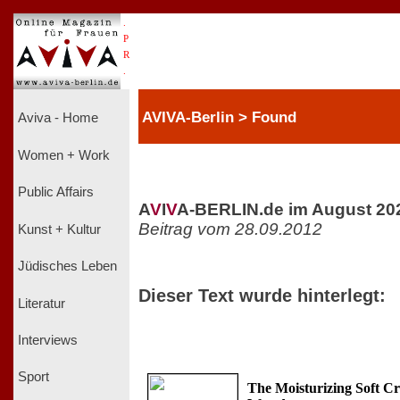
.
P
R
.
AVIVA-Berlin > Found
Aviva - Home
Women + Work
Public Affairs
A
V
I
V
A-BERLIN.de im August 20
Beitrag vom 28.09.2012
Kunst + Kultur
Jüdisches Leben
Dieser Text wurde hinterlegt:
Literatur
Interviews
Sport
The Moisturizing Soft C