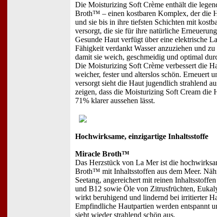
Die Moisturizing Soft Crème enthält die legen
Broth™ – einen kostbaren Komplex, der die 
und sie bis in ihre tiefsten Schichten mit kostb
versorgt, die sie für ihre natürliche Erneuerun
Gesunde Haut verfügt über eine elektrische La
Fähigkeit verdankt Wasser anzuziehen und zu 
damit sie weich, geschmeidig und optimal durc
Die Moisturizing Soft Crème verbessert die H
weicher, fester und alterslos schön. Erneuert 
versorgt sieht die Haut jugendlich strahlend au
zeigen, dass die Moisturizing Soft Cream die 
71% klarer aussehen lässt.
Hochwirksame, einzigartige Inhaltsstoffe
Miracle Broth™
Das Herzstück von La Mer ist die hochwirksa
Broth™ mit Inhaltsstoffen aus dem Meer. Nähr
Seetang, angereichert mit reinen Inhaltsstoffe
und B12 sowie Öle von Zitrusfrüchten, Eukaly
wirkt beruhigend und lindernd bei irritierter 
Empfindliche Hautpartien werden entspannt u
sieht wieder strahlend schön aus.