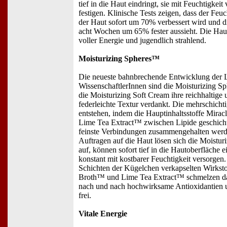
tief in die Haut eindringt, sie mit Feuchtigkei
festigen. Klinische Tests zeigen, dass der Feuc
der Haut sofort um 70% verbessert wird und d
acht Wochen um 65% fester aussieht. Die Haut
voller Energie und jugendlich strahlend.
Moisturizing Spheres™
Die neueste bahnbrechende Entwicklung der 
WissenschaftlerInnen sind die Moisturizing 
die Moisturizing Soft Cream ihre reichhaltige 
federleichte Textur verdankt. Die mehrschich
entstehen, indem die Hauptinhaltsstoffe Mira
Lime Tea Extract™ zwischen Lipide geschich
feinste Verbindungen zusammengehalten wer
Auftragen auf die Haut lösen sich die Moistu
auf, können sofort tief in die Hautoberfläche 
konstant mit kostbarer Feuchtigkeit versorgen.
Schichten der Kügelchen verkapselten Wirksto
Broth™ und Lime Tea Extract™ schmelzen da
nach und nach hochwirksame Antioxidantien u
frei.
Vitale Energie