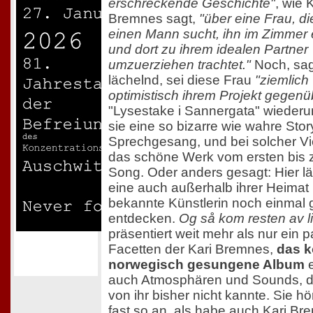
erschreckende Geschichte"
, wie 
Bremnes sagt,
"über eine Frau, di
einen Mann sucht, ihn im Zimmer 
und dort zu ihrem idealen Partner
umzuerziehen trachtet."
Noch, sag
lächelnd, sei diese Frau
"ziemlich
optimistisch ihrem Projekt gegenü
"Lysestake i Sannergata" wiederu
sie eine so bizarre wie wahre Stor
Sprechgesang, und bei solcher Viel
das schöne Werk vom ersten bis 
Song. Oder anders gesagt: Hier lä
eine auch außerhalb ihrer Heimat 
bekannte Künstlerin noch einmal
entdecken.
Og så kom resten av li
präsentiert weit mehr als nur ein 
Facetten der Kari Bremnes,
das k
norwegisch gesungene Album
e
auch Atmosphären und Sounds, 
von ihr bisher nicht kannte. Sie hö
fast so an, als habe auch Kari B