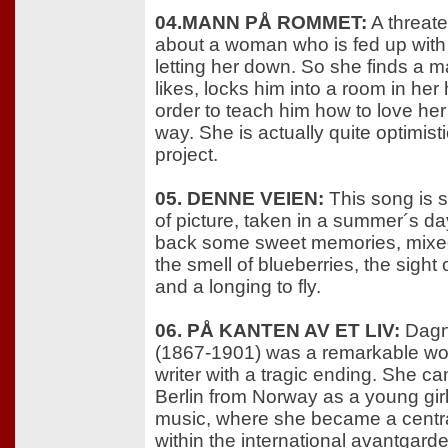
04.MANN PÅ ROMMET:
A threate
about a woman who is fed up with
letting her down. So she finds a 
likes, locks him into a room in her
order to teach him how to love her 
way. She is actually quite optimist
project.
05. DENNE VEIEN:
This song is 
of picture, taken in a summer´s da
back some sweet memories, mixe
the smell of blueberries, the sight
and a longing to fly.
06. PÅ KANTEN AV ET LIV:
Dagn
(1867-1901) was a remarkable w
writer with a tragic ending. She c
Berlin from Norway as a young girl
music, where she became a centra
within the international avantgard