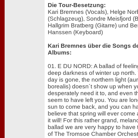
Die Tour-Besetzung:
Kari Bremnes (Vocals), Helge No
(Schlagzeug), Sondre Meisfjord (B
Hallgrim Bratberg (Gitarre) und Be
Hanssen (Keyboard)
Kari Bremnes über die Songs d
Albums:
01. E DU NORD: A ballad of feeling
deep darkness of winter up north. 
day is gone, the northern light (au
borealis) doesn´t show up when y
desperately need it to, and even t
seem to have left you. You are lon
sun to come back, and you can ha
believe that spring will ever come 
it will! For this rather grand, melan
ballad we are very happy to have
of The Tromsoe Chamber Orchestr