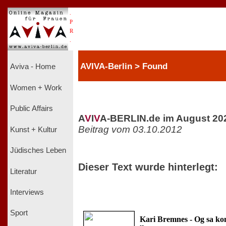
.
P
R
.
AVIVA-Berlin > Found
Aviva - Home
Women + Work
Public Affairs
A
V
I
V
A-BERLIN.de im August 20
Beitrag vom 03.10.2012
Kunst + Kultur
Jüdisches Leben
Dieser Text wurde hinterlegt:
Literatur
Interviews
Sport
Kari Bremnes - Og sa ko