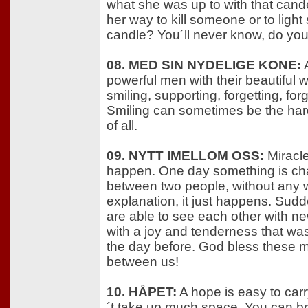
what she was up to with that cand
her way to kill someone or to ligh
candle? You´ll never know, do you
08. MED SIN NYDELIGE KONE:
A
powerful men with their beautiful w
smiling, supporting, forgetting, forg
Smiling can sometimes be the har
of all.
09. NYTT IMELLOM OSS:
Miracl
happen. One day something is ch
between two people, without any 
explanation, it just happens. Sud
are able to see each other with n
with a joy and tenderness that was
the day before. God bless these m
between us!
10. HÅPET:
A hope is easy to carr
´t take up much space. You can bri