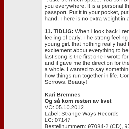
you everywhere. It is a personal th
passport. Put it in your pocket, put 
hand. There is no extra weight in 
11. TIDLIG:
When I look back I r
feeling of early. The strong feeling
young girl, that nothing really ha
excitement about everything to be
last song is the first one I wrote fo
and it gave me the direction for t
a whole. I wanted to say somethi
how things run together in life. Co
Sorrows. Beauty!
Kari Bremnes
Og så kom resten av livet
VÖ: 05.10.2012
Label: Strange Ways Records
LC: 07147
Bestellnummern: 97084-2 (CD), 9