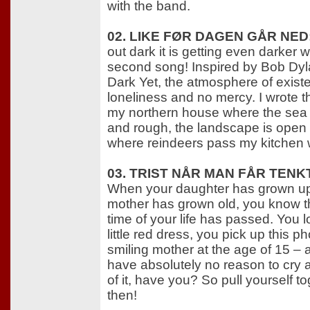
with the band.
02. LIKE FØR DAGEN GÅR NED
out dark it is getting even darker wi
second song! Inspired by Bob Dyl
Dark Yet, the atmosphere of existe
loneliness and no mercy. I wrote t
my northern house where the sea 
and rough, the landscape is open
where reindeers pass my kitchen
03. TRIST NÅR MAN FÅR TENK
When your daughter has grown u
mother has grown old, you know 
time of your life has passed. You l
little red dress, you pick up this p
smiling mother at the age of 15 –
have absolutely no reason to cry 
of it, have you? So pull yourself to
then!