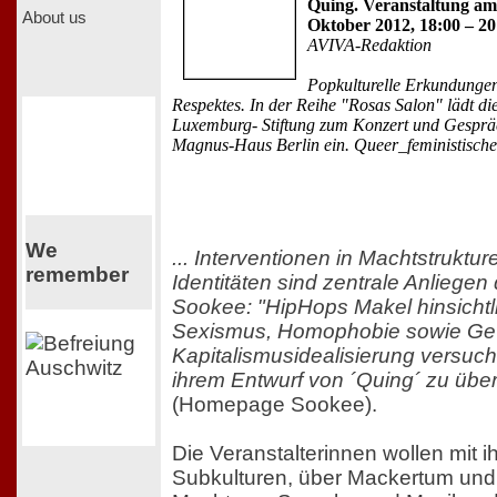
Quing. Veranstaltung am
About us
Oktober 2012, 18:00 – 2
AVIVA-Redaktion
Popkulturelle Erkundungen 
Respektes. In der Reihe "Rosas Salon" lädt di
Luxemburg- Stiftung zum Konzert und Gesprä
Magnus-Haus Berlin ein. Queer_feministische 
We
... Interventionen in Machtstruktu
remember
Identitäten sind zentrale Anliegen
Sookee: "HipHops Makel hinsichtl
Sexismus, Homophobie sowie Gew
Kapitalismusidealisierung versucht
ihrem Entwurf von ´Quing´ zu übe
(Homepage Sookee).
Die Veranstalterinnen wollen mit i
Subkulturen, über Mackertum und