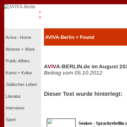
.
P
R
.
AVIVA-Berlin > Found
Aviva - Home
Women + Work
Public Affairs
A
V
I
V
A-BERLIN.de im August 20
Beitrag vom 05.10.2012
Kunst + Kultur
Jüdisches Leben
Dieser Text wurde hinterlegt:
Literatur
Interviews
Sport
Sookee - Sprachrebellin