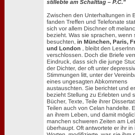
stillebte am Schalttag – P.C."
Zwischen den Unterhaltungen in B
fanden Treffen und Telefonate statt
sich vor allem Dischner oft melan
bezieht. Was sie sprachen, wenn s
besuchten,
in München, Paris, F
und London
, bleibt den LeserIn
verschlossen. Doch die Briefe ver
Eindruck, dass sich die junge Stu
der Dichter, der oft unter depressi
Stimmungen litt, unter der Verein
eines ungesagten Abkommens
austauschten. Sie berichtet und er
bezieht Stellung zu Erlebten und 
Bücher, Texte, Teile ihrer Dissertat
Teilen auch von Celan handelte. E
an ihrem Leben, und damit möglic
manchen schweren Zeiten am Le
überhaupt. Oft antwortete er ihr in
Worten, modifizierte, was sie ihm mi