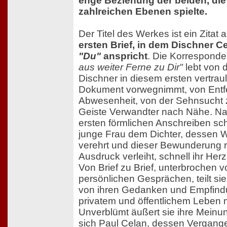
enge Beziehung der beiden, die
zahlreichen Ebenen spielte.
Der Titel des Werkes ist ein Zitat 
ersten Brief, in dem Dischner Ce
"Du"
anspricht
. Die Korresponde
aus weiter Ferne zu Dir"
lebt von 
Dischner in diesem ersten vertrau
Dokument vorwegnimmt, von Entf
Abwesenheit, von der Sehnsucht 
Geiste Verwandter nach Nähe. N
ersten förmlichen Anschreiben sch
junge Frau dem Dichter, dessen W
verehrt und dieser Bewunderung 
Ausdruck verleiht, schnell ihr Herz
Von Brief zu Brief, unterbrochen v
persönlichen Gesprächen, teilt si
von ihren Gedanken und Empfind
privatem und öffentlichem Leben m
Unverblümt äußert sie ihre Meinu
sich Paul Celan, dessen Vergang