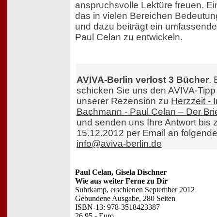
anspruchsvolle Lektüre freuen. Ei
das in vielen Bereichen Bedeutun
und dazu beiträgt ein umfassende
Paul Celan zu entwickeln.
AVIVA-Berlin verlost 3 Bücher
. 
schicken Sie uns den AVIVA-Tipp
unserer Rezension zu
Herzzeit - 
Bachmann - Paul Celan – Der Bri
und senden uns Ihre Antwort bis
15.12.2012 per Email an folgend
info@aviva-berlin.de
Paul Celan, Gisela Dischner
Wie aus weiter Ferne zu Dir
Suhrkamp, erschienen September 2012
Gebundene Ausgabe, 280 Seiten
ISBN-13: 978-3518423387
26,95,- Euro