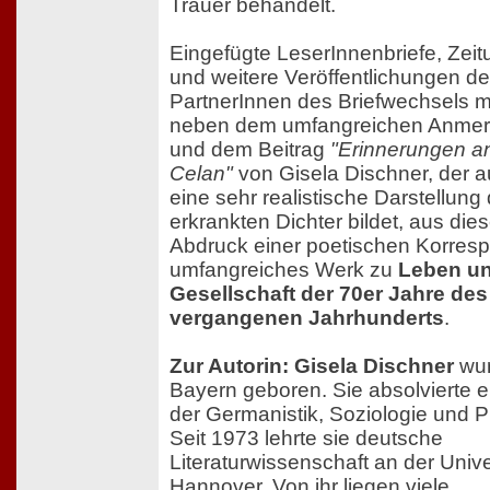
Trauer behandelt.
Eingefügte LeserInnenbriefe, Zeit
und weitere Veröffentlichungen de
PartnerInnen des Briefwechsels 
neben dem umfangreichen Anmerk
und dem Beitrag
"Erinnerungen a
Celan"
von Gisela Dischner, der 
eine sehr realistische Darstellung
erkrankten Dichter bildet, aus di
Abdruck einer poetischen Korres
umfangreiches Werk zu
Leben u
Gesellschaft der 70er Jahre des
vergangenen Jahrhunderts
.
Zur Autorin: Gisela Dischner
wur
Bayern geboren. Sie absolvierte 
der Germanistik, Soziologie und P
Seit 1973 lehrte sie deutsche
Literaturwissenschaft an der Unive
Hannover. Von ihr liegen viele