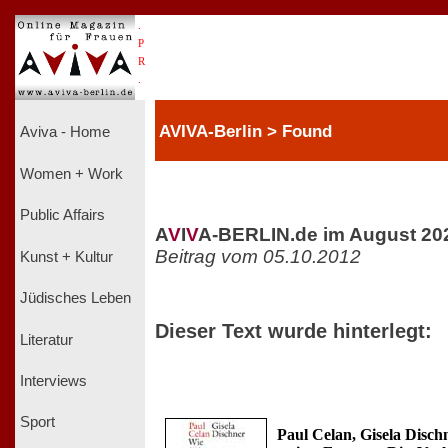
.
P
R
.
AVIVA-Berlin > Found
Aviva - Home
Women + Work
Public Affairs
A
V
I
V
A-BERLIN.de im August 20
Beitrag vom 05.10.2012
Kunst + Kultur
Jüdisches Leben
Dieser Text wurde hinterlegt:
Literatur
Interviews
Sport
Paul Celan, Gisela Disch