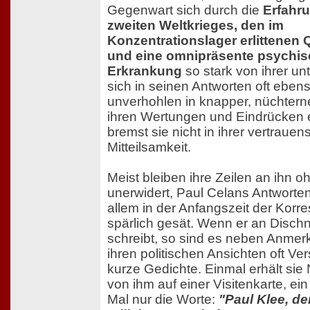
Gegenwart sich durch die
Erfahr
zweiten Weltkrieges, den im
Konzentrationslager erlittenen 
und eine omnipräsente psychi
Erkrankung
so stark von ihrer un
sich in seinen Antworten oft eben
unverhohlen in knapper, nüchterne
ihren Wertungen und Eindrücken 
bremst sie nicht in ihrer vertrauen
Mitteilsamkeit.
Meist bleiben ihre Zeilen an ihn o
unerwidert, Paul Celans Antworten
allem in der Anfangszeit der Kor
spärlich gesät. Wenn er an Disch
schreibt, so sind es neben Anme
ihren politischen Ansichten oft Ve
kurze Gedichte. Einmal erhält sie 
von ihm auf einer Visitenkarte, ei
Mal nur die Worte:
"Paul Klee, de