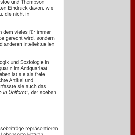
insloe und Thompson
kten Eindruck davon, wie
, die nicht in
n dem vieles für immer
loe gerecht wird, sondern
 anderen intellektuellen
ogik und Soziologie in
quarin im Antiquariaat
eben ist sie als freie
chte Artikel und
rfasste sie auch das
 in Uniform"
, der soeben
sebeiträge repräsentieren
ie Lebensorte Hatvan,