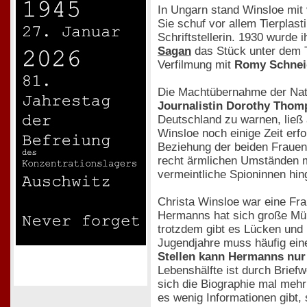
In Ungarn stand Winsloe mit v
Sie schuf vor allem Tierplast
Schriftstellerin. 1930 wurde 
Sagan
das Stück unter dem T
Verfilmung mit
Romy Schnei
Die Machtübernahme der Nati
Journalistin Dorothy Tho
Deutschland zu warnen, ließ
Winsloe noch einige Zeit erf
Beziehung der beiden Frauen 
recht ärmlichen Umständen m
vermeintliche Spioninnen hin
Christa Winsloe war eine Frau
Hermanns hat sich große Müh
trotzdem gibt es Lücken und U
Jugendjahre muss häufig ein
Stellen kann Hermanns nur 
Lebenshälfte ist durch Brief
sich die Biographie mal mehr
es wenig Informationen gibt,