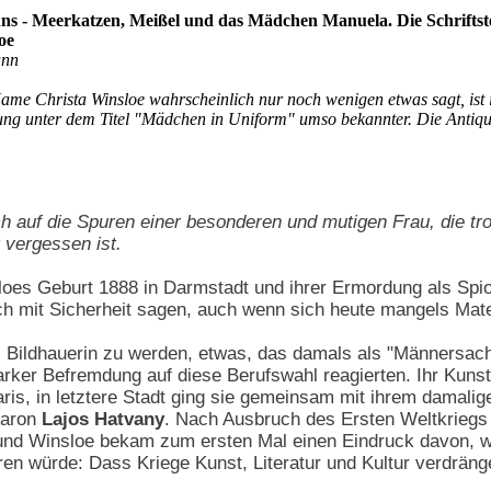
s - Meerkatzen, Meißel und das Mädchen Manuela. Die Schriftste
oe
ann
me Christa Winsloe wahrscheinlich nur noch wenigen etwas sagt, ist i
ung unter dem Titel "Mädchen in Uniform" umso bekannter. Die Antiqu
ch auf die Spuren einer besonderen und mutigen Frau, die tr
 vergessen ist.
oes Geburt 1888 in Darmstadt und ihrer Ermordung als Spion
ch mit Sicherheit sagen, auch wenn sich heute mangels Mater
, Bildhauerin zu werden, etwas, das damals als "Männersach
tarker Befremdung auf diese Berufswahl reagierten. Ihr Kunst
aris, in letztere Stadt ging sie gemeinsam mit ihrem damal
Baron
Lajos Hatvany
. Nach Ausbruch des Ersten Weltkriegs
nd Winsloe bekam zum ersten Mal einen Eindruck davon, wa
en würde: Dass Kriege Kunst, Literatur und Kultur verdrän