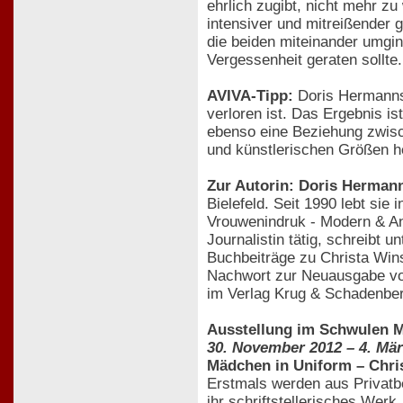
ehrlich zugibt, nicht mehr 
intensiver und mitreißender 
die beiden miteinander umginge
Vergessenheit geraten sollte.
AVIVA-Tipp:
Doris Hermanns 
verloren ist. Das Ergebnis is
ebenso eine Beziehung zwisch
und künstlerischen Größen he
Zur Autorin: Doris Herman
Bielefeld. Seit 1990 lebt sie 
Vrouwenindruk - Modern & An
Journalistin tätig, schreibt u
Buchbeiträge zu Christa Wins
Nachwort zur Neuausgabe v
im Verlag Krug & Schadenberg
Ausstellung im Schwulen 
30. November 2012 – 4. Mär
Mädchen in Uniform – Chris
Erstmals werden aus Privatb
ihr schriftstellerisches Werk