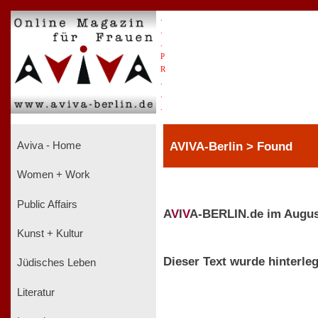
.
.
.
P
R
.
.
.
AVIVA-Berlin > Found
Aviva - Home
Women + Work
Public Affairs
A
V
I
V
A-BERLIN.de im Augus
Kunst + Kultur
Dieser Text wurde hinterleg
Jüdisches Leben
Literatur