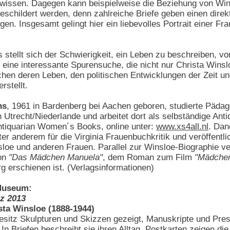
zu wissen. Dagegen kann beispielweise die Beziehung von W
geschildert werden, denn zahlreiche Briefe geben einen dire
n. Insgesamt gelingt hier ein liebevolles Portrait einer Frau
stellt sich der Schwierigkeit, ein Leben zu beschreiben, vo
t eine interessante Spurensuche, die nicht nur Christa Wins
en deren Leben, den politischen Entwicklungen der Zeit und
rstellt.
ns
, 1961 in Bardenberg bei Aachen geboren, studierte Pädag
in Utrecht/Niederlande und arbeitet dort als selbständige Anti
tiquarian Women´s Books, online unter:
www.xs4all.nl
. Dan
nter anderem für die Virginia Frauenbuchkritik und veröffentli
loe und anderen Frauen. Parallel zur Winsloe-Biographie ve
on
"Das Mädchen Manuela"
, dem Roman zum Film
"Mädchen
 erschienen ist. (Verlagsinformationen)
Museum:
z 2013
ta Winsloe (1888-1944)
esitz Skulpturen und Skizzen gezeigt, Manuskripte und Pres
. In Briefen beschreibt sie ihren Alltag. Postkarten zeigen d