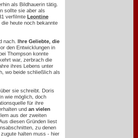
hin als Bildhauerin tätig.
 sollte sie aber als
31 verfilmte
Leontine
 die heute noch bekannte
nd nach.
Ihre Geliebte, die
vor den Entwicklungen in
 bei Thompson konnte
kehrt war, zerbrach die
ahre ihres Lebens unter
h, wo beide schließlich als
über sie schreibt. Doris
n wie möglich, doch
tionsquelle für ihre
erhalten und
an vielen
llem aus der zweiten
Aus diesen Gründen liest
ensabschnitten, zu denen
 zugute halten muss - hier