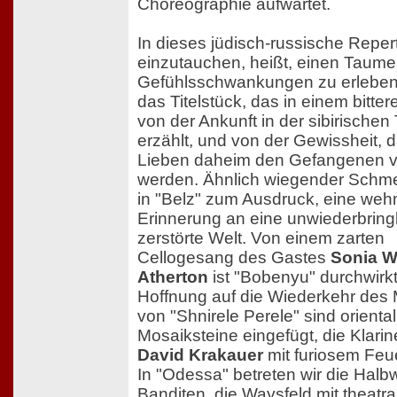
Choreographie aufwartet.
In dieses jüdisch-russische Reper
einzutauchen, heißt, einen Taume
Gefühlsschwankungen zu erleben:
das Titelstück, das in einem bitte
von der Ankunft in der sibirischen
erzählt, und von der Gewissheit, 
Lieben daheim den Gefangenen 
werden. Ähnlich wiegender Schm
in "Belz" zum Ausdruck, eine weh
Erinnerung an eine unwiederbring
zerstörte Welt. Von einem zarten
Cellogesang des Gastes
Sonia W
Atherton
ist "Bobenyu" durchwirkt.
Hoffnung auf die Wiederkehr des
von "Shnirele Perele" sind orienta
Mosaiksteine eingefügt, die Klarin
David Krakauer
mit furiosem Feuer
In "Odessa" betreten wir die Halbw
Banditen, die Waysfeld mit theatra