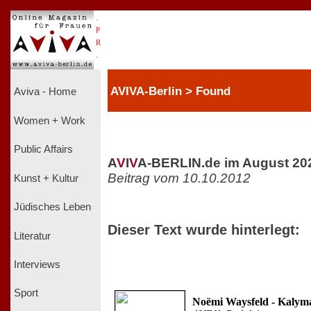
.
P
R
.
AVIVA-Berlin > Found
Aviva - Home
Women + Work
Public Affairs
A
V
I
V
A-BERLIN.de im August 20
Beitrag vom 10.10.2012
Kunst + Kultur
Jüdisches Leben
Dieser Text wurde hinterlegt:
Literatur
Interviews
Sport
Noëmi Waysfeld - Kalym