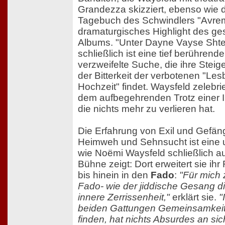
Grandezza skizziert, ebenso wie 
Tagebuch des Schwindlers "Avrem
dramaturgisches Highlight des g
Albums. "Unter Dayne Vayse Shte
schließlich ist eine tief berührende
verzweifelte Suche, die ihre Steig
der Bitterkeit der verbotenen "Le
Hochzeit" findet. Waysfeld zelebrie
dem aufbegehrenden Trotz einer In
die nichts mehr zu verlieren hat.
Die Erfahrung von Exil und Gefän
Heimweh und Sehnsucht ist eine u
wie Noëmi Waysfeld schließlich au
Bühne zeigt: Dort erweitert sie ihr
bis hinein in den
Fado
:
"Für mich 
Fado- wie der jiddische Gesang di
innere Zerrissenheit,"
erklärt sie.
"
beiden Gattungen Gemeinsamkei
finden, hat nichts Absurdes an sic