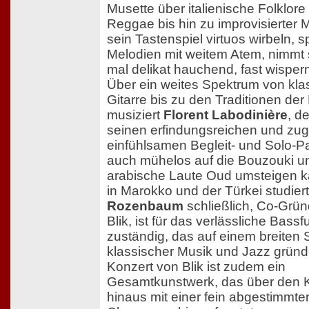
Musette über italienische Folklore
Reggae bis hin zu improvisierter M
sein Tastenspiel virtuos wirbeln, 
Melodien mit weitem Atem, nimmt 
mal delikat hauchend, fast wisper
Über ein weites Spektrum von kla
Gitarre bis zu den Traditionen de
musiziert
Florent Labodinière
, de
seinen erfindungsreichen und zug
einfühlsamen Begleit- und Solo-
auch mühelos auf die Bouzouki u
arabische Laute Oud umsteigen ka
in Marokko und der Türkei studier
Rozenbaum
schließlich, Co-Grün
Blik, ist für das verlässliche Bas
zuständig, das auf einem breiten 
klassischer Musik und Jazz gründe
Konzert von Blik ist zudem ein
Gesamtkunstwerk, das über den 
hinaus mit einer fein abgestimmten