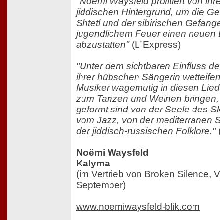
"Noëmi Waysfeld profitiert von ih
jiddischen Hintergrund, um die G
Shtetl und der sibirischen Gefang
jugendlichem Feuer einen neuen
abzustatten"
(L´Express)
"Unter dem sichtbaren Einfluss 
ihrer hübschen Sängerin wetteifer
Musiker wagemutig in diesen Lied
zum Tanzen und Weinen bringen, L
geformt sind von der Seele des S
vom Jazz, von der mediterranen 
der jiddisch-russischen Folklore."
(
Noëmi Waysfeld
Kalyma
(im Vertrieb von Broken Silence, 
September)
www.noemiwaysfeld-blik.com