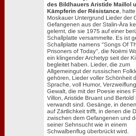
des Bildhauers Aristide Maillol 
Kämpferin der Résistance
, hatte
Moskauer Untergrund Lieder der 
Gefangenen aus der Stalin-Ära k
gelernt, die sie 1975 auf einer be
Schallplatte versammelte. Es ist 
Schallplatte namens "Songs Of Th
Prisoners of Today", die Noëmi W
ein klingender Archetyp seit der K
begleitet haben. Lieder, die zum
Allgemeingut der russischen Folkl
gehören, Lieder voller Schönheit 
Sprache, voll Humor, Verzweiflun
Gewalt, die mit der Poesie eines 
Villon, Aristide Bruant und Bertold
verwandt sind. Gesänge, in denen 
auf Zärtlichkeit trifft, in denen die 
zwischen dem Gefangenen und d
seiner Sehnsucht wie in einem
Schwalbenflug überbrückt wird.