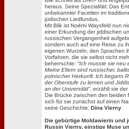
Blik schnell als Dreh- und Angelp
heraus. Seine Spezialität: Das E
unbekannter Facetten im tradition
jüdischen Liedfundus.
Mit Blik ist Noëmi Waysfeld nun ni
einer Erkundung der jiddischen u
russischen Vergangenheit aufgeb
sondern auch auf eine Reise zu i
eigenen Wurzeln, den Sprachen i
Vorfahren, die sie selbst nicht meh
beherrschte:
"Ich musste sie neu 
Meine Eltern sind russischer, balt
polnischer Herkunft. Ich begann R
der Oberstufe zu lernen und Jidd
an der Universität"
, erzählt sie de
Die Brücke zwischen den beiden f
sich für sie zunächst auf einen 
seine Geschichte:
Dina Vierny
.
Die gebürtige Moldawierin und 
Russin Vierny, einstige Muse u