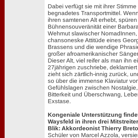
Dabei verfügt sie mit ihrer Stimme
begnadetes Transportmittel. Wen
ihren samtenen Alt erhebt, spüren 
Bühnensouveränität einer Barbara
Wehmut slawischer NomadInnen, 
chansoneske Attitüde eines Geor
Brassens und die wendige Phrasi
großer afroamerikanischer Sänge
Dieser Alt, viel reifer als man ihn e
27jährigen zuschriebe, deklamiert 
zieht sich zärtlich-innig zurück, un
so über die immense Klaviatur vo
Gefühlslagen zwischen Nostalgie,
Bitterkeit und Überschwang, Lebe
Exstase.
Kongeniale Unterstützung find
Waysfeld in ihren drei Mitstreite
Blik: Akkordeonist Thierry Bret
Schüler von Marcel Azzola, versie