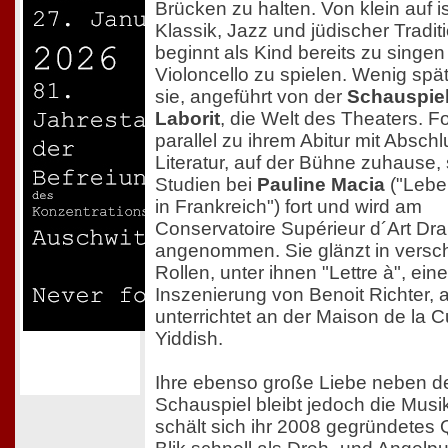
Brücken zu halten. Von klein auf is
Klassik, Jazz und jüdischer Traditi
beginnt als Kind bereits zu singe
Violoncello zu spielen. Wenig späte
sie, angeführt von der
Schauspiel
Laborit
, die Welt des Theaters. For
parallel zu ihrem Abitur mit Abschl
Literatur, auf der Bühne zuhause, 
Studien bei
Pauline Macia
("Lebe
in Frankreich") fort und wird am
Conservatoire Supérieur d´Art Dr
angenommen. Sie glänzt in versc
Rollen, unter ihnen "Lettre à", eine
Inszenierung von Benoit Richter,
unterrichtet an der Maison de la C
Yiddish.
Ihre ebenso große Liebe neben 
Schauspiel bleibt jedoch die Musik
schält sich ihr 2008 gegründetes 