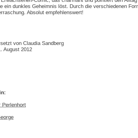
rwachsenen-Comic, das charmant und pointiert den Alltag 
de ein dunkles Geheimnis löst. Durch die verschiedenen For
erraschung. Absolut empfehlenswert!
setzt von Claudia Sandberg
. August 2012
in:
r Perlenhort
George