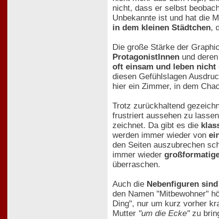
nicht, dass er selbst beobac
Unbekannte ist und hat die 
in dem kleinen Städtchen
, 
Die große Stärke der Graphi
ProtagonistInnen
und deren 
oft einsam und leben nicht
diesen Gefühlslagen Ausdruck
hier ein Zimmer, in dem Chao
Trotz zurückhaltend gezeichn
frustriert aussehen zu lasse
zeichnet. Da gibt es die
klas
werden immer wieder von
ei
den Seiten auszubrechen sch
immer wieder
großformatige
überraschen.
Auch die
Nebenfiguren sind
den Namen "Mitbewohner" hört
Ding", nur um kurz vorher k
Mutter
"um die Ecke"
zu brin