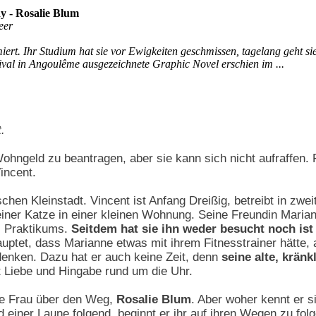
y - Rosalie Blum
eer
iert. Ihr Studium hat sie vor Ewigkeiten geschmissen, tagelang geht sie
val in Angoulême ausgezeichnete Graphic Novel erschien im ...
.
ngeld zu beantragen, aber sie kann sich nicht aufraffen. 
incent.
schen Kleinstadt. Vincent ist Anfang Dreißig, betreibt in zwe
einer Katze in einer kleinen Wohnung. Seine Freundin Mariann
s Praktikums.
Seitdem hat sie ihn weder besucht noch ist 
ptet, dass Marianne etwas mit ihrem Fitnesstrainer hätte, 
denken. Dazu hat er auch keine Zeit, denn
seine alte, kränk
 Liebe und Hingabe rund um die Uhr.
ine Frau über den Weg,
Rosalie Blum
. Aber woher kennt er s
 einer Laune folgend, beginnt er ihr auf ihren Wegen zu fol