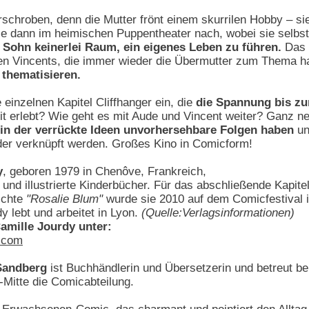
rschroben, denn die Mutter frönt einem skurrilen Hobby – si
e dann im heimischen Puppentheater nach, wobei sie selbst d
m Sohn keinerlei Raum, ein eigenes Leben zu führen.
Das ä
en Vincents, die immer wieder die Übermutter zum Thema 
 thematisieren.
 einzelnen Kapitel Cliffhanger ein, die
die Spannung bis z
eit erlebt? Wie geht es mit Aude und Vincent weiter? Ganz n
, in der verrückte Ideen unvorhersehbare Folgen haben
un
der verknüpft werden. Großes Kino in Comicform!
y
, geboren 1979 in Chenôve, Frankreich,
 und illustrierte Kinderbücher. Für das abschließende Kapitel
ichte
"Rosalie Blum"
wurde sie 2010 auf dem Comicfestival 
y lebt und arbeitet in Lyon.
(Quelle:Verlagsinformationen)
amille Jourdy unter:
g.com
 Sandberg
ist Buchhändlerin und Übersetzerin und betreut be
n-Mitte die Comicabteilung.