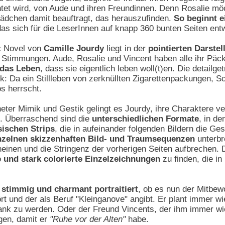
htet wird, von Aude und ihren Freundinnen. Denn Rosalie mö
Mädchen damit beauftragt, das herauszufinden.
So beginnt e
das sich für die LeserInnen auf knapp 360 bunten Seiten entw
c Novel von
Camille Jourdy
liegt in der
pointierten Darstel
Stimmungen. Aude, Rosalie und Vincent haben alle ihr Päck
 das Leben
, dass sie eigentlich leben woll(t)en. Die detail
: Da ein Stillleben von zerknüllten Zigarettenpackungen, 
s herrscht.
eter Mimik und Gestik gelingt es Jourdy, ihre Charaktere ver
n. Überraschend sind die
unterschiedlichen Formate
, in d
sischen Strips
, die in aufeinander folgenden Bildern die Ge
nzelnen skizzenhaften Bild- und Traumsequenzen
unterbr
einen und die Stringenz der vorherigen Seiten aufbrechen.
 und stark colorierte Einzelzeichnungen
zu finden, die in 
 stimmig und charmant portraitiert
, ob es nun der Mitbew
 und der als Beruf "Kleinganove" angibt. Er plant immer w
rank zu werden. Oder der Freund Vincents, der ihm immer wi
gen, damit er
"Ruhe vor der Alten"
habe.