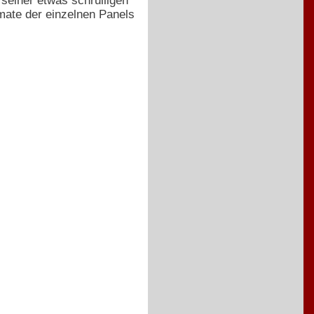
seiner etwas schrulligen
mate der einzelnen Panels