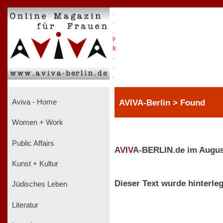
.
.
.
P
R
.
.
.
AVIVA-Berlin > Found
Aviva - Home
Women + Work
Public Affairs
A
V
I
V
A-BERLIN.de im Augus
Kunst + Kultur
Dieser Text wurde hinterleg
Jüdisches Leben
Literatur