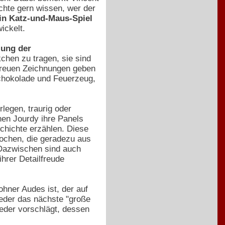
chte gern wissen, wer der
in Katz-und-Maus-Spiel
ickelt.
lung der
chen zu tragen, sie sind
getreuen Zeichnungen geben
Schokolade und Feuerzeug,
legen, traurig oder
enen Jourdy ihre Panels
schichte erzählen. Diese
ochen, die geradezu aus
 Dazwischen sind auch
ihrer Detailfreude
ohner Audes ist, der auf
ieder das nächste "große
eder vorschlägt, dessen