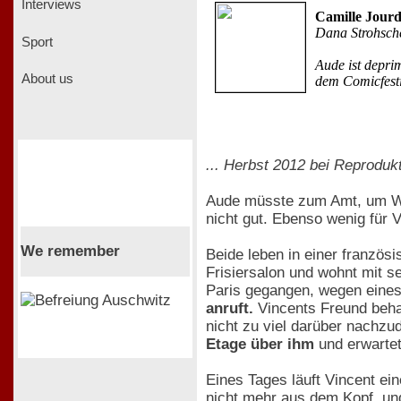
Interviews
Camille Jourd
Dana Strohsch
Sport
Aude ist deprim
About us
dem Comicfesti
... Herbst 2012 bei Reprodukt
Aude müsste zum Amt, um Woh
nicht gut. Ebenso wenig für V
We remember
Beide leben in einer französi
Frisiersalon und wohnt mit s
Paris gegangen, wegen eine
anruft.
Vincents Freund behau
nicht zu viel darüber nachzu
Etage über ihm
und erwartet
Eines Tages läuft Vincent e
nicht mehr aus dem Kopf, und