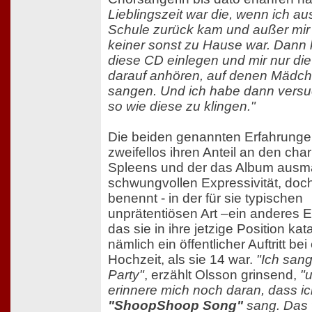
Lieblingszeit war die, wenn ich au
Schule zurück kam und außer mir
keiner sonst zu Hause war. Dann 
diese CD einlegen und mir nur di
darauf anhören, auf denen Mädc
sangen. Und ich habe dann versu
so wie diese zu klingen."
Die beiden genannten Erfahrung
zweifellos ihren Anteil an den ch
Spleens und der das Album aus
schwungvollen Expressivität, doc
benennt - in der für sie typischen
unprätentiösen Art –ein anderes E
das sie in ihre jetzige Position kata
nämlich ein öffentlicher Auftritt bei
Hochzeit, als sie 14 war.
"Ich sang
Party"
, erzählt Olsson grinsend,
"
erinnere mich noch daran, dass ic
"ShoopShoop Song"
sang. Das 