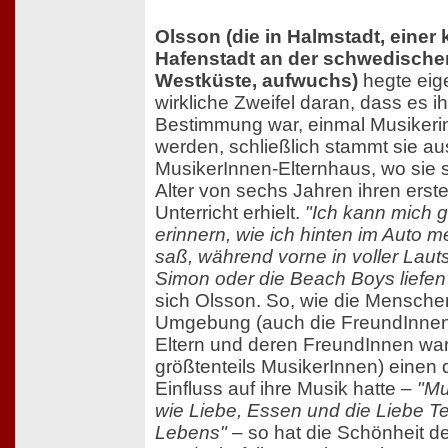
Olsson (die in Halmstadt, einer 
Hafenstadt an der schwedische
Westküste, aufwuchs)
hegte eige
wirkliche Zweifel daran, dass es i
Bestimmung war, einmal Musikeri
werden, schließlich stammt sie a
MusikerInnen-Elternhaus, wo sie 
Alter von sechs Jahren ihren erste
Unterricht erhielt.
"Ich kann mich g
erinnern, wie ich hinten im Auto m
saß, während vorne in voller Laut
Simon oder die Beach Boys liefen
sich Olsson. So, wie die Menschen
Umgebung (auch die FreundInnen 
Eltern und deren FreundInnen wa
größtenteils MusikerInnen) einen 
Einfluss auf ihre Musik hatte –
"Mu
wie Liebe, Essen und die Liebe Te
Lebens"
– so hat die Schönheit d