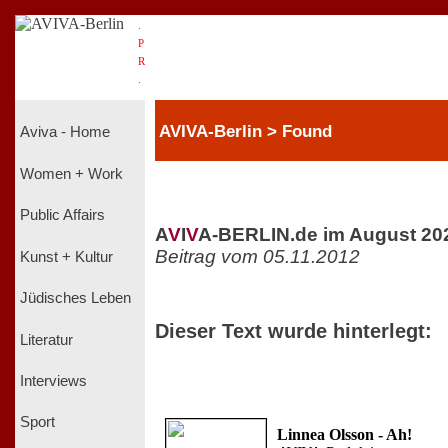
.
P
R
.
AVIVA-Berlin > Found
Aviva - Home
Women + Work
Public Affairs
A
V
I
V
A-BERLIN.de im August 20
Beitrag vom 05.11.2012
Kunst + Kultur
Jüdisches Leben
Dieser Text wurde hinterlegt:
Literatur
Interviews
Sport
Linnea Olsson - Ah!