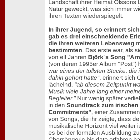
Landschaft ihrer Heimat Olssons 
Natur geweckt, was sich immer wi
ihren Texten wiederspiegelt.
In ihrer Jugend, so erinnert sic
gab es drei einschneidende Erl
die ihren weiteren Lebensweg 
bestimmten
. Das erste war, als si
von elf Jahren
Björk´s Song "A
(von deren 1995er Album "Post") 
war eines der tollsten Stücke, die 
dahin gehört hatte"
, erinnert sich
lächelnd,
"ab diesem Zeitpunkt wa
Musik viele Jahre lang einer meine
Begleiter."
Nur wenig später verlieb
in den
Soundtrack zum irischen 
Commitments"
, einer Zusammen
von Songs, die ihr zeigte, dass de
musikalische Horizont viel weiter is
es bei der formalen Ausbildung zu
Chorsängerin bis dato erfahren ha