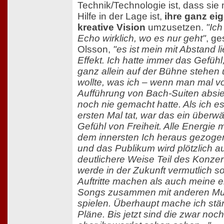
Technik/Technologie ist, dass sie 
Hilfe in der Lage ist,
ihre ganz ei
kreative Vision
umzusetzen.
"Ich
Echo wirklich, wo es nur geht"
, ge
Olsson,
"es ist mein mit Abstand l
Effekt. Ich hatte immer das Gefühl
ganz allein auf der Bühne stehen 
wollte, was ich – wenn man mal v
Aufführung von Bach-Suiten absie
noch nie gemacht hatte. Als ich 
ersten Mal tat, war das ein überw
Gefühl von Freiheit. Alle Energie
dem innersten Ich heraus gezog
und das Publikum wird plötzlich au
deutlichere Weise Teil des Konzert
werde in der Zukunft vermutlich s
Auftritte machen als auch meine 
Songs zusammen mit anderen Mu
spielen. Überhaupt mache ich stä
Pläne. Bis jetzt sind die zwar noc