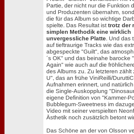
Partie, der nicht nur die Funktion
und Produzenten übernahm, sond
die für das Album so wichtige Da
spielte. Das Resultat ist
trotz der 
simplen Methodik eine wirklich
unvergessliche Platte
. Und das t
auf tieftraurige Tracks wie das ex
abgespeckte "Guilt", das atmosphä
´s OK" und das beinahe barocke 
Again" wie auch auf die fröhliche
des Albums zu. Zu letzteren zählt z
U", das an frühe ViniReilli/Durutti
Aufnahmen erinnert, und natürlich
die Single-Auskopplung "Dinosaur
eigene Definition von "Kammer-Po
Bubblegum-Sweetness im dazuge
Video mit seiner verspielten Neon
Ästhetik noch zusätzlich betont wi
Das Schöne an der von Olsson v