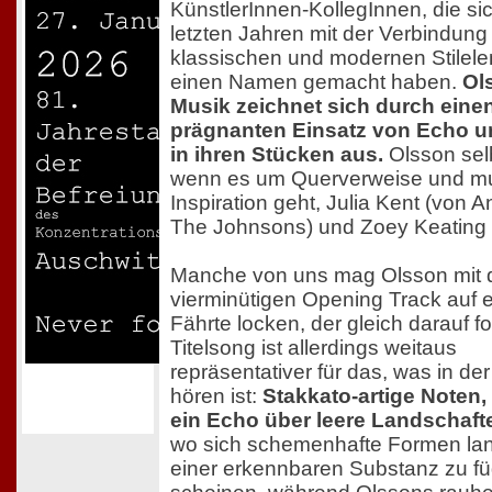
KünstlerInnen-KollegInnen, die si
letzten Jahren mit der Verbindung
klassischen und modernen Stilel
einen Namen gemacht haben.
Ol
Musik zeichnet sich durch eine
prägnanten Einsatz von Echo 
in ihren Stücken aus.
Olsson selb
wenn es um Querverweise und mu
Inspiration geht, Julia Kent (von 
The Johnsons) und Zoey Keating 
Manche von uns mag Olsson mit
vierminütigen Opening Track auf e
Fährte locken, der gleich darauf f
Titelsong ist allerdings weitaus
repräsentativer für das, was in de
hören ist:
Stakkato-artige Noten,
ein Echo über leere Landschaf
wo sich schemenhafte Formen la
einer erkennbaren Substanz zu f