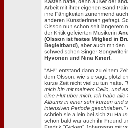
Kasten hatte, denn außer der an
Arbeit mit ihrer eigenen Band Pai
ihre Fähigkeiten zunehmend auch
anderen KünstlerInnen gefragt. So
Olsson nun schon seit längerem mi
der Kritik gefeierten Musikerin
Ane
(Olsson ist festes Mitglied in B
Begleitband)
, aber auch mit den
schwedischen Singer-Songwriter
Hyvonen und Nina Kinert
.
"AH!" entstand dann zu einem Zei
dem Olsson, wie sie sagt, plötzlic
kurze Zeit nicht viel zu tun hatte.
"
mich hin mit meinem Cello, und e
eine Flut über mich. Ich habe all
Albums in einer sehr kurzen und 
intensiven Periode geschrieben."
schrieb sie allein bei sich zu Haus
schon bald war auch ihr Freund u
Fredrik "Gicken" Johansson mit v