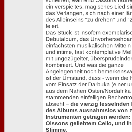
scheinen, während Olssons rauh
ein verspieltes, magisches Lied si
das Verlangen, sich nach einer lä
des Alleinseins "zu drehen" und "
feiert.
Das Stück ist insofern exemplarisc
Debutalbum, das Unvorhersehbark
einfachsten musikalischen Mitteln
und intime, fast kontemplative Me
mit ungezügelter, übersprudelnde
kombiniert. Und was die ganze
Angelegenheit noch bemerkenswe
ist der Umstand, dass - wenn die 
vom Einsatz der Darbuka (einer u
aus dem Nahen Osten/Nordafrika
stammenden einfelligen Bechertr
absieht –
die vierzig fesselnden
des Albums ausnahmslos von 
Instrumenten getragen werden:
Olssons geliebtem Cello, und ih
Stimme.