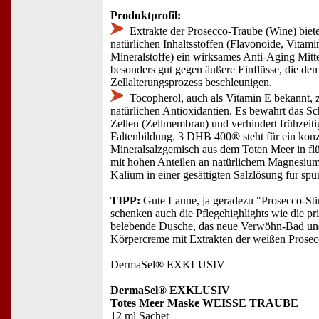
Produktprofil:
Extrakte der Prosecco-Traube (Wine) biete
natürlichen Inhaltsstoffen (Flavonoide, Vitam
Mineralstoffe) ein wirksames Anti-Aging Mitt
besonders gut gegen äußere Einflüsse, die den
Zellalterungsprozess beschleunigen.
Tocopherol, auch als Vitamin E bekannt, z
natürlichen Antioxidantien. Es bewahrt das Sc
Zellen (Zellmembran) und verhindert frühzeiti
Faltenbildung. 3 DHB 400® steht für ein konz
Mineralsalzgemisch aus dem Toten Meer in fl
mit hohen Anteilen an natürlichem Magnesiu
Kalium in einer gesättigten Salzlösung für spü
TIPP:
Gute Laune, ja geradezu "Prosecco-S
schenken auch die Pflegehighlights wie die pr
belebende Dusche, das neue Verwöhn-Bad und
Körpercreme mit Extrakten der weißen Prosec
DermaSel® EXKLUSIV
DermaSel® EXKLUSIV
Totes Meer Maske WEISSE TRAUBE
12 ml Sachet