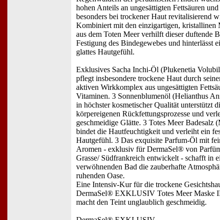
hohen Anteils an ungesättigten Fettsäuren un
besonders bei trockener Haut revitalisierend wi
Kombiniert mit den einzigartigen, kristallinen
aus dem Toten Meer verhilft dieser duftende 
Festigung des Bindegewebes und hinterlässt e
glattes Hautgefühl.
Exklusives Sacha Inchi-Öl (Plukenetia Volubil
pflegt insbesondere trockene Haut durch seine
aktiven Wirkkomplex aus ungesättigten Fettsä
Vitaminen. 3 Sonnenblumenöl (Helianthus An
in höchster kosmetischer Qualität unterstützt d
körpereigenen Rückfettungsprozesse und verle
geschmeidige Glätte. 3 Totes Meer Badesalz (
bindet die Hautfeuchtigkeit und verleiht ein fe
Hautgefühl. 3 Das exquisite Parfum-Öl mit fe
Aromen - exklusiv für DermaSel® von Parfü
Grasse/ Südfrankreich entwickelt - schafft in
verwöhnenden Bad die zauberhafte Atmosphär
ruhenden Oase.
Eine Intensiv-Kur für die trockene Gesichtshau
DermaSel® EXKLUSIV Totes Meer Maske
macht den Teint unglaublich geschmeidig.
DermaSel® EXKLUSIV