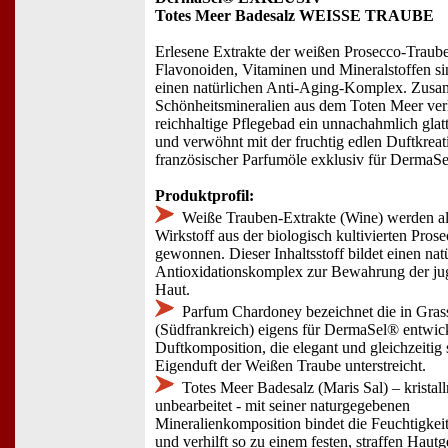
Totes Meer Badesalz WEISSE TRAUBE
Erlesene Extrakte der weißen Prosecco-Traube,
Flavonoiden, Vitaminen und Mineralstoffen si
einen natürlichen Anti-Aging-Komplex. Zus
Schönheitsmineralien aus dem Toten Meer verl
reichhaltige Pflegebad ein unnachahmlich glat
und verwöhnt mit der fruchtig edlen Duftkreat
französischer Parfumöle exklusiv für DermaSel
Produktprofil:
Weiße Trauben-Extrakte (Wine) werden al
Wirkstoff aus der biologisch kultivierten Pros
gewonnen. Dieser Inhaltsstoff bildet einen nat
Antioxidationskomplex zur Bewahrung der ju
Haut.
Parfum Chardoney bezeichnet die in Gras
(Südfrankreich) eigens für DermaSel® entwic
Duftkomposition, die elegant und gleichzeitig 
Eigenduft der Weißen Traube unterstreicht.
Totes Meer Badesalz (Maris Sal) – kristall
unbearbeitet - mit seiner naturgegebenen
Mineralienkomposition bindet die Feuchtigkeit
und verhilft so zu einem festen, straffen Hautg