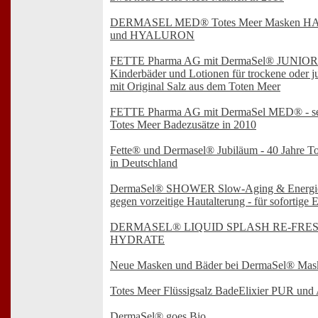
DERMASEL MED® Totes Meer Masken 
und HYALURON
FETTE Pharma AG mit DermaSel® JUNIOR -
Kinderbäder und Lotionen für trockene oder 
mit Original Salz aus dem Toten Meer
FETTE Pharma AG mit DermaSel MED® - se
Totes Meer Badezusätze in 2010
Fette® und Dermasel® Jubiläum - 40 Jahre To
in Deutschland
DermaSel® SHOWER Slow-Aging & Energie
gegen vorzeitige Hautalterung - für sofortige 
DERMASEL® LIQUID SPLASH RE-FRES
HYDRATE
Neue Masken und Bäder bei DermaSel® Mas
Totes Meer Flüssigsalz BadeElixier PUR und A
DermaSel® goes Bio