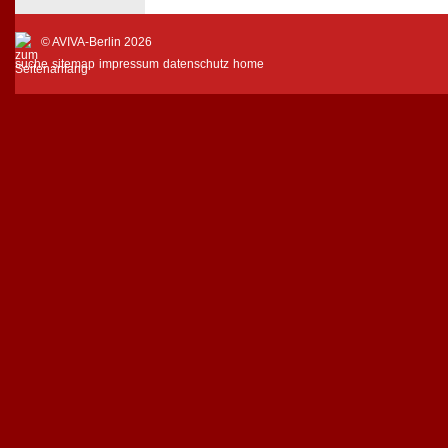
© AVIVA-Berlin 2026
suche
sitemap
impressum
datenschutz
home