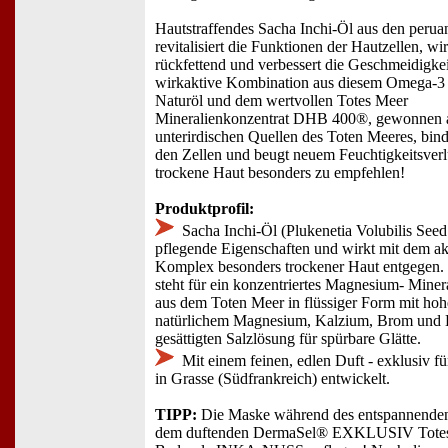
Hautstraffendes Sacha Inchi-Öl aus den peru
revitalisiert die Funktionen der Hautzellen, wi
rückfettend und verbessert die Geschmeidigkei
wirkaktive Kombination aus diesem Omega-3 
Naturöl und dem wertvollen Totes Meer
Mineralienkonzentrat DHB 400®, gewonnen 
unterirdischen Quellen des Toten Meeres, bind
den Zellen und beugt neuem Feuchtigkeitsverlu
trockene Haut besonders zu empfehlen!
Produktprofil:
Sacha Inchi-Öl (Plukenetia Volubilis Seed 
pflegende Eigenschaften und wirkt mit dem a
Komplex besonders trockener Haut entgege
steht für ein konzentriertes Magnesium- Mine
aus dem Toten Meer in flüssiger Form mit hoh
natürlichem Magnesium, Kalzium, Brom und K
gesättigten Salzlösung für spürbare Glätte.
Mit einem feinen, edlen Duft - exklusiv 
in Grasse (Südfrankreich) entwickelt.
TIPP:
Die Maske während des entspannenden
dem duftenden DermaSel® EXKLUSIV Tote