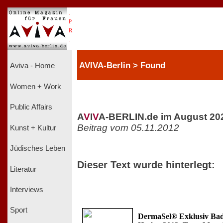
.
P
R
.
AVIVA-Berlin > Found
Aviva - Home
Women + Work
Public Affairs
A
V
I
V
A-BERLIN.de im August 20
Beitrag vom 05.11.2012
Kunst + Kultur
Jüdisches Leben
Dieser Text wurde hinterlegt:
Literatur
Interviews
Sport
DermaSel® Exklusiv Bad