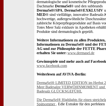
dermatologische und kosmetische Pflegeprodu
Dachmarke
DermaSel
® und den subbrands
DermaSel
®
SPA
,
DermaSel
®
EXKLUSIV
u
MED
® sind vielfältige, innovative Badesalz
hochwertige, außergewöhnliche Duschzusätze
zahlreiche Körperpflegeprodukte auf Basis vo
Totes Meer Salz exklusiv in Apotheken erhältl
Produkte sind dermatologisch geprüft.
Weitere Informationen zu allen Produkten,
Informationen zu DermaSel® und der F
AG und zur Philosophie der FETTE Pha
erhalten Sie unter:
www.dermasel.de
Gewinnspiele und mehr auch auf Facebook
www.facebook.com
Weiterlesen auf AVIVA-Berlin:
DermaSel® LIMITED EDITION im Herbst 20
Meer Badesalze VERWÖHNMOMENT und T
Badesalz GLÜCKSGEFÜHL
Die DermaSel® Highlights für einen streichel
Spätsommer
. Edle Extrakte für den perfekten