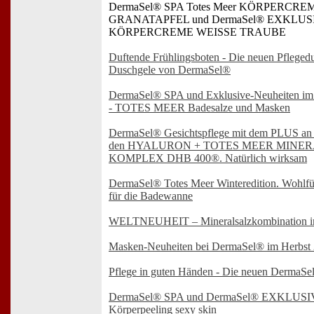
DermaSel® SPA Totes Meer KÖRPERCRE
GRANATAPFEL und DermaSel® EXKLUSIV
KÖRPERCREME WEISSE TRAUBE
Duftende Frühlingsboten - Die neuen Pfleged
Duschgele von DermaSel®
DermaSel® SPA und Exklusive-Neuheiten im
- TOTES MEER Badesalze und Masken
DermaSel® Gesichtspflege mit dem PLUS an
den HYALURON + TOTES MEER MINER
KOMPLEX DHB 400®. Natürlich wirksam
DermaSel® Totes Meer Winteredition. Wohlfü
für die Badewanne
WELTNEUHEIT – Mineralsalzkombination 
Masken-Neuheiten bei DermaSel® im Herbst
Pflege in guten Händen - Die neuen DermaS
DermaSel® SPA und DermaSel® EXKLUSI
Körperpeeling sexy skin