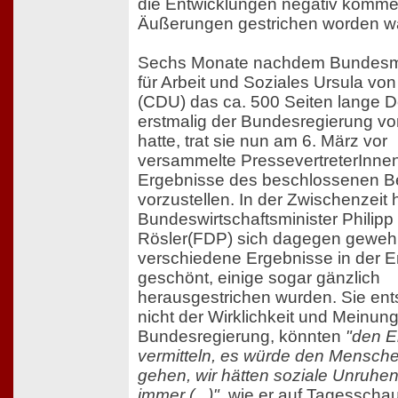
die Entwicklungen negativ komme
Äußerungen gestrichen worden w
Sechs Monate nachdem Bundesmi
für Arbeit und Soziales Ursula vo
(CDU) das ca. 500 Seiten lange 
erstmalig der Bundesregierung vo
hatte, trat sie nun am 6. März vor
versammelte PressevertreterInnen
Ergebnisse des beschlossenen Be
vorzustellen. In der Zwischenzeit 
Bundeswirtschaftsminister Philipp
Rösler(FDP) sich dagegen gewehr
verschiedene Ergebnisse in der 
geschönt, einige sogar gänzlich
herausgestrichen wurden. Sie en
nicht der Wirklichkeit und Meinung
Bundesregierung, könnten
"den E
vermitteln, es würde den Mensche
gehen, wir hätten soziale Unruhe
immer (...)"
, wie er auf
Tagesschau