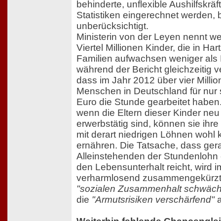
behinderte, unflexible Aushilfskräft
Statistiken eingerechnet werden, bl
unberücksichtigt.
Ministerin von der Leyen nennt wei
Viertel Millionen Kinder, die in Hart
Familien aufwachsen weniger als E
während der Bericht gleichzeitig v
dass im Jahr 2012 über vier Milli
Menschen in Deutschland für nur
Euro die Stunde gearbeitet haben.
wenn die Eltern dieser Kinder neu
erwerbstätig sind, können sie ihre
mit derart niedrigen Löhnen wohl
ernähren. Die Tatsache, dass ger
Alleinstehenden der Stundenlohn of
den Lebensunterhalt reicht, wird i
verharmlosend zusammengekürzt,
"sozialen Zusammenhalt schwäc
die
"Armutsrisiken verschärfend"
a