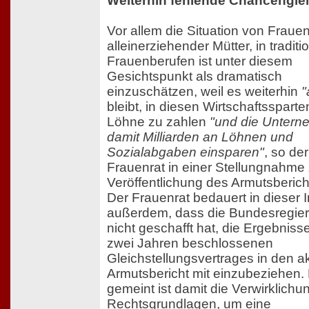
Weiterhin fehlende Chancenglei
Vor allem die Situation von Fraue
alleinerziehender Mütter, in traditi
Frauenberufen ist unter diesem
Gesichtspunkt als dramatisch
einzuschätzen, weil es weiterhin
"
bleibt, in diesen Wirtschaftssparte
Löhne zu zahlen
"und die Unter
damit Milliarden an Löhnen und
Sozialabgaben einsparen"
, so de
Frauenrat in einer Stellungnahme 
Veröffentlichung des Armutsberich
Der Frauenrat bedauert in dieser 
außerdem, dass die Bundesregie
nicht geschafft hat, die Ergebniss
zwei Jahren beschlossenen
Gleichstellungsvertrages in den a
Armutsbericht mit einzubeziehen.
gemeint ist damit die Verwirklichun
Rechtsgrundlagen, um eine