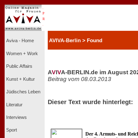
.
P
R
.
AVIVA-Berlin > Found
Aviva - Home
Women + Work
Public Affairs
A
V
I
V
A-BERLIN.de im August 20
Beitrag vom 08.03.2013
Kunst + Kultur
Jüdisches Leben
Dieser Text wurde hinterlegt:
Literatur
Interviews
Sport
Der 4. Armuts- und Reic