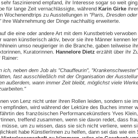
 sehr faszinierend empfand, ihr Interesse sogar so weit ging,
e für lange Zeit vernachlässigte, während
Karin Girke
ihre
n Wochenendtrips zu Ausstellungen in
"Paris, Dresden oder
"
ihre Wahrnehmung der Dinge nachhaltig erweiterte.
 auf die eine oder andere Art mit dem Kunstbetrieb verwoben
r waren künstlerisch aktiv, bevor sie ihre Männer kennen ler
chhinein umso neugieriger in die Branche, gaben teilweise i
torinnen, Kuratorinnen.
Hannelore Dietz
erzählt über ihr 
 Rainer:
n ich, neben dem Job als "Chauffeurin", "Krankenschwester
tten, fast ausschließlich mit der Organisation der Ausstell
chen außerdem, wann immer Zeit bleibt, möglichst viele Wer
uarbeiten."
en von Lenz nicht unter ihren Rollen leiden, sondern sie im
 empfinden, wird während der Lektüre des Buches immer wi
fährtin des französischen Performancekünstlers Yves Klein, f
ährtinnen, treffend zusammen, wenn sie davon redet, dass fra
n müsse, um zu wissen, dass sie sich nicht verliere, wenn s
ichkeit habe KünstlerInnen zu helfen, dann sei das wie ein