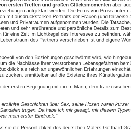
von ersten Treffen und großen Glücksmomenten
aber au
eziehungen aufgeklärt werden. Die Fotos von Pross untermal
n mit ausdruckstarken Portraits der Frauen (und teilweise
 Museen und Privaträumen aufgenommen wurden. Die Tatsache,
fneten und sehr anrührende und persönliche Details zum Best
 für eine Zeit im Lichtkegel des Interesses zu befinden, wä
Lebenstraum des Partners verschrieben ist und eigene Wünsc
 liebevoll von den Beziehungen geschwärmt wird, wie hingebu
h um die Nachlässe ihrer verstorbenen Lebensgefährten be
Rückblick als reich an ungewöhnlichen Erfahrungen einschätz
u zucken, unmittelbar auf die Existenz ihres Künstlergatte
n der ersten Begegnung mit ihrem Mann, dem französischen
 erzählte Geschichten über Sex, seine Hosen waren kürzer al
Sandalen trugen. Da habe ich mir gesagt, mit diesem Typen l
 war mein erster Eindruck."
ss sie die Persönlichkeit des deutschen Malers Gotthard Gr