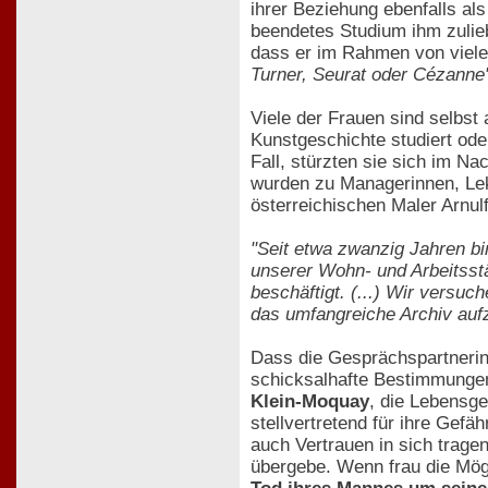
ihrer Beziehung ebenfalls als
beendetes Studium ihm zulieb
dass er im Rahmen von viele
Turner, Seurat oder Cézanne
Viele der Frauen sind selbst
Kunstgeschichte studiert ode
Fall, stürzten sie sich im Na
wurden zu Managerinnen, Lek
österreichischen Maler Arnulf
"Seit etwa zwanzig Jahren bi
unserer Wohn- und Arbeitsstä
beschäftigt. (...) Wir versu
das umfangreiche Archiv aufz
Dass die Gesprächspartnerinn
schicksalhafte Bestimmungen
Klein-Moquay
, die Lebensge
stellvertretend für ihre Gef
auch Vertrauen in sich trage
übergebe. Wenn frau die Mögl