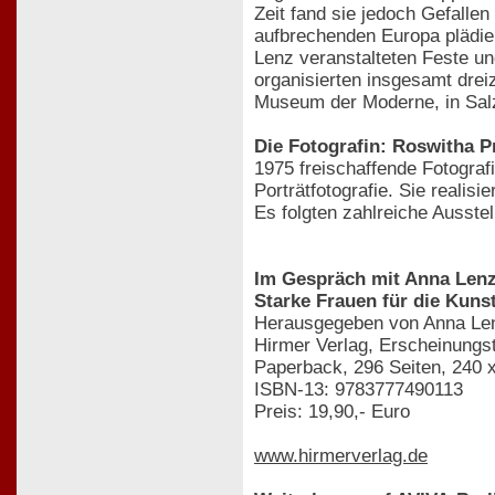
Zeit fand sie jedoch Gefallen
aufbrechenden Europa plädie
Lenz veranstalteten Feste u
organisierten insgesamt drei
Museum der Moderne, in Salz
Die Fotografin: Roswitha P
1975 freischaffende Fotograf
Porträtfotografie. Sie reali
Es folgten zahlreiche Ausst
Im Gespräch mit Anna Len
Starke Frauen für die Kuns
Herausgegeben von Anna Len
Hirmer Verlag, Erscheinungs
Paperback, 296 Seiten, 240 
ISBN-13: 9783777490113
Preis: 19,90,- Euro
www.hirmerverlag.de