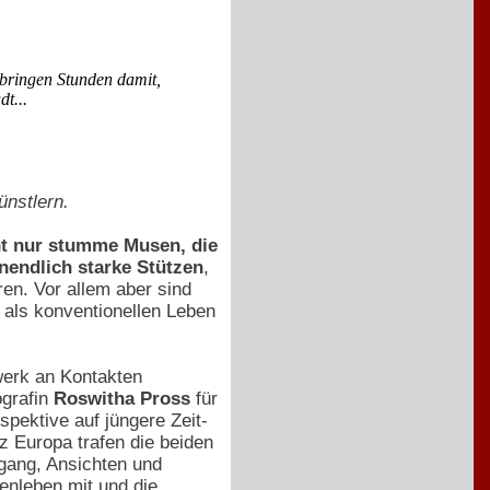
bringen Stunden damit,
t...
ünstlern.
ht nur stumme Musen, die
nendlich starke Stützen
,
ren. Vor allem aber sind
 als konventionellen Leben
werk an Kontakten
ografin
Roswitha Pross
für
pektive auf jüngere Zeit-
z Europa trafen die beiden
egang, Ansichten und
enleben mit und die