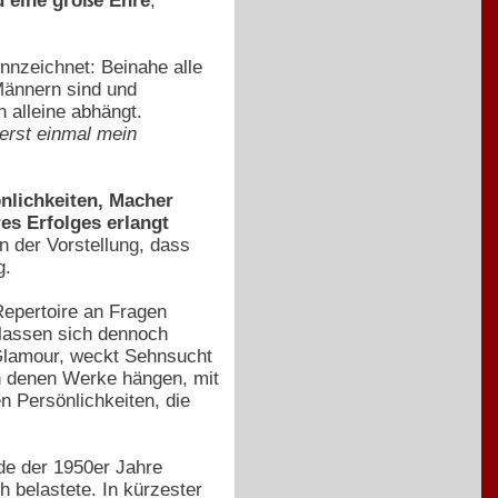
 eine große Ehre
,
nzeichnet: Beinahe alle
 Männern sind und
n alleine abhängt.
 erst einmal mein
önlichkeiten, Macher
es Erfolges erlangt
n der Vorstellung, dass
g.
Repertoire an Fragen
 lassen sich dennoch
 Glamour, weckt Sehnsucht
in denen Werke hängen, mit
 Persönlichkeiten, die
de der 1950er Jahre
 belastete. In kürzester