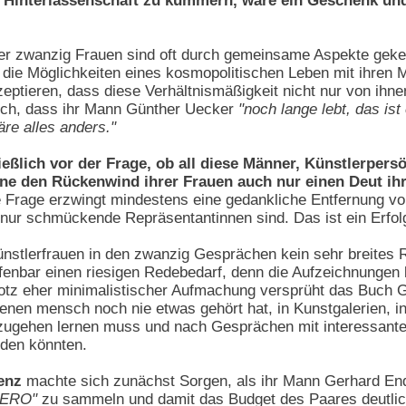
 Hinterlassenschaft zu kümmern, wäre ein Geschenk und
r zwanzig Frauen sind oft durch gemeinsame Aspekte geken
r die Möglichkeiten eines kosmopolitischen Leben mit ihren
eptieren, dass diese Verhältnismäßigkeit nicht nur von ihne
ch, dass ihr Mann Günther Uecker
"noch lange lebt, das ist
re alles anders."
eßlich vor der Frage, ob all diese Männer, Künstlerpers
ne den Rückenwind ihrer Frauen auch nur einen Deut ihr
 Frage erzwingt mindestens eine gedankliche Entfernung vo
 nur schmückende Repräsentantinnen sind. Das ist ein Erfol
nstlerfrauen in den zwanzig Gesprächen kein sehr breites 
offenbar einen riesigen Redebedarf, denn die Aufzeichnungen
Trotz eher minimalistischer Aufmachung versprüht das Buch
enen mensch noch nie etwas gehört hat, in Kunstgalerien, 
gehen lernen muss und nach Gesprächen mit interessanten
rden könnten.
enz
machte sich zunächst Sorgen, als ihr Mann Gerhard En
ZERO"
zu sammeln und damit das Budget des Paares deutlich