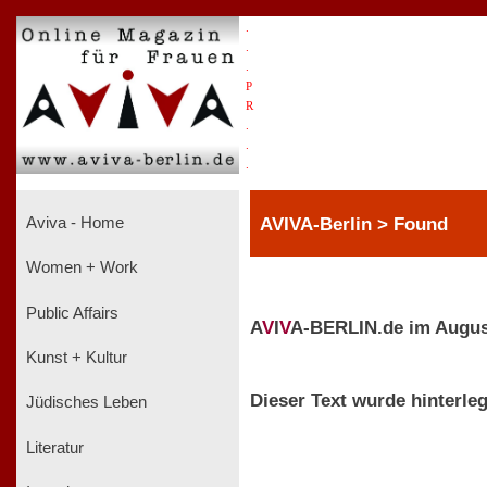
.
.
.
P
R
.
.
.
AVIVA-Berlin > Found
Aviva - Home
Women + Work
Public Affairs
A
V
I
V
A-BERLIN.de im Augus
Kunst + Kultur
Dieser Text wurde hinterleg
Jüdisches Leben
Literatur