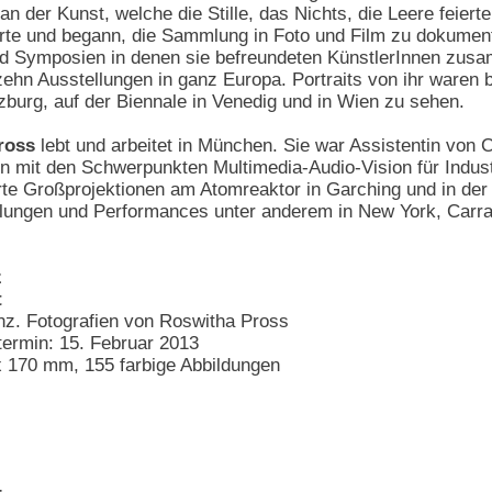
 an der Kunst, welche die Stille, das Nichts, die Leere feier
rte und begann, die Sammlung in Foto und Film zu dokumen
nd Symposien in denen sie befreundeten KünstlerInnen zu
zehn Ausstellungen in ganz Europa. Portraits von ihr waren 
burg, auf der Biennale in Venedig und in Wien zu sehen.
ross
lebt und arbeitet in München. Sie war Assistentin von C
in mit den Schwerpunkten Multimedia-Audio-Vision für Indust
sierte Großprojektionen am Atomreaktor in Garching und in de
ellungen und Performances unter anderem in New York, Carr
z
t
z. Fotografien von Roswitha Pross
termin: 15. Februar 2013
x 170 mm, 155 farbige Abbildungen