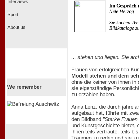
Interviews
Im Gespräch m
Nele Herzog
Sport
Sie kochen Tee
About us
Bildkataloge zu
... stehen und liegen. Sie ar
Frauen von erfolgreichen Kü
Modell stehen und dem sch
ohne die keiner von ihnen in 
We remember
sie eigenständige Persönlich
zu erzählen haben.
Anna Lenz, die durch jahre
aufgebaut hat, führte mit zw
den Bildband
"Starke Frauen 
und Kunstgeschichte bietet, 
ihnen teils vertraute, teils
Träumen zu reden und sie zu