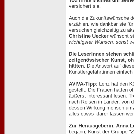
Tod ihres Mannes um seine
versichert sie.
Auch die Zukunftswünsche de
erzählen, wie dankbar sie fü
versuchen gleichzeitig zu akz
Christine Uecker
wünscht si
wichtigster Wunsch, sonst wä
Die LeserInnen stehen schli
zeitgenössischer Kunst, oh
hätten.
Die Antwort auf diese
Künstlergefährtinnen einfach
AVIVA-Tipp:
Lenz hat den Kü
gestellt. Die Frauen hatten 
äußerst interessant lesen. 
nach Reisen in Länder, von d
dessen Wirkung mensch umzu
alles etwas klarer lassen we
Zur Herausgeberin: Anna L
begann, Kunst der Gruppe
"