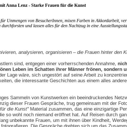
it Anna Lenz - Starke Frauen für die Kunst
 für Unmengen von BesucherInnen, mixen Farben in Akkordarbeit, ver
 durchforsten und lassen alles für den Nachtzug in eine Ausstellungsstad
chivieren, analysieren, organisieren – die Frauen hinter den K
nstlern sind, entgegen einer vorherrschenden Annahme,
nic
önen Leben im Schatten ihrer Männer frönen, sondern u
der Lage wäre, sich ungestört auf seine Arbeit zu konzentrie
keiten, die interessante Geschichten aus einem alles andere
langes Sammeln von Kunstwerken ein beeindruckendes Netz
anzig dieser Frauen Gespräche, trug gemeinsam mit der Fot
für die Kunst"
Material zusammen, das eine einzigartige Pers
die so wohl noch niemand eröffnet hat. Auf Reisen durch gan
 bislang unbekannte Frauen, um mit ihnen über Kindheit, Werd
 fotografieren. Die Gespräche drehten sich um das Zusamm