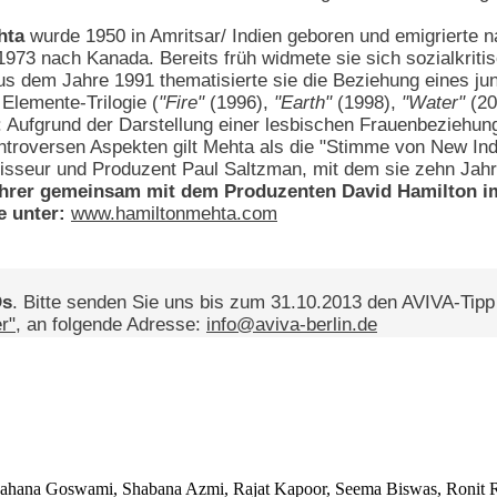
hta
wurde 1950 in Amritsar/ Indien geboren und emigrierte n
1973 nach Kanada. Bereits früh widmete sie sich sozialkrit
s dem Jahre 1991 thematisierte sie die Beziehung eines j
 Elemente-Trilogie (
"Fire"
(1996),
"Earth"
(1998),
"Water"
(20
 Aufgrund der Darstellung einer lesbischen Frauenbeziehun
ontroversen Aspekten gilt Mehta als die "Stimme von New Indi
sseur und Produzent Paul Saltzman, mit dem sie zehn Jahre
ihrer gemeinsam mit dem Produzenten David Hamilton i
e unter:
www.hamiltonmehta.com
Ds
. Bitte senden Sie uns bis zum 31.10.2013 den AVIVA-Tip
r"
, an folgende Adresse:
info@aviva-berlin.de
hahana Goswami, Shabana Azmi, Rajat Kapoor, Seema Biswas, Ronit Ro