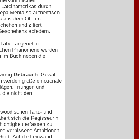
m herkömmlichen
e Lateinamerikas durch
epa Mehta so authentisch
s aus dem Off, im
chehen und zitiert
 Geschehens abfedern.
rd aber angenehm
rlichen Phänomene werden
ch im Buch neben die
 wenig Gebrauch
: Gewalt
ch werden große emotionale
lägen, Irrungen und
 die nicht den
lywood’schen Tanz- und
hert sich die Regisseurin
hichtigkeit erfassen zu
hne verbissene Ambitionen
hört: Auf die Leinwand.