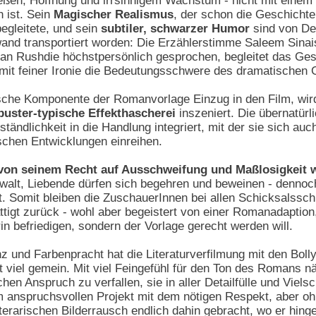
eßen, Hoffnung und irrsinnigem Wachstum - nicht mit eine
 ist. Sein
Magischer Realismus
, der schon die Geschicht
egleitete, und sein
subtiler, schwarzer Humor
sind von De
wand transportiert worden: Die Erzählerstimme Saleem Sinai
an Rushdie höchstpersönlich gesprochen, begleitet das Ges
 mit feiner Ironie die Bedeutungsschwere des dramatischen
tische Komponente der Romanvorlage Einzug in den Film, wi
uster-typische Effekthascherei
inszeniert. Die übernatü
ständlichkeit in die Handlung integriert, mit der sie sich au
schen Entwicklungen einreihen.
 von seinem Recht auf Ausschweifung und Maßlosigkeit
walt, Liebende dürfen sich begehren und beweinen - denno
 Somit bleiben die ZuschauerInnen bei allen Schicksalssch
ttigt zurück - wohl aber begeistert von einer Romanadaption,
n befriedigen, sondern der Vorlage gerecht werden will.
nz und Farbenpracht hat die Literaturverfilmung mit den Bol
iel gemein. Mit viel Feingefühl für den Ton des Romans nä
hen Anspruch zu verfallen, sie in aller Detailfülle und Vielsc
 anspruchsvollen Projekt mit dem nötigen Respekt, aber o
terarischen Bilderrausch endlich dahin gebracht, wo er hinge