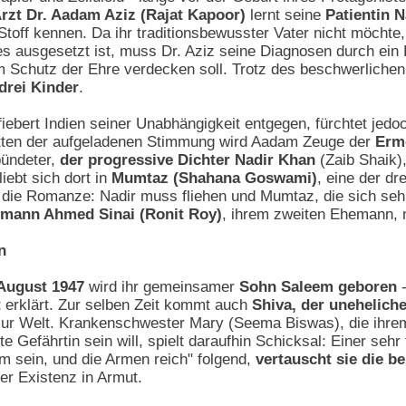
Arzt Dr. Aadam Aziz (Rajat Kapoor)
lernt seine
Patientin 
Stoff kennen. Da ihr traditionsbewusster Vater nicht möchte
s ausgesetzt ist, muss Dr. Aziz seine Diagnosen durch ein 
um Schutz der Ehre verdecken soll. Trotz des beschwerliche
drei Kinder
.
fiebert Indien seiner Unabhängigkeit entgegen, fürchtet je
itten der aufgeladenen Stimmung wird Aadam Zeuge der
Ermo
bündeter,
der progressive Dichter Nadir Khan
(Zaib Shaik),
iebt sich dort in
Mumtaz (Shahana Goswami)
, eine der d
t die Romanze: Nadir muss fliehen und Mumtaz, die sich seh
smann Ahmed Sinai (Ronit Roy)
, ihrem zweiten Ehemann,
n
 August 1947
wird ihr gemeinsamer
Sohn Saleem geboren
-
t
erklärt. Zur selben Zeit kommt auch
Shiva, der unehelich
ur Welt. Krankenschwester Mary (Seema Biswas), die ihre
 Gefährtin sein will, spielt daraufhin Schicksal: Einer sehr 
m sein, und die Armen reich" folgend,
vertauscht sie die b
er Existenz in Armut.