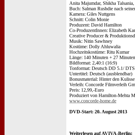
Anita Majumdar, Shikha Talsania, 
Buch: Salman Rushdie nach sein
Kamera: Giles Nuttgens
Schnitt: Colin Monie
Produzent: David Hamilton
Co-ProduzentInnen: Elizabeth Ka
Creative Producer & Produktionsd
Musik: Nitin Sawhney
Kostüme: Dolly Ahluwalia
Hochzeitskostüme: Ritu Kumar
Länge: 140 Minuten + 27 Minuten
Bildformat: 2,40:1 (16:9)
Tonformat: Deutsch DD 5.1/ DTS 
Untertitel: Deutsch (ausblendbar)
Bonusmaterial: Hinter den Kulisse
Verleih: Concorde Filmverleih G
Preis: 12,99,-Euro
Produziert von Hamilton-Mehta Mi
www.concorde-home.de
DVD-Start: 20. August 2013
Weiterlesen auf AVIVA-Berlin: