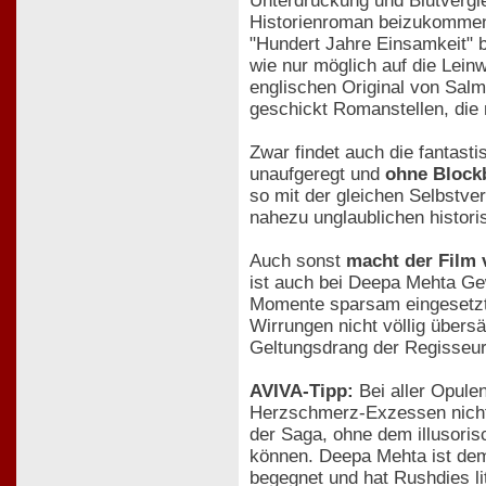
Unterdrückung und Blutvergi
Historienroman beizukommen
"Hundert Jahre Einsamkeit" b
wie nur möglich auf die Lein
englischen Original von Salm
geschickt Romanstellen, die
Zwar findet auch die fantas
unaufgeregt und
ohne Blockb
so mit der gleichen Selbstver
nahezu unglaublichen histori
Auch sonst
macht der Film
ist auch bei Deepa Mehta Ge
Momente sparsam eingesetzt.
Wirrungen nicht völlig übersä
Geltungsdrang der Regisseuri
AVIVA-Tipp:
Bei aller Opule
Herzschmerz-Exzessen nicht v
der Saga, ohne dem illusorisc
können. Deepa Mehta ist dem
begegnet und hat Rushdies li