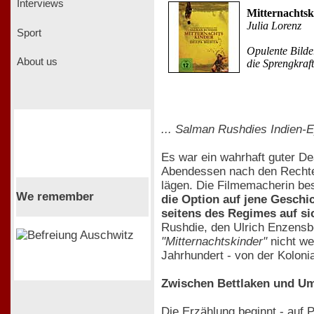
Interviews
Mitternachtsk
Julia Lorenz
Sport
Opulente Bilder
About us
die Sprengkraft
... Salman Rushdies Indien-E
Es war ein wahrhaft guter De
Abendessen nach den Rech
lägen. Die Filmemacherin be
We remember
die Option auf jene Geschic
seitens des Regimes auf si
Rushdie, den Ulrich Enzens
"Mitternachtskinder"
nicht we
Jahrhundert - von der Koloni
Zwischen Bettlaken und U
Die Erzählung beginnt - auf P