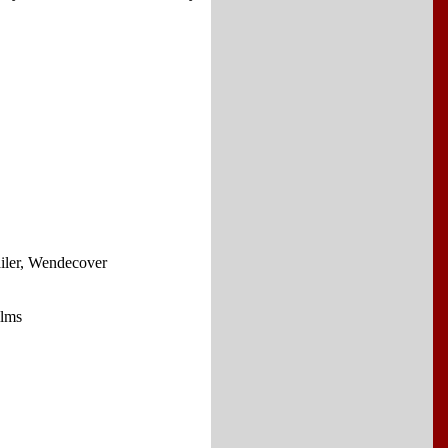
ailer, Wendecover
ilms