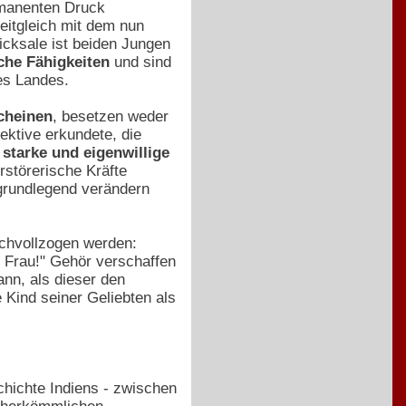
rmanenten Druck
eitgleich mit dem nun
icksale ist beiden Jungen
he Fähigkeiten
und sind
es Landes.
cheinen
, besetzen weder
ektive erkundete, die
s
starke und eigenwillige
rstörerische Kräfte
 grundlegend verändern
chvollzogen werden:
 Frau!" Gehör verschaffen
ann, als dieser den
 Kind seiner Geliebten als
chichte Indiens - zwischen