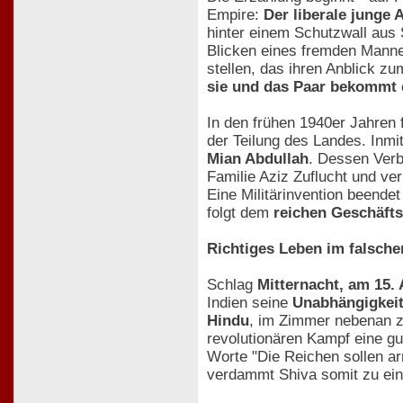
Empire:
Der liberale junge 
hinter einem Schutzwall aus 
Blicken eines fremden Manne
stellen, das ihren Anblick z
sie und das Paar bekommt 
In den frühen 1940er Jahren 
der Teilung des Landes. Inm
Mian Abdullah
. Dessen Ver
Familie Aziz Zuflucht und verl
Eine Militärinvention beende
folgt dem
reichen Geschäft
Richtiges Leben im falsche
Schlag
Mitternacht, am 15.
Indien seine
Unabhängigkei
Hindu
, im Zimmer nebenan z
revolutionären Kampf eine gute
Worte "Die Reichen sollen ar
verdammt Shiva somit zu ein