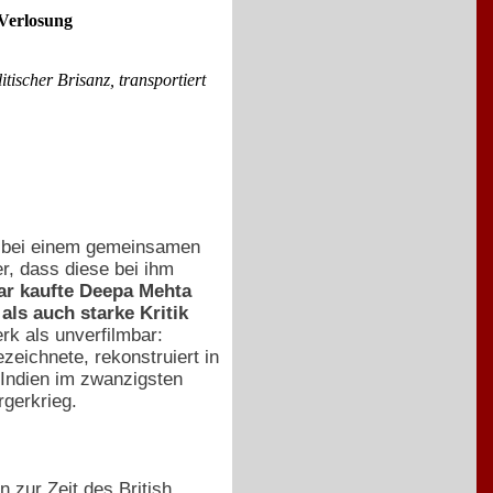
 Verlosung
tischer Brisanz, transportiert
ie bei einem gemeinsamen
er, dass diese bei ihm
lar kaufte Deepa Mehta
als auch starke Kritik
rk als unverfilmbar:
zeichnete, rekonstruiert in
 Indien im zwanzigsten
rgerkrieg.
n zur Zeit des British