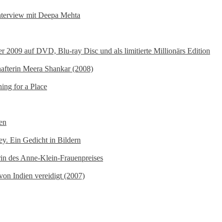
Interview mit Deepa Mehta
r 2009 auf DVD, Blu-ray Disc und als limitierte Millionärs Edition
hafterin Meera Shankar (2008)
hing for a Place
ien
y. Ein Gedicht in Bildern
erin des Anne-Klein-Frauenpreises
n von Indien vereidigt (2007)