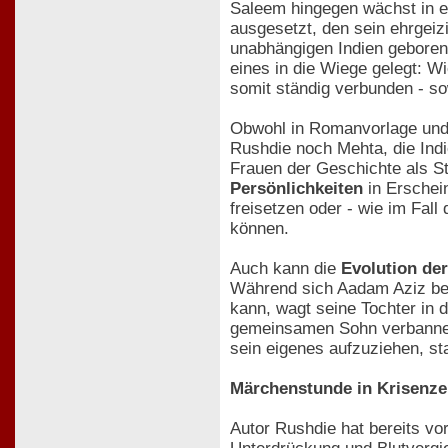
Saleem hingegen wächst in 
ausgesetzt, den sein ehrgeiz
unabhängigen Indien geboren 
eines in die Wiege gelegt: W
somit ständig verbunden - so
Obwohl in Romanvorlage und
Rushdie noch Mehta, die Indie
Frauen der Geschichte als St
Persönlichkeiten
in Erschei
freisetzen oder - wie im Fal
können.
Auch kann die
Evolution der
Während sich Aadam Aziz bei
kann, wagt seine Tochter in 
gemeinsamen Sohn verbannen w
sein eigenes aufzuziehen, st
Märchenstunde in Krisenze
Autor Rushdie hat bereits vo