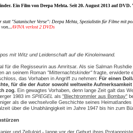
inder. Ein Film von Deepa Mehta. Seit 20. August 2013 auf DVD.
 statt "Satanischer Verse": Deepa Mehta, Spezialistin für Filme mit poli
 von...
AVIVA verlost 2 DVDs
pos mit Witz und Leidenschaft auf die Kinoleinwand.
al für die Regisseurin aus Amritsar. Als sie Salman Rushd
ten an seinem Roman
"Mitternachtskinder"
fragte, erwiderte 
schloss, das Vorhaben in Angriff zu nehmen:
Für einen Dol
hte, für die der Autor sowohl weltweite Aufmerksamkeit 
ch zog.
Ein gewagtes Vorhaben, denn lange Zeit galt das We
berger 1983 im
SPIEGEL
als
"Blechtrommler aus Bombay"
be
niger als die wechselvolle Geschichte seines Heimatlandes
alzeit über die Unabhängigkeit im Jahre 1947 bis hin zum Bü
mstürzen
apier und Zelluloid - lange vor der Geburt ihres Protagoniste