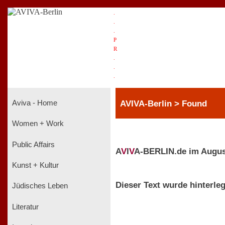
.
.
.
P
R
.
.
.
AVIVA-Berlin > Found
Aviva - Home
Women + Work
Public Affairs
A
V
I
V
A-BERLIN.de im Augus
Kunst + Kultur
Dieser Text wurde hinterleg
Jüdisches Leben
Literatur