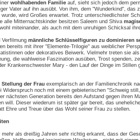
einer
wohlhabenden Familie
auf, sieht sich jedoch dem pe
iger Vater auf ihn ausübt. Von ihm, dem "Wunderkind", das z
wurde, wird Großes erwartet. Trotz unterschiedlichster Sch
ie alle Mitternachtskinder besitzen Saleem und Shiva
magisc
wohl miteinander, als auch mit dem unruhigen Schicksal ihr
 Verfilmung
männliche Schlüsselfiguren zu dominieren s
n bereits mit ihrer "Elemente-Trilogie" aus weiblicher Persp
atistinnen oder dekoratives Beiwerk. Vielmehr treten sie al
nung, die wahlweise Faszination ausüben, Trost spenden, ze
l der Krankenschwester Mary - den Lauf der Dinge im Stillen
 Stellung der Frau
exemplarisch an der Familienchronik na
 Widerspruch noch mit einem gebieterischen "Schweig still,
der nächsten Generation bereits den Aufstand gegen ihren M
ill. Dieser wiederum ist später gar bereit, das uneheliche
att Ehre und Treue über das Wohl seiner Frau zu stellen.
iten
r mehr als dreißig Jahren sehr richtig erkannt, dass der Ges