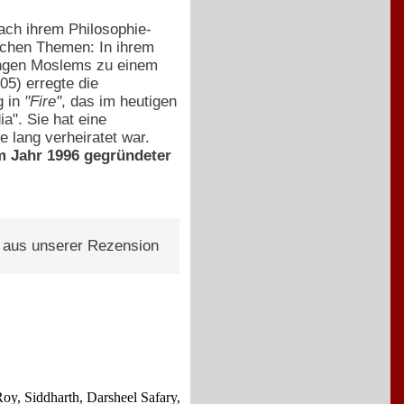
ach ihrem Philosophie-
ischen Themen: In ihrem
ungen Moslems zu einem
05) erregte die
g in
"Fire"
, das im heutigen
a". Sie hat eine
 lang verheiratet war.
m Jahr 1996 gegründeter
p aus unserer Rezension
y, Siddharth, Darsheel Safary,