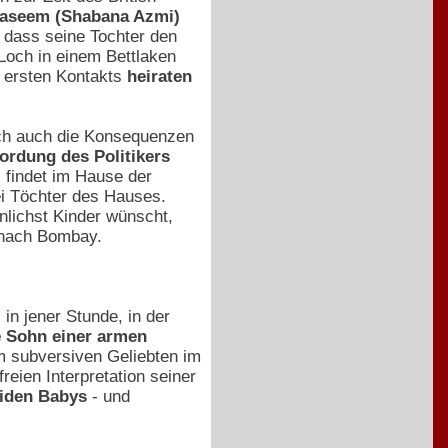
Naseem (Shabana Azmi)
, dass seine Tochter den
Loch in einem Bettlaken
n ersten Kontakts
heiraten
doch auch die Konsequenzen
rdung des Politikers
 findet im Hause der
rei Töchter des Hauses.
nlichst Kinder wünscht,
 nach Bombay.
 in jener Stunde, in der
e Sohn einer armen
m subversiven Geliebten im
freien Interpretation seiner
eiden Babys
- und