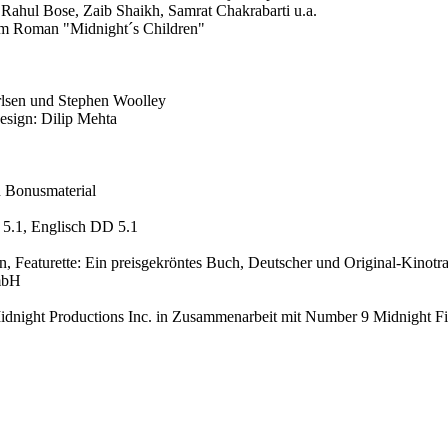
Rahul Bose, Zaib Shaikh, Samrat Chakrabarti u.a.
em Roman "Midnight´s Children"
rlsen und Stephen Woolley
esign: Dilip Mehta
 Bonusmaterial
5.1, Englisch DD 5.1
n, Featurette: Ein preisgekröntes Buch, Deutscher und Original-Kinotr
mbH
dnight Productions Inc. in Zusammenarbeit mit Number 9 Midnight F