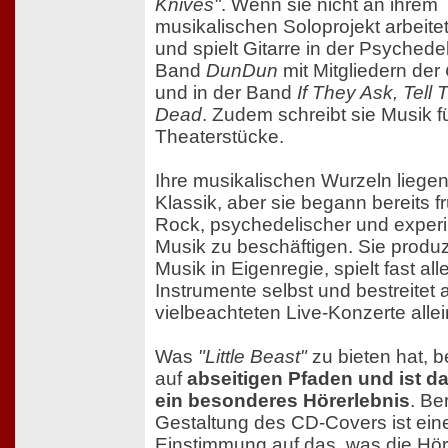
Knives"
. Wenn sie nicht an ihrem
musikalischen Soloprojekt arbeitet,
und spielt Gitarre in der Psychede
Band
DunDun
mit Mitgliedern der
und in der Band
If They Ask, Tell
Dead
. Zudem schreibt sie Musik f
Theaterstücke.
Ihre musikalischen Wurzeln liegen
Klassik, aber sie begann bereits fr
Rock, psychedelischer und experi
Musik zu beschäftigen. Sie produzi
Musik in Eigenregie, spielt fast all
Instrumente selbst und bestreitet 
vielbeachteten Live-Konzerte allei
Was
"Little Beast"
zu bieten hat, b
auf
abseitigen Pfaden und ist d
ein besonderes Hörerlebnis
. Be
Gestaltung des CD-Covers ist ein
Einstimmung auf das, was die Hör