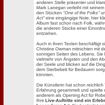
anderen Stelle präsenter und klar
Mark Lanegan verleiht mit seine
den Stücken
"One of the Folks"
u
Act"
eine eingängige Note, hier kli
Album fast schon nach Folk, währ
die anderen Stücke einer Einord
entziehen.
Auch in ihren Texten beschäftigt s
Christine Owman mitnichten mit d
sonnigen Seiten des Lebens. Sie
vielmehr von Ängsten und den A
der Seele und blicken auf die Ding
dem Sterbebett für Bedauern sor
könnten.
Die Künstlerin hat schon reichlich
Erfahrung gesammelt und spielte 
anderem als Opening Act für Rober
Ihre
Live-Auftritte sind ein Erleb