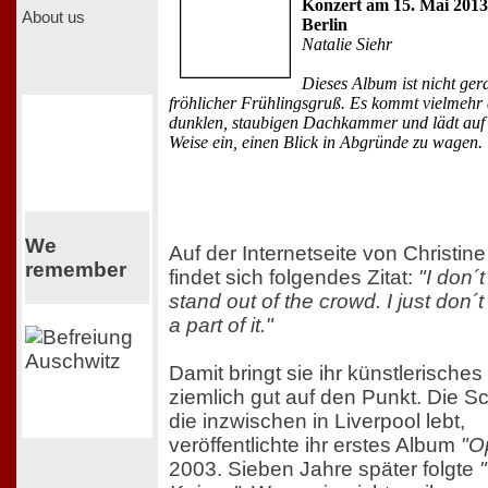
Konzert am 15. Mai 201
About us
Berlin
Natalie Siehr
Dieses Album ist nicht ger
fröhlicher Frühlingsgruß. Es kommt vielmehr 
dunklen, staubigen Dachkammer und lädt auf 
Weise ein, einen Blick in Abgründe zu wagen.
We
Auf der Internetseite von Christi
remember
findet sich folgendes Zitat:
"I don´
stand out of the crowd. I just don´
a part of it."
Damit bringt sie ihr künstlerische
ziemlich gut auf den Punkt. Die S
die inzwischen in Liverpool lebt,
veröffentlichte ihr erstes Album
"O
2003. Sieben Jahre später folgte