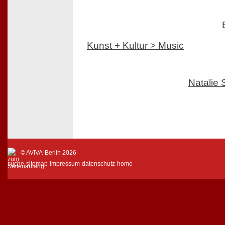
Kunst + Kultur > Music
Natalie
© AVIVA-Berlin 2026
suche
sitemap
impressum
datenschutz
home