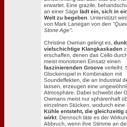
erwartet. Eine grazile, behandsc
an einer Säge
lädt ein, sich in e
Welt zu begeben
. Unterstützt wir
von Mark Lanegan von den
"Quee
Stone Age"
.
Christine Owman gelingt es,
dunk
vielschichtige Klangkaskaden
z
erschaffen, denen das Cello durc
meist monotonen Einsatz einen
faszinierenden Groove
verleiht.
Glockenspiel in Kombination mit
Soundeffekten, die an Industrial 
lassen, erzeugen eine ungewöhnl
Atmosphäre. Dabei schwebt der 
Owmans meist nur sphärenhaft ü
einzelnen Stücken, wodurch eine
Kühle entsteht, die gleichzeitig
wirkt
. Dennoch täte es der Wirku
Abbruch, wenn ihre Stimme an der