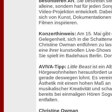
besonderen Art
. Sie bestreitet si
alleine, sondern hat für jeden Son
Video-Projektion entwickelt. Dabei 
sich von Kunst, Dokumentationen
Filmen inspirieren.
Konzerthinweis:
Am 15. Mai gibt 
Gelegenheit, sich in die Schatten
Christine Owman entführen zu la
eine ihrer kunstvollen Live-Shows
Sie spielt im Badehaus Berlin. Don
AVIVA-Tipp:
Little Beast
ist ein A
Hörgewohnheiten herausfordert u
gerade deswegen lohnt. Es vereint
Ästhetik mit einem hohen Maß an
musikalischer Kreativität und schaf
bereits bei einmaligen Hören Sog
entfalten.
Christine Owman