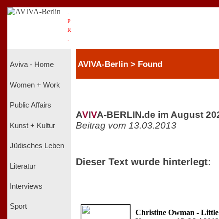
.
P
R
.
AVIVA-Berlin > Found
Aviva - Home
Women + Work
Public Affairs
A
V
I
V
A-BERLIN.de im August 20
Beitrag vom 13.03.2013
Kunst + Kultur
Jüdisches Leben
Dieser Text wurde hinterlegt:
Literatur
Interviews
Sport
Christine Owman - Little