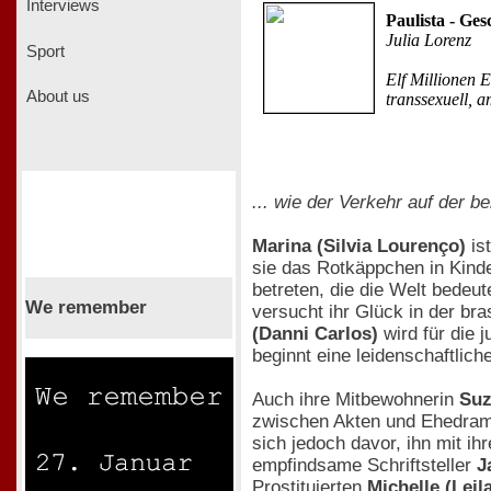
Interviews
Paulista - Ge
Julia Lorenz
Sport
Elf Millionen 
About us
transsexuell, 
... wie der Verkehr auf der b
Marina (Silvia Lourenço)
ist
sie das Rotkäppchen in Kinde
betreten, die die Welt bedeu
We remember
versucht ihr Glück in der bra
(Danni Carlos)
wird für die j
beginnt eine leidenschaftliche
Auch ihre Mitbewohnerin
Suz
zwischen Akten und Ehedram
sich jedoch davor, ihn mit i
empfindsame Schriftsteller
J
Prostituierten
Michelle (Lei