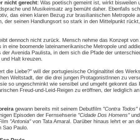
er nicht gerecht
: Was poetisch gemeint ist, wirkt bisweilen 
dsprache und Musikeinsatz arg bemüht daher. Ebenfalls sch
otiv, das einen klaren Bezug zur brasilianischen Metropole 
 der seinen Handlungsort so stark in den Mittelpunkt rückt, 
eibt dennoch nicht zurück. Mensch nehme das Konzept von 
es in eine boomende lateinamerikanische Metropole und addi
er Avenida Paulista, in dem sich die Pfade der unterschied
 und Halt kreuzen.
t die Liebe?" will der portugiesische Originaltitel des Werk
chen Weltstadt, der die drei jungen ProtagonistInnen zu ver
 sie so ungeschminkt wie sensibel und umgeht gekonnt das R
rischen Freud-und-Leid-Reigen zu eröffnen, der lediglich a
reira
gewann bereits mit seinem Debutfilm
"Contra Todos"
ü
einigen Episoden der Fernsehserie
"Cidade Dos Homens"
und 
 Film
"Antonia"
von Tata Amaral. Darüber hinaus lehrt er an de
n Sao Paulo.