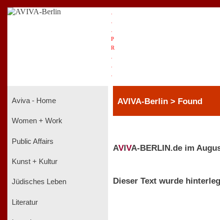
.
.
.
P
R
.
.
.
AVIVA-Berlin > Found
Aviva - Home
Women + Work
Public Affairs
A
V
I
V
A-BERLIN.de im Augus
Kunst + Kultur
Dieser Text wurde hinterleg
Jüdisches Leben
Literatur