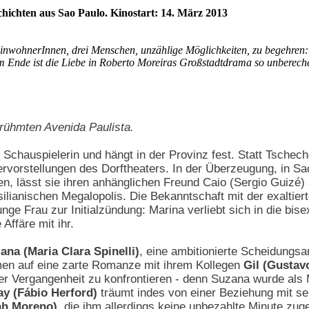
schichten aus Sao Paulo. Kinostart: 14. März 2013
EinwohnerInnen, drei Menschen, unzählige Möglichkeiten, zu begehren
am Ende ist die Liebe in Roberto Moreiras Großstadtdrama so unbereche
erühmten Avenida Paulista.
 Schauspielerin und hängt in der Provinz fest. Statt Tschech
rvorstellungen des Dorftheaters. In der Überzeugung, in Sao
ten, lässt sie ihren anhänglichen Freund Caio (Sergio Guizé
silianischen Megalopolis. Die Bekanntschaft mit der exaltie
unge Frau zur Initialzündung: Marina verliebt sich in die bise
 Affäre mit ihr.
ana (Maria Clara Spinelli)
, eine ambitionierte Scheidungsan
en auf eine zarte Romanze mit ihrem Kollegen
Gil (Gusta
hrer Vergangenheit zu konfrontieren - denn Suzana wurde al
ay (Fábio Herford)
träumt indes von einer Beziehung mit sei
lah Moreno)
, die ihm allerdings keine unbezahlte Minute zu