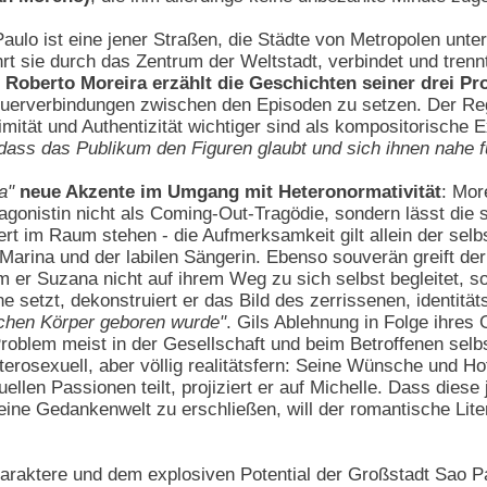
aulo ist eine jener Straßen, die Städte von Metropolen unter
rt sie durch das Zentrum der Weltstadt, verbindet und tren
:
Roberto Moreira erzählt die Geschichten seiner drei Pro
erverbindungen zwischen den Episoden zu setzen. Der Regi
imität und Authentizität wichtiger sind als kompositorische
dass das Publikum den Figuren glaubt und sich ihnen nahe f
a"
neue Akzente im Umgang mit Heteronormativität
: Mor
agonistin nicht als Coming-Out-Tragödie, sondern lässt die 
 im Raum stehen - die Aufmerksamkeit gilt allein der selb
Marina und der labilen Sängerin. Ebenso souverän greift d
m er Suzana nicht auf ihrem Weg zu sich selbst begleitet, s
e setzt, dekonstruiert er das Bild des zerrissenen, identit
schen Körper geboren wurde"
. Gils Ablehnung in Folge ihres
roblem meist in der Gesellschaft und beim Betroffenen selbs
eterosexuell, aber völlig realitätsfern: Seine Wünsche und H
ktuellen Passionen teilt, projiziert er auf Michelle. Dass die
eine Gedankenwelt zu erschließen, will der romantische Lite
haraktere und dem explosiven Potential der Großstadt Sao P