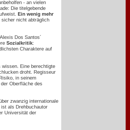
unbeholfen - an vielen
ade: Die titelgebende
aufweist.
Ein wenig mehr
sicher nicht abträglich
Alexis Dos Santos´
ere
Sozialkritik
:
lichsten Charaktere auf
s wissen. Eine berechtigte
schlucken droht. Regisseur
isiko, in seinem
n der Oberfläche des
ber zwanzig internationale
ist als Drehbuchautor
r Universität der