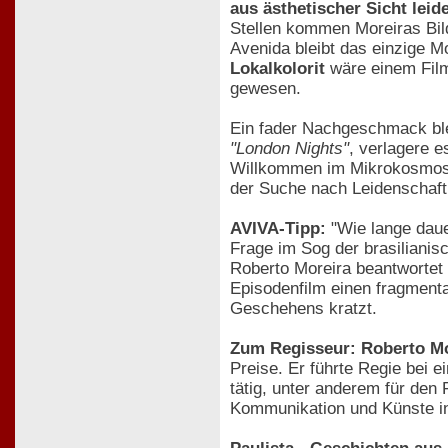
aus ästhetischer Sicht leid
Stellen kommen Moreiras Bil
Avenida bleibt das einzige M
Lokalkolorit
wäre einem Film,
gewesen.
Ein fader Nachgeschmack bl
"London Nights"
, verlagere 
Willkommen im Mikrokosmos d
der Suche nach Leidenschaft
AVIVA-Tipp:
"Wie lange dauer
Frage im Sog der brasilianis
Roberto Moreira beantwortet
Episodenfilm einen fragmenta
Geschehens kratzt.
Zum Regisseur: Roberto Mo
Preise. Er führte Regie bei 
tätig, unter anderem für den
Kommunikation und Künste i