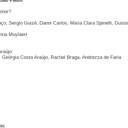
 Sao Paulo
 Amor?
enço, Sergio Guizé, Danni Carlos, Maria Clara Spinelli, Gus
nna Muylaert
Araújo
 Geórgia Costa Araújo, Rachel Braga, Andrezza de Faria
in: