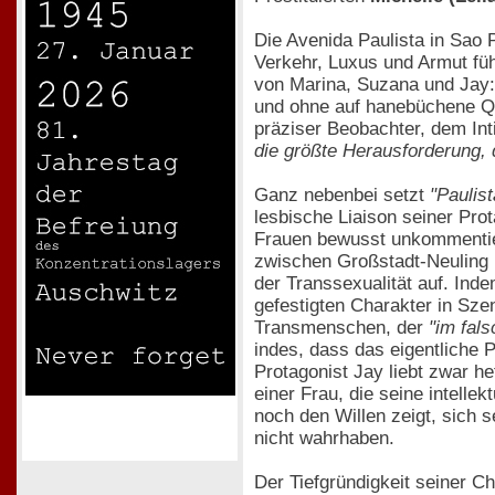
Die Avenida Paulista in Sao P
Verkehr, Luxus und Armut füh
von Marina, Suzana und Jay
und ohne auf hanebüchene Qu
präziser Beobachter, dem Int
die größte Herausforderung, 
Ganz nebenbei setzt
"Paulist
lesbische Liaison seiner Prot
Frauen bewusst unkommentiert
zwischen Großstadt-Neuling 
der Transsexualität auf. Inde
gefestigten Charakter in Szen
Transmenschen, der
"im fal
indes, dass das eigentliche P
Protagonist Jay liebt zwar h
einer Frau, die seine intelle
noch den Willen zeigt, sich s
nicht wahrhaben.
Der Tiefgründigkeit seiner C