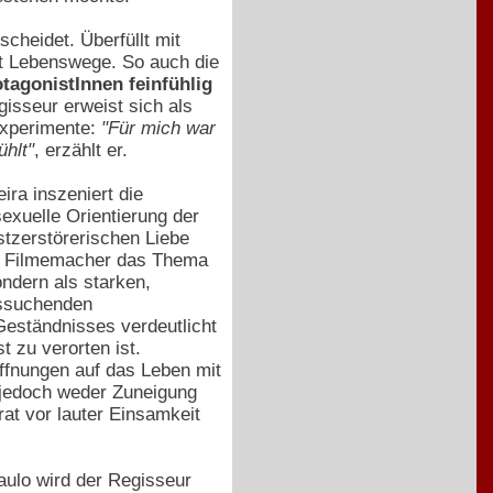
scheidet. Überfüllt mit
nt Lebenswege. So auch die
tagonistInnen feinfühlig
sseur erweist sich als
 Experimente:
"Für mich war
ühlt"
, erzählt er.
eira inszeniert die
sexuelle Orientierung der
stzerstörerischen Liebe
er Filmemacher das Thema
ondern als starken,
ätssuchenden
 Geständnisses verdeutlicht
t zu verorten ist.
offnungen auf das Leben mit
se jedoch weder Zuneigung
rat vor lauter Einsamkeit
aulo wird der Regisseur