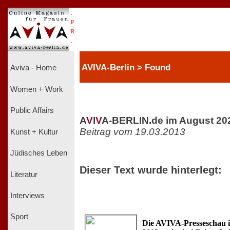
.
P
R
.
AVIVA-Berlin > Found
Aviva - Home
Women + Work
Public Affairs
A
V
I
V
A-BERLIN.de im August 20
Beitrag vom 19.03.2013
Kunst + Kultur
Jüdisches Leben
Dieser Text wurde hinterlegt:
Literatur
Interviews
Sport
Die AVIVA-Presseschau 