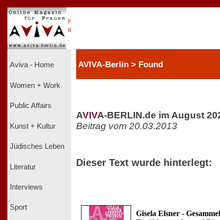
.
P
R
.
AVIVA-Berlin > Found
Aviva - Home
Women + Work
Public Affairs
A
V
I
V
A-BERLIN.de im August 20
Beitrag vom 20.03.2013
Kunst + Kultur
Jüdisches Leben
Dieser Text wurde hinterlegt:
Literatur
Interviews
Sport
Gisela Elsner - Gesammel