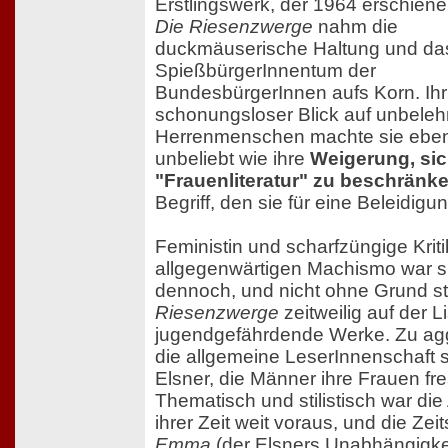
Erstlingswerk, der 1964 erschie
Die Riesenzwerge
nahm die
duckmäuserische Haltung und da
SpießbürgerInnentum der
BundesbürgerInnen aufs Korn. Ihr
schonungsloser Blick auf unbeleh
Herrenmenschen machte sie ebe
unbeliebt wie ihre
Weigerung, sic
"Frauenliteratur" zu beschränk
Begriff, den sie für eine Beleidigun
Feministin und scharfzüngige Kriti
allgegenwärtigen Machismo war s
dennoch, und nicht ohne Grund s
Riesenzwerge
zeitweilig auf der Li
jugendgefährdende Werke. Zu agg
die allgemeine LeserInnenschaft 
Elsner, die Männer ihre Frauen fre
Thematisch und stilistisch war die
ihrer Zeit weit voraus, und die Zeits
Emma
(der Elsners Unabhängigke