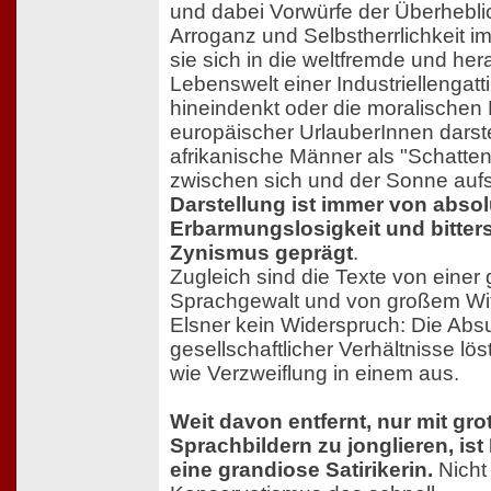
und dabei Vorwürfe der Überheblic
Arroganz und Selbstherrlichkeit im
sie sich in die weltfremde und he
Lebenswelt einer Industriellengatt
hineindenkt oder die moralische
europäischer UrlauberInnen darstel
afrikanische Männer als "Schatte
zwischen sich und der Sonne aufs
Darstellung ist immer von absol
Erbarmungslosigkeit und bitter
Zynismus geprägt
.
Zugleich sind die Texte von einer
Sprachgewalt und von großem Wit
Elsner kein Widerspruch: Die Absu
gesellschaftlicher Verhältnisse lö
wie Verzweiflung in einem aus.
Weit davon entfernt, nur mit gr
Sprachbildern zu jonglieren, ist
eine grandiose Satirikerin.
Nicht