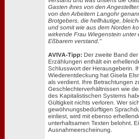
verstand und was drittens die Gat
Gasten ihres von den Angestellte
von den Arbeitern Langohr genan
Brotgebers, die hellhäutige, bleic
und somit wie aus dem Norden 
wirkende Frau Wiegenstein unter
Eßbarem verstand."
AVIVA-Tipp:
Der zweite Band der
Erzählungen enthält ein erhellend
Schlusswort der Herausgeberin. I
Wiederentdeckung hat Gisela Els
als verdient. Ihre Betrachtungen z
Geschlechterverhältnissen wie der 
des Kapitalistischen Systems ha
Gültigkeit nichts verloren. Wer sich
gewöhnungsbedürftigen Sprachd
einliest, wird mit ebenso erhellen
unterhaltsamen Texten belohnt. E
Ausnahmeerscheinung.