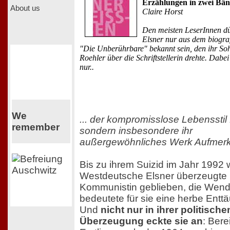
Erzählungen in zwei Bä
About us
Claire Horst
Den meisten LeserInnen dü
Elsner nur aus dem biogra
"Die Unberührbare" bekannt sein, den ihr So
Roehler über die Schriftstellerin drehte. Dabei
nur..
We
... der kompromisslose Lebensstil
remember
sondern insbesondere ihr
außergewöhnliches Werk Aufmerk
Bis zu ihrem Suizid im Jahr 1992 
Westdeutsche Elsner überzeugte
Kommunistin geblieben, die Wen
bedeutete für sie eine herbe Entt
Und
nicht nur in ihrer politische
Überzeugung eckte sie an
: Berei