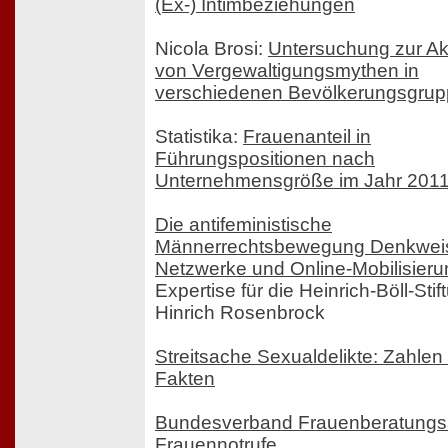
(Ex-) Intimbeziehungen
Nicola Brosi:
Untersuchung zur A
von Vergewaltigungsmythen in
verschiedenen Bevölkerungsgru
Statistika:
Frauenanteil in
Führungspositionen nach
Unternehmensgröße im Jahr 201
Die antifeministische
Männerrechtsbewegung Denkwei
Netzwerke und Online-Mobilisieru
Expertise für die Heinrich-Böll-Sti
Hinrich Rosenbrock
Streitsache Sexualdelikte: Zahlen
Fakten
Bundesverband Frauenberatungss
Frauennotrufe