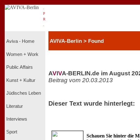
.
P
R
.
AVIVA-Berlin > Found
Aviva - Home
Women + Work
Public Affairs
A
V
I
V
A-BERLIN.de im August 20
Beitrag vom 20.03.2013
Kunst + Kultur
Jüdisches Leben
Dieser Text wurde hinterlegt:
Literatur
Interviews
Sport
Schauen Sie hinter die 