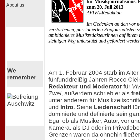
für Musikjournalismus. 
About us
zum 20. Juli 2013
AVIVA-Redaktion
Im Gedenken an den vor n
verstorbenen, passionierten Popjournalisten so
ambitionierte MusikredakteurInnen auf ihre
steinigen Weg unterstützt und gefördert werden
We
Am 1. Februar 2004 starb im Alter
remember
fünfunddreißig Jahren Rocco Clein
Redakteur und Moderator
für
Vi
Zwei
, außerdem schrieb er als
fre
unter anderem für Musikzeitschrif
und
Intro
. Seine
Leidenschaft
für
dominierte und definierte sein ga
Egal ob als Musiker, Autor, vor und
Kamera, als DJ oder im Privatlebe
Grenzen waren da ohnehin fließend