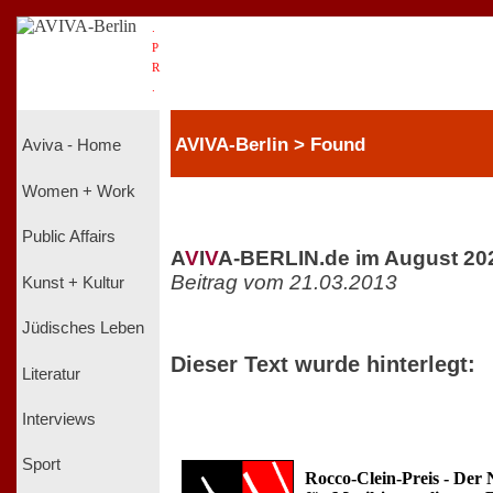
.
P
R
.
AVIVA-Berlin > Found
Aviva - Home
Women + Work
Public Affairs
A
V
I
V
A-BERLIN.de im August 20
Beitrag vom 21.03.2013
Kunst + Kultur
Jüdisches Leben
Dieser Text wurde hinterlegt:
Literatur
Interviews
Sport
Rocco-Clein-Preis - Der