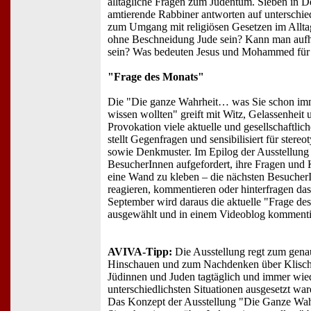
alltägliche Fragen zum Judentum. Sieben in D
amtierende Rabbiner antworten auf unterschie
zum Umgang mit religiösen Gesetzen im Allt
ohne Beschneidung Jude sein? Kann man aufh
sein? Was bedeuten Jesus und Mohammed für
"Frage des Monats"
Die "Die ganze Wahrheit… was Sie schon im
wissen wollten" greift mit Witz, Gelassenheit 
Provokation viele aktuelle und gesellschaftlic
stellt Gegenfragen und sensibilisiert für stereo
sowie Denkmuster. Im Epilog der Ausstellung
BesucherInnen aufgefordert, ihre Fragen un
eine Wand zu kleben – die nächsten Besucher
reagieren, kommentieren oder hinterfragen das
September wird daraus die aktuelle "Frage de
ausgewählt und in einem Videoblog kommenti
AVIVA-Tipp:
Die Ausstellung regt zum gen
Hinschauen und zum Nachdenken über Klisch
Jüdinnen und Juden tagtäglich und immer wie
unterschiedlichsten Situationen ausgesetzt war
Das Konzept der Ausstellung "Die Ganze Wahr