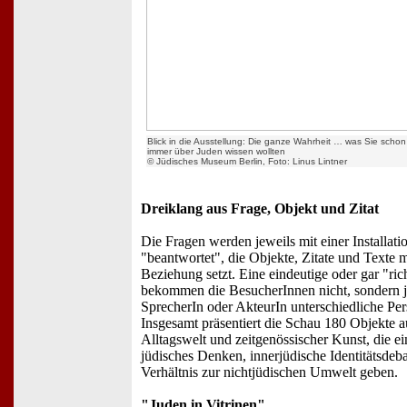
Blick in die Ausstellung: Die ganze Wahrheit … was Sie schon
immer über Juden wissen wollten
© Jüdisches Museum Berlin, Foto: Linus Lintner
Dreiklang aus Frage, Objekt und Zitat
Die Fragen werden jeweils mit einer Installati
"beantwortet", die Objekte, Zitate und Texte m
Beziehung setzt. Eine eindeutige oder gar "ri
bekommen die BesucherInnen nicht, sondern 
SprecherIn oder AkteurIn unterschiedliche Per
Insgesamt präsentiert die Schau 180 Objekte a
Alltagswelt und zeitgenössischer Kunst, die ei
jüdisches Denken, innerjüdische Identitätsdeb
Verhältnis zur nichtjüdischen Umwelt geben.
"Juden in Vitrinen"