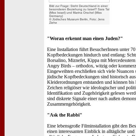
Bild zur Frage: Steht Deutschland in einer
besonderen Beziehung zu Israel? Sara Tal
(Miss Israel) und Marina Orschel (Miss
Germany)
© Jüdisches Museum Berlin, Foto: Jens
Ziehe
"Woran erkennt man einen Juden?"
Eine Installation führt BesucherInnen unter 70
Kopfbedeckungen hindurch und entlang: Scht
Borsalino, Miznefet, Kippa mit Mercedesstern
Angry Birds – orthodox, witzig oder kommerzi
Eingeweihten erschließen sich viele Nuancen s
jüdische Kopfbedeckungen sind historisch aus
Kleiderordnungen entstanden und können bis 
Zeichen religiöser wie ideologischer und polit
Identifikation und Zugehörigkeit gelesen wer
sind diskrete Signale einer nach außen demons
Zusammengehörigkeit.
"Ask the Rabbi"
Eine lebensgroße Filminstallation gibt den Be
einen interessanten Einblick in alltägliche und 