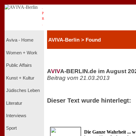
.
P
R
.
AVIVA-Berlin > Found
Aviva - Home
Women + Work
Public Affairs
A
V
I
V
A-BERLIN.de im August 20
Beitrag vom 21.03.2013
Kunst + Kultur
Jüdisches Leben
Dieser Text wurde hinterlegt:
Literatur
Interviews
Sport
Die Ganze Wahrheit ... w