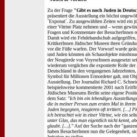
Zu der Frage
"Gibt es noch Juden in Deuts
präsentiert die Ausstellung ein höchst ungewö
´Exponat´. Zu ausgewählten Zeiten wird ein jü
einer Vitrine Platz nehmen und – wenn gewün
Fragen und Kommentare der BesucherInnen re
Damit wird ein Fehdehandschuh aufgegriffen,
KritikerInnen Jüdischer Museen ihren Gründun
vor die Füße warfen. Der Vorwurf wurde geäu
und Juden könnten als Schauobjekte missbrau
der Neugierde von VoyeurInnen ausgesetzt se
wiederum verglichen die exponierte Rolle der 
Deutschland in den vergangenen Jahrzehnten, d
Symbol für Millionen Ermordeter galt, mit Obj
Ausstellung. Der Journalist Richard C. Schnei
beispielsweise kommentierte 2001 nach Eröff
Jüdischen Museums Berlin seine eigene Positio
dem Satz:
"Ich bin ein lebendiges Ausstellungs
die in meiner Person zum ersten Mal in ihre
Juden begegnen, reagieren oft irritiert. […] Pl
ich betrachtet wie in einer Vitrine, wie ein se
unter Glas, das man eigentlich nicht kennt, a
glaubt. […]."
Auf der Suche nach der "ganzen
haben BesucherInnen nun die Gelegenheit, sic
Irritation zu stellen.