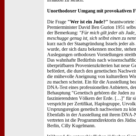
Unorthodoxer Umgang mit provokativen 
Die Frage
"Wer ist ein Jude?"
beantwortete I
Premierminister David Ben Gurion 1951 selbst
der Bemerkung:
"Für mich gilt jeder als Jude,
meschugge genug ist, sich selbst einen zu nen
kurz nach der Staatsgründung Israels jeder als
wurde, der sich dazu bekennen mochte, stehen 
Auslegungen orthodoxen Vorstellungen streitb
Das wahnhafte Bedürfnis nach wissenschaftli
überprüfbaren Provenienzkriterien hat neue G
befördert, die durch den genetischen Nachwei
die mühevolle Aneignung von kulturellem Wis
zu machen scheint. Ein für die Ausstellung bea
DNA-Test eines professionellen Anbieters, der
Behauptung "Genetisch gehören die Juden zu
faszinierendsten Völkern der Erde. […]" für si
verspricht per Zertifikat, Haplogruppe, Urvol
Ursprungsregion genetisch nachweisen zu kö
Ebenfalls in der Ausstellung mit ihrem DNA
vertreten ist die Programmdirektorin des Jüd
Berlin, Cilly Kugelmann.