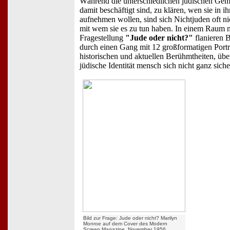
Während die unterschiedlichen jüdischen Gem
damit beschäftigt sind, zu klären, wen sie in i
aufnehmen wollen, sind sich Nichtjuden oft nic
mit wem sie es zu tun haben. In einem Raum m
Fragestellung
"Jude oder nicht?"
flanieren 
durch einen Gang mit 12 großformatigen Portr
historischen und aktuellen Berühmtheiten, übe
jüdische Identität mensch sich nicht ganz siche
Bild zur Frage: Jude oder nicht? Marilyn
Monroe auf dem Cover des Modern
Screen Magazine, November 1956