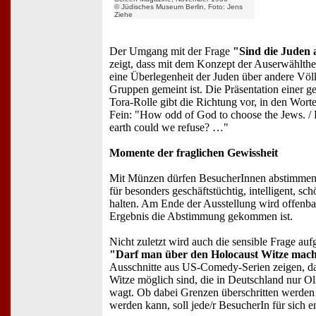
© Jüdisches Museum Berlin, Foto: Jens
Ziehe
Der Umgang mit der Frage
"Sind die Juden 
zeigt, dass mit dem Konzept der Auserwählthe
eine Überlegenheit der Juden über andere Völ
Gruppen gemeint ist. Die Präsentation einer 
Tora-Rolle gibt die Richtung vor, in den Wor
Fein: "How odd of God to choose the Jews. /
earth could we refuse? …"
Momente der fraglichen Gewissheit
Mit Münzen dürfen BesucherInnen abstimmen,
für besonders geschäftstüchtig, intelligent, sch
halten. Am Ende der Ausstellung wird offenba
Ergebnis die Abstimmung gekommen ist.
Nicht zuletzt wird auch die sensible Frage au
"Darf man über den Holocaust Witze mac
Ausschnitte aus US-Comedy-Serien zeigen, d
Witze möglich sind, die in Deutschland nur Ol
wagt. Ob dabei Grenzen überschritten werden 
werden kann, soll jede/r BesucherIn für sich e