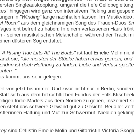
 ersten Singleauskopplung, umgarnt die tiefe Cellobegleitun
kes"
hingegen wird ganz von intensivem Picking und gespen
rungen in
"Winding"
lange nachhallen lassen. Im
Musikvideo
el Room"
aus dem gleichnamigen Song des Frauen-Duos
Sm
ageslicht befreit zu haben: In einem verlassenen Haus frö
en - seiner musikalischen Melancholie, während der Track mi
nen düsteren Sog entfaltet.
n
"A Rising Tide Lifts All The Boats"
ist laut Emelie Molin nich
gänzt sie,
"die meisten der Stücke haben etwas gemein, und 
endrin ist doch Hoffnung zu finden. Liebe und Verlust spielt
chten. "
Das kommt uns sehr gelegen.
rt von jetzt bis immer. Und zwar nicht nur in Berlin, sond
tatt sich aus dem beträchtlichen Fundus der Folk-Klischeek
rolligen Indie-Mädels aus dem Norden zu geben, inszeniert s
nen steht das schwere Gewand gut zu Gesicht. Bei aller Zerb
nstlerinnen Haltung und Mut zur Schwermut. Niedlich geklim
rey
sind Cellistin Emelie Molin und Gitarristin Victoria Skogl