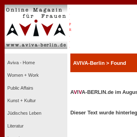
.
.
.
P
R
.
.
.
AVIVA-Berlin > Found
Aviva - Home
Women + Work
Public Affairs
A
V
I
V
A-BERLIN.de im Augus
Kunst + Kultur
Dieser Text wurde hinterleg
Jüdisches Leben
Literatur