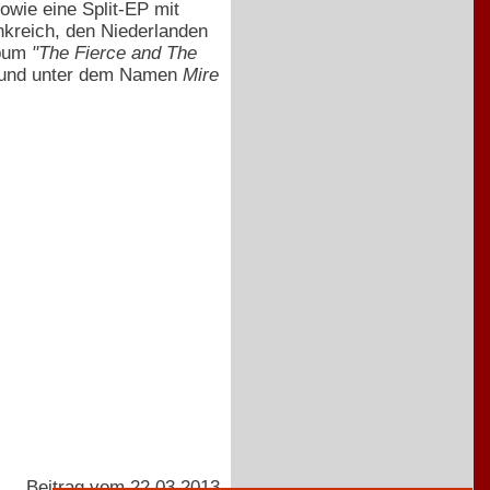
owie eine Split-EP mit
nkreich, den Niederlanden
lbum
"The Fierce and The
oglund unter dem Namen
Mire
Beitrag vom 22.03.2013