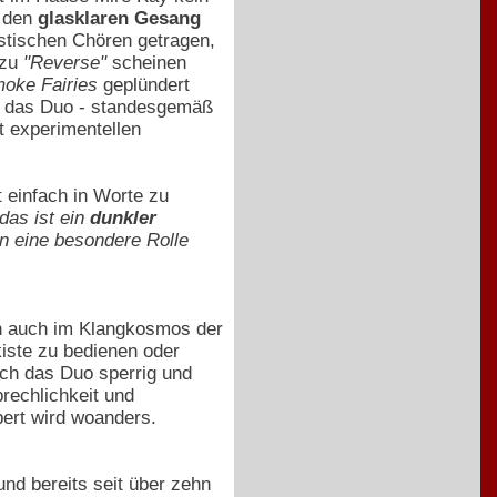
g den
glasklaren Gesang
stischen Chören getragen,
zu
"Reverse"
scheinen
oke Fairies
geplündert
nt das Duo - standesgemäß
t experimentellen
t einfach in Worte zu
das ist ein
dunkler
en eine besondere Rolle
ern auch im Klangkosmos der
iste zu bedienen oder
ich das Duo sperrig und
rechlichkeit und
pert wird woanders.
und bereits seit über zehn