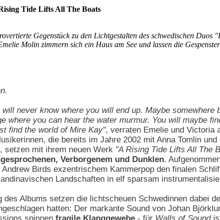
ising Tide Lifts All The Boats
trovertierte Gegenstück zu den Lichtgestalten des schwedischen Duos "F
melie Molin zimmern sich ein Haus am See und lassen die Gespenster 
en.
 will never know where you will end up. Maybe somewhere b
dge where you can hear the water murmur. You will maybe find
st find the world of Mire Kay"
, verraten Emelie und Victoria 
usikerinnen, die bereits im Jahre 2002 mit Anna Tomlin und
, setzen mit ihrem neuen Werk
"A Rising Tide Lifts All The 
sgesprochenen, Verborgenem und Dunklen
. Aufgenommen
 Andrew Birds exzentrischem Kammerpop den finalen Schliff 
andinavischen Landschaften in elf sparsam instrumentalisie
g des Albums setzen die lichtscheuen Schwedinnen dabei de
ngeschlagen hatten: Der markante Sound von Johan Björklun
ssions spinnen
fragile Klanggewebe
- für
Walls of Sound
is