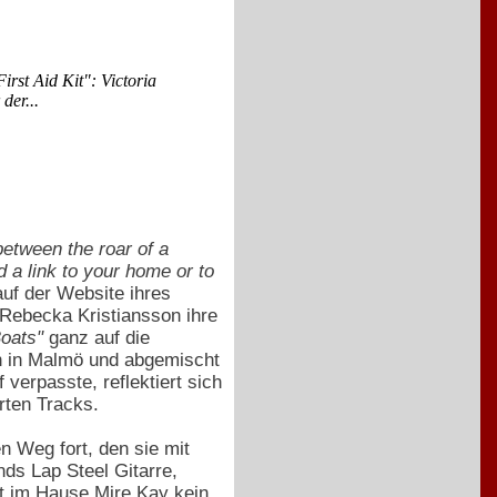
irst Aid Kit": Victoria
der...
etween the roar of a
 a link to your home or to
auf der Website ihres
 Rebecka Kristiansson ihre
Boats"
ganz auf die
 in Malmö und abgemischt
verpasste, reflektiert sich
rten Tracks.
n Weg fort, den sie mit
ds Lap Steel Gitarre,
t im Hause Mire Kay kein