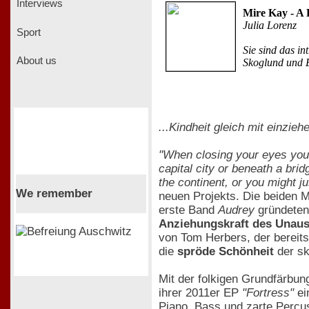
Interviews
Mire Kay - A R
Julia Lorenz
Sport
Sie sind das in
About us
Skoglund und E
...Kindheit gleich mit einzieh
"When closing your eyes you
capital city or beneath a bri
the continent, or you might ju
We remember
neuen Projekts. Die beiden M
erste Band
Audrey
gründeten
Anziehungskraft des Unau
von Tom Herbers, der bereits
die
spröde Schönheit
der sk
Mit der folkigen Grundfärbun
ihrer 2011er EP
"Fortress"
ei
Piano, Bass und zarte Percu