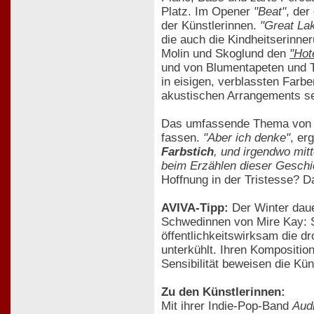
Platz. Im Opener
"Beat"
, der
der Künstlerinnen.
"Great La
die auch die Kindheitserinne
Molin und Skoglund den
"Hot
und von Blumentapeten und T
in eisigen, verblassten Farb
akustischen Arrangements sei
Das umfassende Thema vo
fassen.
"Aber ich denke"
, er
Farbstich
, und irgendwo mitt
beim Erzählen dieser Geschi
Hoffnung in der Tristesse? 
AVIVA-Tipp:
Der Winter daue
Schwedinnen von Mire Kay: S
öffentlichkeitswirksam die d
unterkühlt. Ihren Kompositio
Sensibilität beweisen die Kü
Zu den Künstlerinnen:
Mit ihrer Indie-Pop-Band
Aud