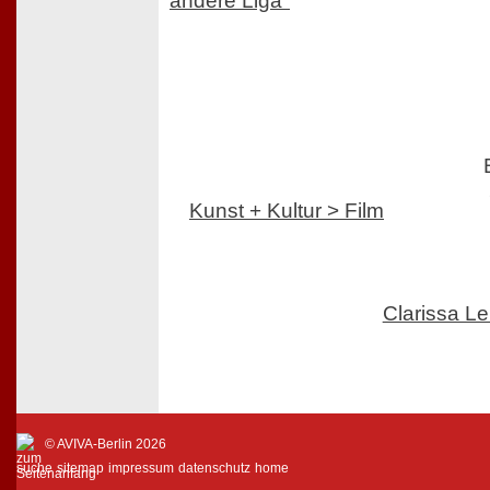
andere Liga"
Kunst + Kultur > Film
Clarissa 
© AVIVA-Berlin 2026
suche
sitemap
impressum
datenschutz
home