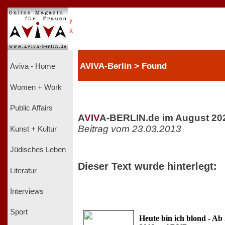
.
P
R
.
AVIVA-Berlin > Found
Aviva - Home
Women + Work
Public Affairs
A
V
I
V
A-BERLIN.de im August 20
Beitrag vom 23.03.2013
Kunst + Kultur
Jüdisches Leben
Dieser Text wurde hinterlegt:
Literatur
Interviews
Sport
Heute bin ich blond - Ab