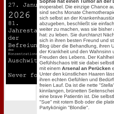
Sophie hat einen Tumor an der
inoperabel. Die einzige Chance a
sind sechs Monate Chemotherapie
sich selbst an der Krankenhaustü
abzugeben, beschließt sie einfac
weiter zu machen, was sie bisher
hat: zu leben. Sie durchtanzt Nächt
sich in ihren besten Freund und st
Blog über die Behandlung, ihren
der Krankheit und den Wahnsinn 
Freuden des Lebens. Der Kahlhei
Gefühlschaos tritt sie dabei selbs
mit einem
Arsenal an Perücken
e
Unter den künstlichen Haaren läs
ihren echten Gefühlen und Bedür
freien Lauf. Da ist die nette "Stell
kinnlangen, brünetten Seitenscheit
eine brave Patientin ist. Die selb
"Sue" mit rotem Bob oder die plat
Partykönigin "Blondie".