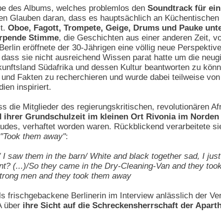
be des Albums, welches problemlos den
Soundtrack für ein
en Glauben daran, dass es hauptsächlich an Küchentischen u
st.
Oboe, Fagott, Trompete, Geige, Drums und Pauke unt
irpende Stimme
, die Geschichten aus einer anderen Zeit, 
erlin eröffnete der 30-Jährigen eine völlig neue Perspektive
dass sie nicht ausreichend Wissen parat hatte um die neugi
unftsland Südafrika und dessen Kultur beantworten zu könn
n und Fakten zu recherchieren und wurde dabei teilweise vo
en inspiriert.
s die Mitglieder des regierungskritischen, revolutionären A
 ihrer Grundschulzeit im kleinen Ort Rivonia im Norde
des, verhaftet worden waren. Rückblickend verarbeitete sie
"Took them away"
:
/ I saw them in the barn/ White and black together sad, I ju
ant? (...)/So they came in the Dry-Cleaning-Van and they to
trong men and they took them away
 frischgebackene Berlinerin im Interview anlässlich der Ver
VA über
ihre Sicht auf die Schreckensherrschaft der Aparth