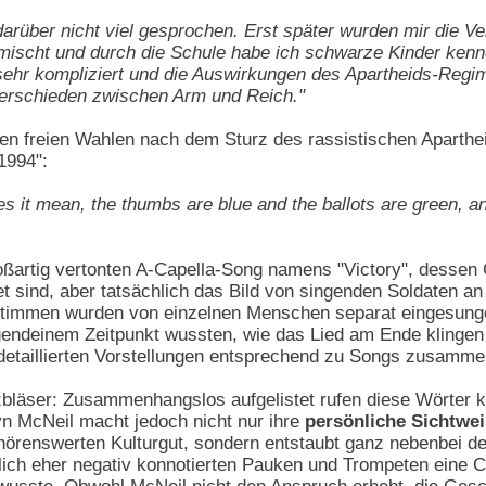
darüber nicht viel gesprochen. Erst später wurden mir die 
mischt und durch die Schule habe ich schwarze Kinder kenne
 sehr kompliziert und die Auswirkungen des Apartheids-Regim
nterschieden zwischen Arm und Reich."
ten freien Wahlen nach dem Sturz des rassistischen Aparth
1994":
s it mean, the thumbs are blue and the ballots are green, 
roßartig vertonten A-Capella-Song namens "Victory", desse
t sind, aber tatsächlich das Bild von singenden Soldaten an
Stimmen wurden von einzelnen Menschen separat eingesung
gendeinem Zeitpunkt wussten, wie das Lied am Ende klingen s
n detaillierten Vorstellungen entsprechend zu Songs zusamme
bläser: Zusammenhangslos aufgelistet rufen diese Wörter ke
yn McNeil macht jedoch nicht nur ihre
persönliche Sichtwei
örenswerten Kulturgut, sondern entstaubt ganz nebenbei de
lich eher negativ konnotierten Pauken und Trompeten eine 