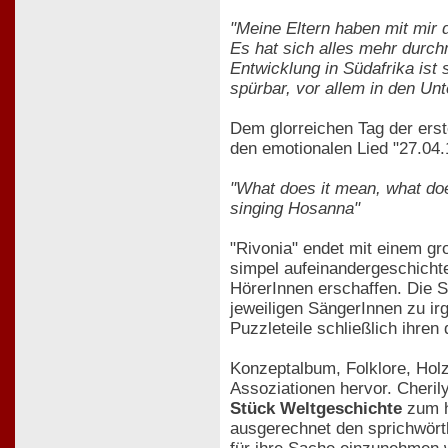
"Meine Eltern haben mit mir 
Es hat sich alles mehr durch
Entwicklung in Südafrika ist
spürbar, vor allem in den U
Dem glorreichen Tag der ers
den emotionalen Lied "27.04.
"What does it mean, what doe
singing Hosanna"
"Rivonia" endet mit einem g
simpel aufeinandergeschichte
HörerInnen erschaffen. Die 
jeweiligen SängerInnen zu ir
Puzzleteile schließlich ihre
Konzeptalbum, Folklore, Holz
Assoziationen hervor. Cheril
Stück Weltgeschichte
zum h
ausgerechnet den sprichwört