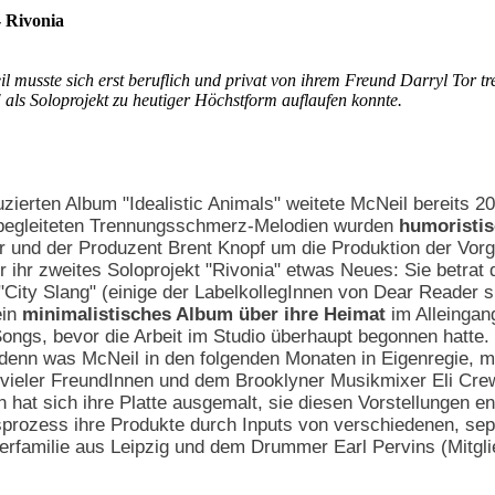
 Rivonia
l musste sich erst beruflich und privat von ihrem Freund Darryl Tor tr
als Soloprojekt zu heutiger Höchstform auflaufen konnte.
uzierten Album "Idealistic Animals" weitete McNeil bereits 2
obegleiteten Trennungsschmerz-Melodien wurden
humoristis
r und der Produzent Brent Knopf um die Produktion der Vo
r ihr zweites Soloprojekt "Rivonia" etwas Neues: Sie betrat 
 "City Slang" (einige der LabelkollegInnen von Dear Reader 
ein
minimalistisches Album über ihre Heimat
im Alleingan
Songs, bevor die Arbeit im Studio überhaupt begonnen hatte. D
 denn was McNeil in den folgenden Monaten in Eigenregie, mit
vieler FreundInnen und dem Brooklyner Musikmixer Eli Cre
n hat sich ihre Platte ausgemalt, sie diesen Vorstellungen e
itsprozess ihre Produkte durch Inputs von verschiedenen, 
erfamilie aus Leipzig und dem Drummer Earl Pervins (Mitgli