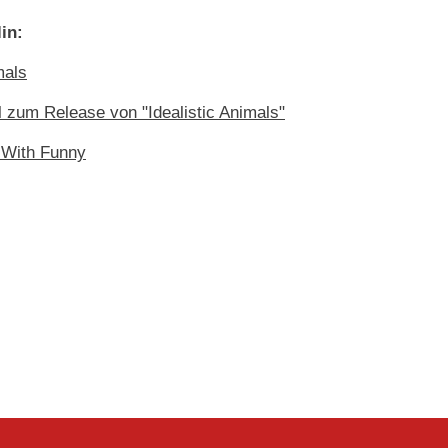
in:
mals
l zum Release von "Idealistic Animals"
 With Funny