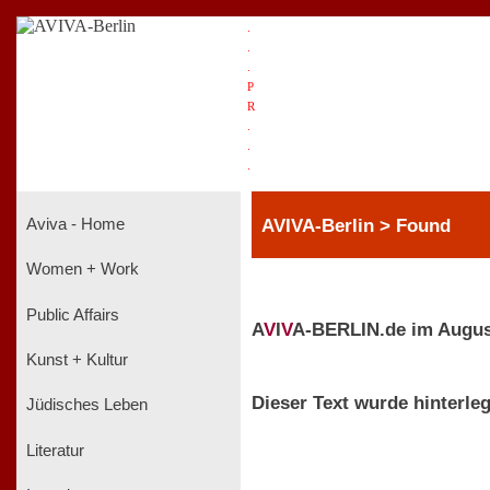
.
.
.
P
R
.
.
.
AVIVA-Berlin > Found
Aviva - Home
Women + Work
Public Affairs
A
V
I
V
A-BERLIN.de im Augus
Kunst + Kultur
Dieser Text wurde hinterleg
Jüdisches Leben
Literatur