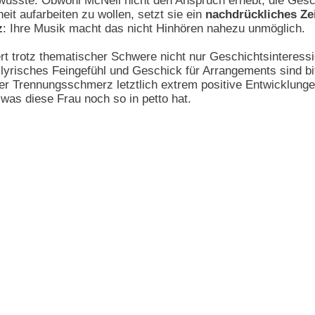
wusste. Obwohl McNeil nicht den Anspruch erhebt, die Gesc
it aufarbeiten zu wollen, setzt sie ein
nachdrückliches Ze
z
: Ihre Musik macht das nicht Hinhören nahezu unmöglich.
rt trotz thematischer Schwere nicht nur Geschichtsinteressi
 lyrisches Feingefühl und Geschick für Arrangements sind bi
er Trennungsschmerz letztlich extrem positive Entwicklung
as diese Frau noch so in petto hat.
: