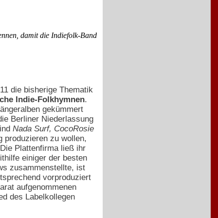
ennen, damit die Indiefolk-Band
011 die bisherige Thematik
che Indie-Folkhymnen
.
rgängeralben gekümmert
die Berliner Niederlassung
sind
Nada Surf, CocoRosie
g produzieren zu wollen,
ie Plattenfirma ließ ihr
hilfe einiger der besten
ws zusammenstellte, ist
ntsprechend vorproduziert
separat aufgenommenen
ed des Labelkollegen