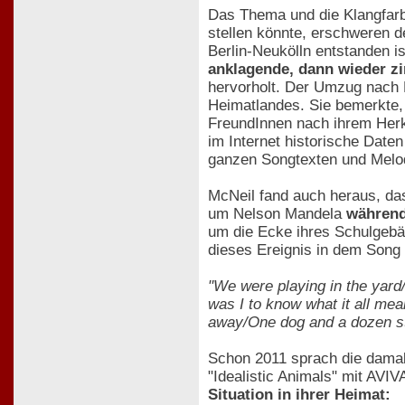
Das Thema und die Klangfar
stellen könnte, erschweren d
Berlin-Neukölln entstanden i
anklagende, dann wieder z
hervorholt. Der Umzug nach B
Heimatlandes. Sie bemerkte, 
FreundInnen nach ihrem Herk
im Internet historische Date
ganzen Songtexten und Melodi
McNeil fand auch heraus, das
um Nelson Mandela
während
um die Ecke ihres Schulgebäu
dieses Ereignis in dem Song
"We were playing in the yard
was I to know what it all me
away/One dog and a dozen s
Schon 2011 sprach die damals
"Idealistic Animals" mit AVI
Situation in ihrer Heimat: