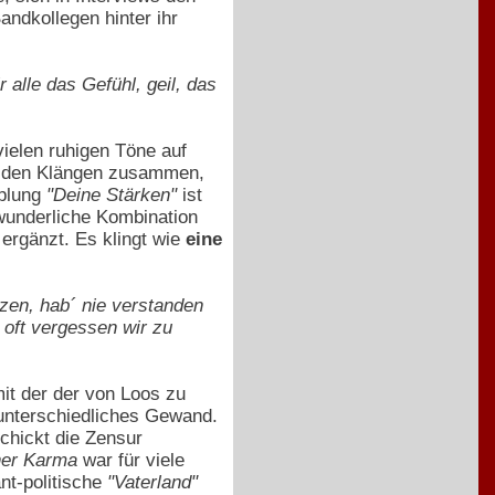
andkollegen hinter ihr
 alle das Gefühl, geil, das
ielen ruhigen Töne auf
it den Klängen zusammen,
pplung
"Deine Stärken"
ist
rwunderliche Kombination
ergänzt. Es klingt wie
eine
etzen, hab´ nie verstanden
 oft vergessen wir zu
mit der der von Loos zu
t unterschiedliches Gewand.
schickt die Zensur
er Karma
war für viele
nt-politische
"Vaterland"