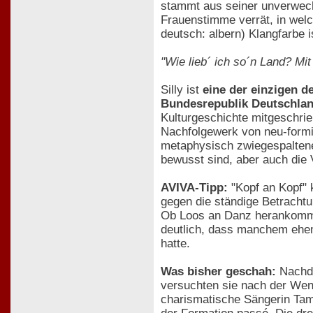
stammt aus seiner unverwech
Frauenstimme verrät, in welch
deutsch: albern) Klangfarbe
"Wie lieb´ ich so´n Land? Mi
Silly ist
eine der einzigen d
Bundesrepublik Deutschlan
Kulturgeschichte mitgeschrie
Nachfolgewerk von neu-formi
metaphysisch zwiegespaltene
bewusst sind, aber auch die V
AVIVA-Tipp:
"Kopf an Kopf" 
gegen die ständige Betrachtu
Ob Loos an Danz herankommt,
deutlich, dass manchem ehema
hatte.
Was bisher geschah:
Nachde
versuchten sie nach der Wend
charismatische Sängerin Tam