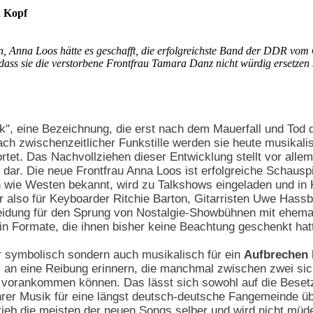
n Kopf
 Anna Loos hätte es geschafft, die erfolgreichste Band der DDR vom O
 dass sie die verstorbene Frontfrau Tamara Danz nicht würdig ersetzen
k", eine Bezeichnung, die erst nach dem Mauerfall und Tod
 Nach zwischenzeitlicher Funkstille werden sie heute musika
rtet. Das Nachvollziehen dieser Entwicklung stellt vor allem
dar. Die neue Frontfrau Anna Loos ist erfolgreiche Schauspi
 wie Westen bekannt, wird zu Talkshows eingeladen und in Kl
ar also für Keyboarder Ritchie Barton, Gitarristen Uwe Hass
eidung für den Sprung von Nostalgie-Showbühnen mit ehem
in Formate, die ihnen bisher keine Beachtung geschenkt hat
r symbolisch sondern auch musikalisch für ein
Aufbrechen 
oll an eine Reibung erinnern, die manchmal zwischen zwei s
 vorankommen können. Das lässt sich sowohl auf die Bese
hrer Musik für eine längst deutsch-deutsche Fangemeinde ü
hrieb die meisten der neuen Songs selber und wird nicht müde