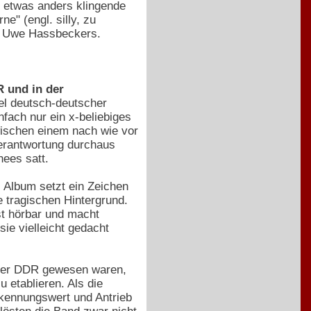
e etwas anders klingende
e" (engl. silly, zu
el Uwe Hassbeckers.
R und in der
tel deutsch-deutscher
fach nur ein x-beliebiges
wischen einem nach wie vor
erantwortung durchaus
hees satt.
 Album setzt ein Zeichen
e tragischen Hintergrund.
st hörbar und macht
ie vielleicht gedacht
n der DDR gewesen waren,
 etablieren. Als die
kennungswert und Antrieb