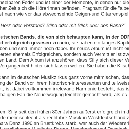
selbaren Feder und ist einer der Momente, in denen nur di
er Zeit sich die HörerInnen befinden. Prägnant für die "albern
 ist nach wie vor das abwechselnde Geigen-und Gitarrenspi
t Herz oder Verstand? Blind oder mit Blick über den Rand?"
eutschen Bands, die von sich behaupten kann, in der DD
d erfolgreich gewesen zu sein
, sie haben ein langes Kapi
ben und sind immer noch dabei. Ihr neues Album ist nicht ein
erten ehemals Erfolgreichen, sondern auch Vermittler ist z
n Land. Dem Album ist anzuhören, dass Silly sich dieser V
ergangenheit hinter sich lassen wollen: Sie haben die Klisc
kann im deutschen Musikzirkus ganz vorne mitmischen, das
ng der Band vor ihrem historisch-interessanten und teilweis
 ist dabei vollkommen irrelevant: Harmonie besteht, das i
ligen Fan die Neuerwägung leichter gemacht wird, als er/ s
m Silly seit den frühen 80er Jahren äußerst erfolgreich i
e mehr schlecht als recht ihre Musik in Westdeutschland zu
ara Danz 1996 an Brustkrebs starb, war auch der Wiederer