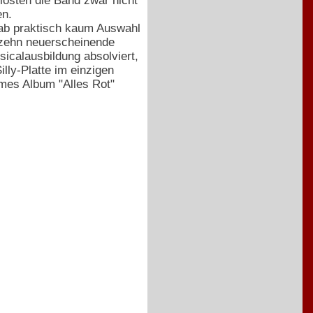
lösten die Band zwar nicht
en.
gab praktisch kaum Auswahl
 zehn neuerscheinende
icalausbildung absolviert,
lly-Platte im einzigen
ames Album "Alles Rot"