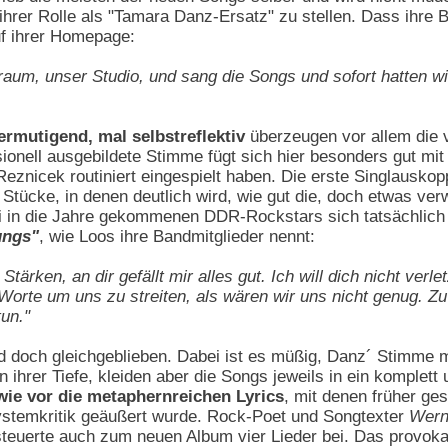
hrer Rolle als "Tamara Danz-Ersatz" zu stellen. Dass ihre B
uf ihrer Homepage:
raum, unser Studio, und sang die Songs und sofort hatten wir
 ermutigend, mal selbstreflektiv
überzeugen vor allem die v
sionell ausgebildete Stimme fügt sich hier besonders gut m
eznicek routiniert eingespielt haben. Die erste Singlausko
n Stücke, in denen deutlich wird, wie gut die, doch etwas ve
 in die Jahre gekommenen DDR-Rockstars sich tatsächlich 
ungs"
, wie Loos ihre Bandmitglieder nennt:
ärken, an dir gefällt mir alles gut. Ich will dich nicht verl
Worte um uns zu streiten, als wären wir uns nicht genug. Zu
tun."
und doch gleichgeblieben. Dabei ist es müßig, Danz´ Stimme 
in ihrer Tiefe, kleiden aber die Songs jeweils in ein komplet
 wie vor die metaphernreichen Lyrics
, mit denen früher ge
Systemkritik geäußert wurde. Rock-Poet und Songtexter
Wern
 steuerte auch zum neuen Album vier Lieder bei. Das provoka