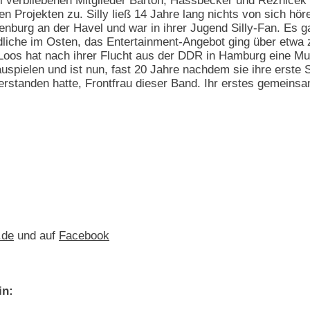
i verbliebenen Mitglieder Barton, Hassbecker und Reznicek 
n Projekten zu. Silly ließ 14 Jahre lang nichts von sich hör
burg an der Havel und war in ihrer Jugend Silly-Fan. Es 
ndliche im Osten, das Entertainment-Angebot ging über etwa
 Loos hat nach ihrer Flucht aus der DDR in Hamburg eine Mus
elen und ist nun, fast 20 Jahre nachdem sie ihre erste Si
erstanden hatte, Frontfrau dieser Band. Ihr erstes gemeins
.de
und auf
Facebook
in: