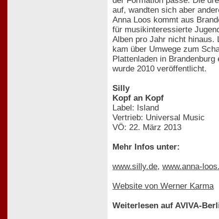
der Formation passé. Die dre
auf, wandten sich aber andere
Anna Loos kommt aus Branden
für musikinteressierte Juge
Alben pro Jahr nicht hinaus.
kam über Umwege zum Schauspi
Plattenladen in Brandenburg 
wurde 2010 veröffentlicht.
Silly
Kopf an Kopf
Label: Island
Vertrieb: Universal Music
VÖ: 22. März 2013
Mehr Infos unter:
www.silly.de
,
www.anna-loos
Website von Werner Karma
Weiterlesen auf AVIVA-Berl