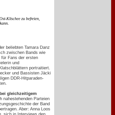
st-Klischee zu befreien,
 kann.
 der beliebten Tamara Danz
lisch zwischen Bands wie
 für Fans der ersten
elerin und
atschblättern portraitiert.
becker und Bassisten Jäcki
aligen DDR-Hitparaden-
ten.
bei gleichzeitigem
ich nahestehenden Parteien
tzungsgeschichte der Band
bertragen. Aber: Anna Loos
, sich in Interviews den