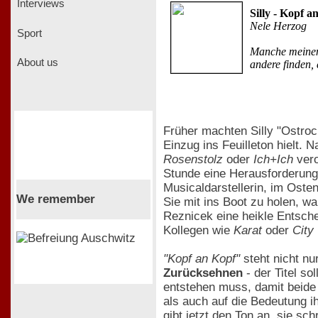
Interviews
Silly - Kopf a
Nele Herzog
Sport
Manche meinen,
About us
andere finden,
Früher machten Silly "Ostroc
Einzug ins Feuilleton hielt.
Rosenstolz
oder
Ich+Ich
vero
Stunde eine Herausforderung 
Musicaldarstellerin, im Osten
We remember
Sie mit ins Boot zu holen, w
Reznicek eine heikle Entsch
Kollegen wie
Karat
oder
City
"Kopf an Kopf"
steht nicht nu
Zurücksehnen
- der Titel s
entstehen muss, damit beide
als auch auf die Bedeutung i
gibt jetzt den Ton an, sie sc