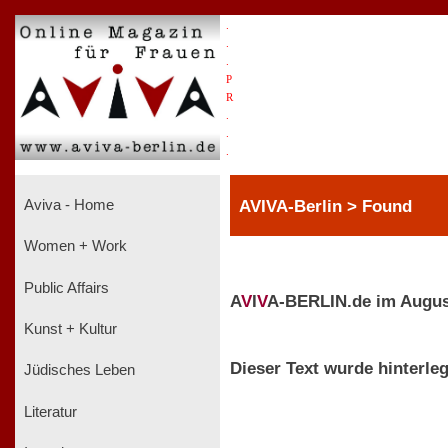
.
.
.
P
R
.
.
.
AVIVA-Berlin > Found
Aviva - Home
Women + Work
Public Affairs
A
V
I
V
A-BERLIN.de im Augus
Kunst + Kultur
Dieser Text wurde hinterleg
Jüdisches Leben
Literatur