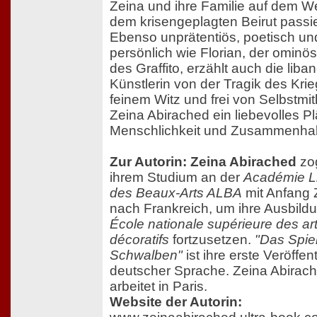
Zeina und ihre Familie auf dem 
dem krisengeplagten Beirut passi
Ebenso unprätentiös, poetisch un
persönlich wie Florian, der ominö
des Graffito, erzählt auch die liba
Künstlerin von der Tragik des Krie
feinem Witz und frei von Selbstmitl
Zeina Abirached ein liebevolles Pl
Menschlichkeit und Zusammenhal
Zur Autorin: Zeina Abirached
zo
ihrem Studium an der
Académie L
des Beaux-Arts ALBA
mit Anfang
nach Frankreich, um ihre Ausbild
École nationale supérieure des ar
décoratifs
fortzusetzen.
"Das Spiel
Schwalben"
ist ihre erste Veröffen
deutscher Sprache. Zeina Abirach
arbeitet in Paris.
Website der Autorin: