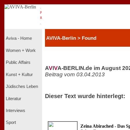
.
P
R
.
AVIVA-Berlin > Found
Aviva - Home
Women + Work
Public Affairs
A
V
I
V
A-BERLIN.de im August 20
Beitrag vom 03.04.2013
Kunst + Kultur
Jüdisches Leben
Dieser Text wurde hinterlegt:
Literatur
Interviews
Sport
Zeina Abirached - Das Sp