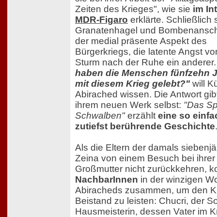
Zeiten des Krieges", wie sie
im In
MDR-Figaro
erklärte. Schließlich 
Granatenhagel und Bombenansch
der medial präsente Aspekt des
Bürgerkriegs, die latente Angst v
Sturm nach der Ruhe ein anderer
haben die Menschen fünfzehn J
mit diesem Krieg gelebt?"
will K
Abirached wissen. Die Antwort gibt
ihrem neuen Werk selbst:
"Das Sp
Schwalben"
erzählt
eine so einfa
zutiefst berührende Geschichte
Als die Eltern der damals siebenj
Zeina von einem Besuch bei ihrer
Großmutter nicht zurückkehren, 
NachbarInnen
in der winzigen W
Abiracheds zusammen, um den K
Beistand zu leisten: Chucri, der S
Hausmeisterin, dessen Vater im K