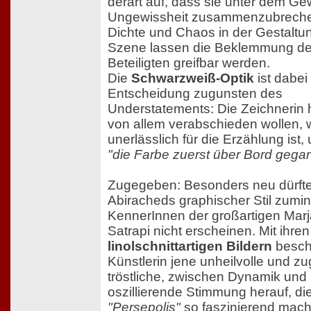
derart auf, dass sie unter dem Ge
Ungewissheit zusammenzubreche
Dichte und Chaos in der Gestaltu
Szene lassen die Beklemmung de
Beteiligten greifbar werden.
Die
Schwarzweiß-Optik
ist dabei
Entscheidung zugunsten des
Understatements: Die Zeichnerin 
von allem verabschieden wollen, 
unerlässlich für die Erzählung ist,
"die Farbe zuerst über Bord gega
Zugegeben: Besonders neu dürft
Abiracheds graphischer Stil zumi
KennerInnen der großartigen Mar
Satrapi nicht erscheinen. Mit ihren
linolschnittartigen Bildern
besch
Künstlerin jene unheilvolle und zu
tröstliche, zwischen Dynamik und
oszillierende Stimmung herauf, die
"Persepolis"
so faszinierend mach