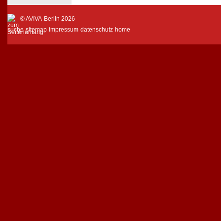
© AVIVA-Berlin 2026
suche
sitemap
impressum
datenschutz
home