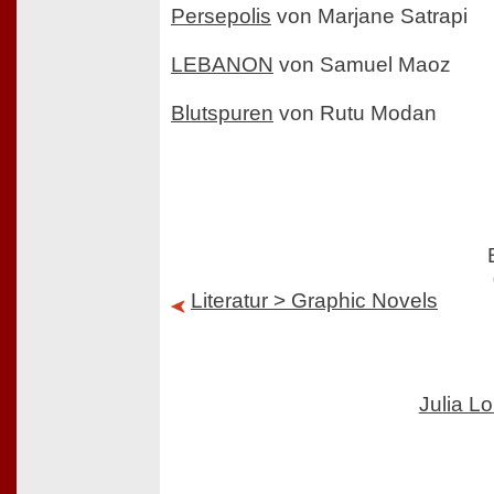
Persepolis
von Marjane Satrapi
LEBANON
von Samuel Maoz
Blutspuren
von Rutu Modan
Literatur > Graphic Novels
Julia L