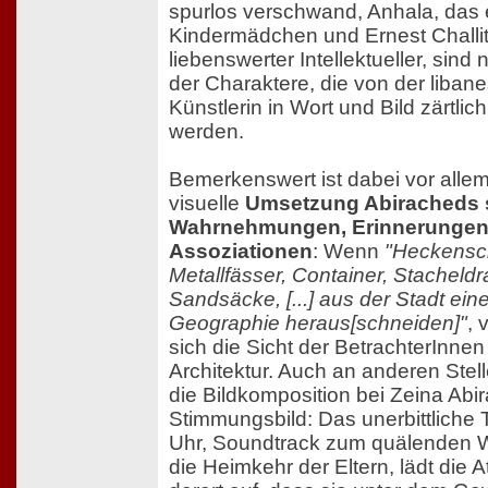
spurlos verschwand, Anhala, das
Kindermädchen und Ernest Challit
liebenswerter Intellektueller, sind 
der Charaktere, die von der liban
Künstlerin in Wort und Bild zärtlich 
werden.
Bemerkenswert ist dabei vor allem
visuelle
Umsetzung Abiracheds s
Wahrnehmungen, Erinnerungen
Assoziationen
: Wenn
"Heckensc
Metallfässer, Container, Stacheldr
Sandsäcke, [...] aus der Stadt ein
Geographie heraus[schneiden]"
, 
sich die Sicht der BetrachterInnen
Architektur. Auch an anderen Stell
die Bildkomposition bei Zeina Abi
Stimmungsbild: Das unerbittliche 
Uhr, Soundtrack zum quälenden W
die Heimkehr der Eltern, lädt die