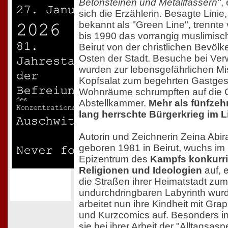
Betonsteinen und Metallfässern"
,
sich die Erzählerin. Besagte Linie
bekannt als "Green Line", trennte
bis 1990 das vorrangig muslimisc
Beirut von der christlichen Bevölk
Osten der Stadt. Besuche bei Ve
wurden zur lebensgefährlichen Mis
Kopfsalat zum begehrten Gastge
Wohnräume schrumpften auf die 
Abstellkammer.
Mehr als fünfzeh
lang herrschte Bürgerkrieg im 
Autorin und Zeichnerin Zeina Abir
geboren 1981 in Beirut, wuchs im
Epizentrum des
Kampfs konkurri
Religionen und Ideologien
auf, e
die Straßen ihrer Heimatstadt zum
undurchdringbaren Labyrinth wur
arbeitet nun ihre Kindheit mit Gra
und Kurzcomics auf. Besonders in
sie bei ihrer Arbeit der "Alltagsasp