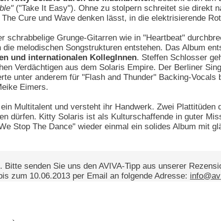
ble"
("Take It Easy"). Ohne zu stolpern schreitet sie direk
 The Cure und Wave denken lässt, in die elektrisierende Rotz
er schrabbelige Grunge-Gitarren wie in "Heartbeat" durchbr
 die melodischen Songstrukturen entstehen. Das Album ent
len und internationalen KollegInnen
. Steffen Schlosser ge
chen Verdächtigen aus dem Solaris Empire. Der Berliner Sin
uerte unter anderem für "Flash and Thunder" Backing-Vocals b
Meike Eimers.
t ein Multitalent und versteht ihr Handwerk. Zwei Plattitüden d
dürfen. Kitty Solaris ist als Kulturschaffende in guter Mis
t "We Stop The Dance" wieder einmal ein solides Album mit g
. Bitte senden Sie uns den AVIVA-Tipp aus unserer Rezens
is zum 10.06.2013 per Email an folgende Adresse:
info@avi