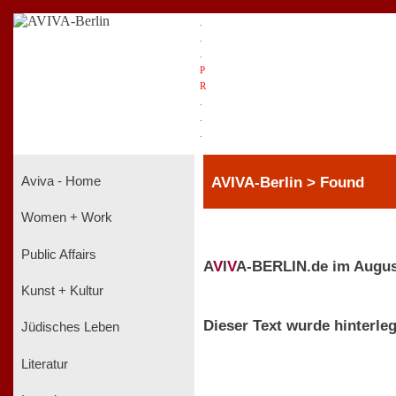
.
.
.
P
R
.
.
.
AVIVA-Berlin > Found
Aviva - Home
Women + Work
Public Affairs
A
V
I
V
A-BERLIN.de im Augus
Kunst + Kultur
Dieser Text wurde hinterleg
Jüdisches Leben
Literatur