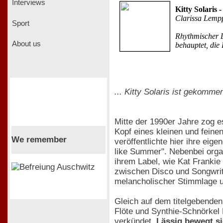
Interviews
Kitty Solaris
Clarissa Lemp
Sport
Rhythmischer L
About us
behauptet, die 
... Kitty Solaris ist gekomme
Mitte der 1990er Jahre zog es
Kopf eines kleinen und fein
We remember
veröffentlichte hier ihre ei
like Summer". Nebenbei organ
ihrem Label, wie Kat Frankie
zwischen Disco und Songwrit
melancholischer Stimmlage u
Gleich auf dem titelgebenden
Flöte und Synthie-Schnörkel
verkündet.
Lässig bewegt si