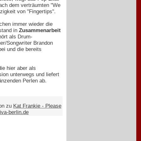
t nach dem verträumten "We
igkeit von "Fingertips".
echen immer wieder die
stand in
Zusammenarbeit
hört als Drum-
ger/Songwriter Brandon
ei und die bereits
ie hier aber als
sion unterwegs und liefert
länzenden Perlen ab.
ion zu
Kat Frankie - Please
va-berlin.de