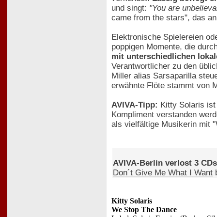
und singt:
"You are unbelieva
came from the stars", das an
Elektronische Spielereien od
poppigen Momente, die durch
mit unterschiedlichen loka
Verantwortlicher zu den übli
Miller alias Sarsaparilla ste
erwähnte Flöte stammt von 
AVIVA-Tipp:
Kitty Solaris is
Kompliment verstanden werden 
als vielfältige Musikerin mi
AVIVA-Berlin verlost 3 CDs
Don´t Give Me What I Want
b
Kitty Solaris
We Stop The Dance