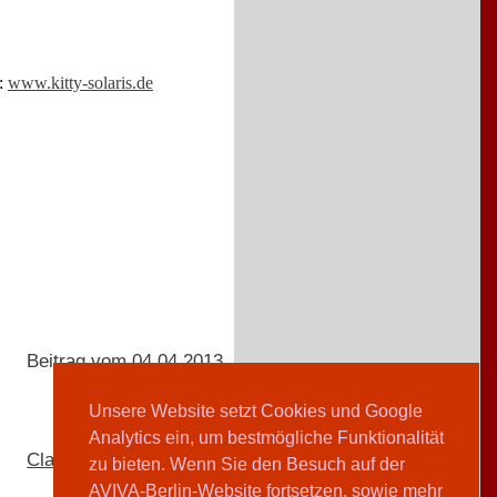
f:
www.kitty-solaris.de
Beitrag vom 04.04.2013
Unsere Website setzt Cookies und Google
Analytics ein, um bestmögliche Funktionalität
Clarissa Lempp
zu bieten. Wenn Sie den Besuch auf der
AVIVA-Berlin-Website fortsetzen, sowie mehr