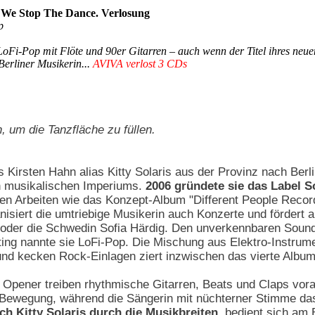
 - We Stop The Dance. Verlosung
p
oFi-Pop mit Flöte und 90er Gitarren – auch wenn der Titel ihres neu
Berliner Musikerin...
AVIVA verlost 3 CDs
n, um die Tanzfläche zu füllen.
 Kirsten Hahn alias Kitty Solaris aus der Provinz nach Berlin
en musikalischen Imperiums.
2006 gründete sie das Label S
genen Arbeiten wie das Konzept-Album "Different People Reco
isiert die umtriebige Musikerin auch Konzerte und fördert 
 oder die Schwedin Sofia Härdig. Den unverkennbaren Sound
ing nannte sie LoFi-Pop. Die Mischung aus Elektro-Instru
nd kecken Rock-Einlagen ziert inzwischen das vierte Album
 Opener treiben rhythmische Gitarren, Beats und Claps vora
 Bewegung, während die Sängerin mit nüchterner Stimme d
ch Kitty Solaris durch die Musikbreiten
, bedient sich am 