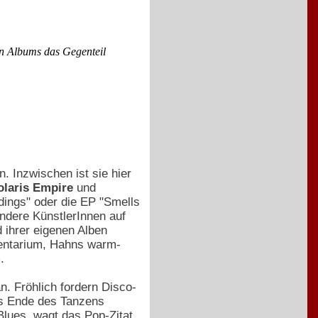
en Albums das Gegenteil
. Inzwischen ist sie hier
olaris Empire
und
rdings" oder die EP "Smells
andere KünstlerInnen auf
 ihrer eigenen Alben
mentarium, Hahns warm-
.
n. Fröhlich fordern Disco-
as Ende des Tanzens
Blues, wagt das Pop-Zitat