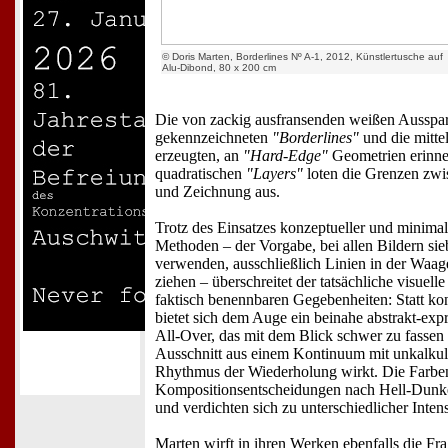
© Doris Marten, Borderlines Nº A-1, 2012, Künstlertusche auf
Alu-Dibond, 80 x 200 cm
Die von zackig ausfransenden weißen Ausspa
gekennzeichneten
"Borderlines"
und die mitte
erzeugten, an
"Hard-Edge"
Geometrien erinn
quadratischen
"Layers"
loten die Grenzen zwi
und Zeichnung aus.
Trotz des Einsatzes konzeptueller und minimal
Methoden – der Vorgabe, bei allen Bildern si
verwenden, ausschließlich Linien in der Waag
ziehen – überschreitet der tatsächliche visuell
faktisch benennbaren Gegebenheiten: Statt ko
bietet sich dem Auge ein beinahe abstrakt-expr
All-Over, das mit dem Blick schwer zu fassen 
Ausschnitt aus einem Kontinuum mit unkalku
Rhythmus der Wiederholung wirkt. Die Farbe
Kompositionsentscheidungen nach Hell-Dunk
und verdichten sich zu unterschiedlicher Intens
Marten wirft in ihren Werken ebenfalls die Fra