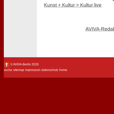
Kunst + Kultur > Kultur live
AVIVA-Reda
© AVIVA-Berlin 2026
suche
sitemap
impressum
datenschutz
home