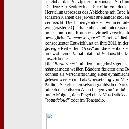
scheinbar das Prinzip der horizontalen Streifun
Tendenz zur Senkrechten. Sie rührt von dem
Herstellungsprozess des Abklebens mit Tape he
scharfen Kanten der jeweils aneinander stoßen
verursacht. Die Liniengebilde schwimmen od
wie gerasterte Quadrate über- und untereinand
unbestimmbaren Raum wie virtuell verschiebb
bewegliche
"screens in space"
. Damit schließt
konsequenter Entwicklung an ihre 2011 in der
gezeigte Reihe der
"Grids"
an, die ebenfalls e
innewohnende Variabilität und Vertauschbarke
auszeichnete.
Die
"Borderlines"
mit den unregelmäßigen, s
mäandernden weißen Bändern fixieren eine B
können als Verschriftlichung eines dynamische
gelesen werden und als Übersetzung von Musi
Partitur. Sie gleichen seismographischen Auf
oder den sichtbaren Ausschlägen von Tonhöh
und Abfolgen, dem Pegel eines Musikstücks a
"soundcloud"
oder im Tonstudio.