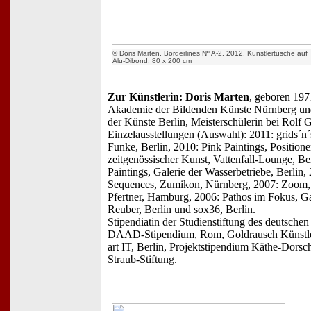
© Doris Marten, Borderlines Nº A-2, 2012, Künstlertusche auf
Alu-Dibond, 80 x 200 cm
Zur Künstlerin: Doris Marten
, geboren 19
Akademie der Bildenden Künste Nürnberg und
der Künste Berlin, Meisterschülerin bei Rolf 
Einzelausstellungen (Auswahl): 2011: grids´n´
Funke, Berlin, 2010: Pink Paintings, Position
zeitgenössischer Kunst, Vattenfall-Lounge, Ber
Paintings, Galerie der Wasserbetriebe, Berlin,
Sequences, Zumikon, Nürnberg, 2007: Zoom, 
Pfertner, Hamburg, 2006: Pathos im Fokus, Ga
Reuber, Berlin und sox36, Berlin.
Stipendiatin der Studienstiftung des deutschen
DAAD-Stipendium, Rom, Goldrausch Künstle
art IT, Berlin, Projektstipendium Käthe-Dors
Straub-Stiftung.