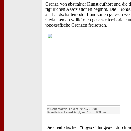
Grenze von abstrakter Kunst aufhört und die d
figürlichen Assoziationen beginnt. Die
"Border
als Landschaften oder Landkarten gelesen we
Gedanken an willkürlich gesetzte territoriale 
topografische Grenzen freisetzen.
© Doris Marten, Layers, Nº AG-2, 2013,
Künstlertusche auf Acrylglas, 100 x 100 cm
Die quadratischen
"Layers"
hingegen durchbr