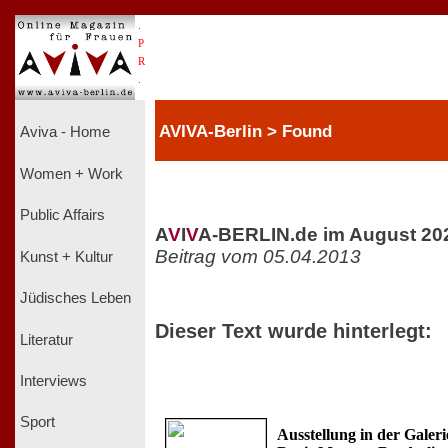
.
P
R
.
AVIVA-Berlin > Found
Aviva - Home
Women + Work
Public Affairs
A
V
I
V
A-BERLIN.de im August 20
Beitrag vom 05.04.2013
Kunst + Kultur
Jüdisches Leben
Dieser Text wurde hinterlegt:
Literatur
Interviews
Sport
Ausstellung in der Galer