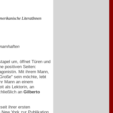
merikanische LiteratInnen
 namhaften
stapel um, öffnet Türen und
ne positiven Seiten:
agonistin. Mit ihrem Mann,
r Große" sein möchte, lebt
ihr Mann an einem
it als Lektorin, an
chließlich an
Gilberto
seit ihrer ersten
n New York zur Publikation