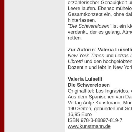
erzählerischer Genauigkeit u
Leere laufen. Ebenso mühelos 
Gesamtkonzept ein, ohne da
hinterlassen.
"Die Schwerelosen"
ist ein k
verdankt, der es gelang, Atm
retten.
Zur Autorin: Valeria Luisell
New York Times
und
Letras 
Libretti
und den hochgelobte
Dozentin und lebt in New Yor
Valeria Luiselli
Die Schwerelosen
Originaltitel: Los Ingrávidos
Aus dem Spanischen von Da
Verlag Antje Kunstmann, Mü
190 Seiten, gebunden mit S
16,95 Euro
ISBN 978-3-88897-819-7
www.kunstmann.de