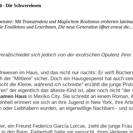
li - Die Schwerelosen
penster: Mit Transzendenz und Magischem Realismus eroberten lateina
e Feuilletons und LeserInnen. Die neue Generation öffnet erneut die...
verabschiedet sich jedoch von der exotischen Opulenz ihrer
 Unwesen im Haus, und das nicht nur nachts: Er wirft Bücher
ich der "Mittlere" sicher. Doch ein Hausgespenst hat auch sei
ht die Kleine, während ich schreibe"
erzählt die junge Prot
ren" der eigentlich das älteste Kind ist, aber noch nicht "de
nsamen Haus
in Mexiko City. Sie schreibt an einem Roman, 
heit erinnert sie sich an ihre Jugend in New York, ihre Arbe
 oder Liebhabern wurden, an eigenwillige Nachbarn - und s
er, ein Freund Federico García Lorcas, zieht die junge Frau 
in den Bann. Fieberhaft hatte sie versucht, ihren Verleger i