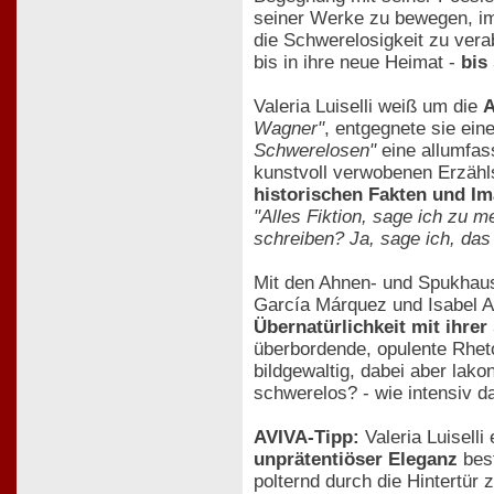
seiner Werke zu bewegen, imm
die Schwerelosigkeit zu vera
bis in ihre neue Heimat -
bis
Valeria Luiselli weiß um die
A
Wagner"
, entgegnete sie ein
Schwerelosen"
eine allumfas
kunstvoll verwobenen Erzähls
historischen Fakten und Im
"Alles Fiktion, sage ich zu 
schreiben? Ja, sage ich, das
Mit den Ahnen- und Spukhau
García Márquez und Isabel Al
Übernatürlichkeit mit ihrer
überbordende, opulente Rheto
bildgewaltig, dabei aber lako
schwerelos? - wie intensiv d
AVIVA-Tipp:
Valeria Luiselli
unprätentiöser Eleganz
best
polternd durch die Hintertür