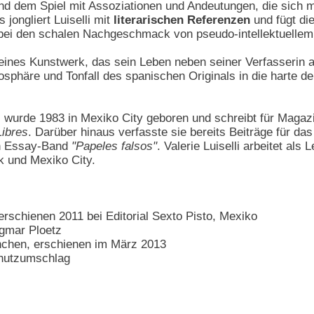
nd dem Spiel mit Assoziationen und Andeutungen, die sich ma
jongliert Luiselli mit
literarischen Referenzen
und fügt di
bei den schalen Nachgeschmack von pseudo-intellektuelle
leines Kunstwerk, das sein Leben neben seiner Verfasserin
osphäre und Tonfall des spanischen Originals in die harte de
i
wurde 1983 in Mexiko City geboren und schreibt für Magazi
Libres
. Darüber hinaus verfasste sie bereits Beiträge für da
n Essay-Band
"Papeles falsos"
. Valerie Luiselli arbeitet als 
k und Mexiko City.
, erschienen 2011 bei Editorial Sexto Pisto, Mexiko
gmar Ploetz
nchen, erschienen im März 2013
chutzumschlag