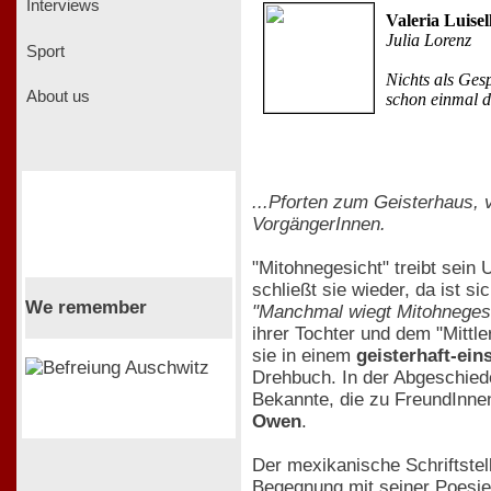
Interviews
Valeria Luisel
Julia Lorenz
Sport
Nichts als Ges
About us
schon einmal di
...Pforten zum Geisterhaus, 
VorgängerInnen.
"Mitohnegesicht" treibt sein
schließt sie wieder, da ist s
We remember
"Manchmal wiegt Mitohnegesic
ihrer Tochter und dem "Mittle
sie in einem
geisterhaft-ei
Drehbuch. In der Abgeschieden
Bekannte, die zu FreundInnen
Owen
.
Der mexikanische Schriftstell
Begegnung mit seiner Poesie 