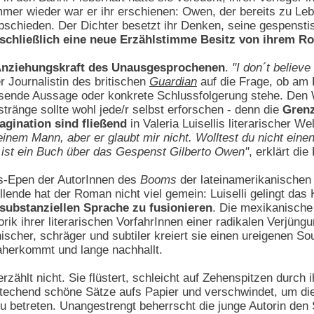
er wieder war er ihr erschienen: Owen, der bereits zu Lebz
bschieden. Der Dichter besetzt ihr Denken, seine gespensti
 schließlich eine neue Erzählstimme Besitz von ihrem Ro
nziehungskraft des Unausgesprochenen
.
"I don´t believe 
er Journalistin des britischen
Guardian
auf die Frage, ob am
sende Aussage oder konkrete Schlussfolgerung stehe. Den
tränge sollte wohl jede/r selbst erforschen - denn die
Gren
agination sind fließend
in Valeria Luisellis literarischer Wel
meinem Mann, aber er glaubt mir nicht. Wolltest du nicht ei
 ist ein Buch über das Gespenst Gilberto Owen"
, erklärt die
s-Epen der AutorInnen des
Booms
der lateinamerikanischen 
lende hat der Roman nicht viel gemein: Luiselli gelingt das
 substanziellen Sprache zu fusionieren
. Die mexikanische 
rik ihrer literarischen VorfahrInnen einer radikalen Verjüng
nischer, schräger und subtiler kreiert sie einen ureigenen So
aherkommt und lange nachhallt.
 erzählt nicht. Sie flüstert, schleicht auf Zehenspitzen durch
echend schöne Sätze aufs Papier und verschwindet, um die
 zu betreten. Unangestrengt beherrscht die junge Autorin de