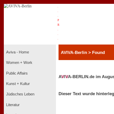
.
.
.
P
R
.
.
.
AVIVA-Berlin > Found
Aviva - Home
Women + Work
Public Affairs
A
V
I
V
A-BERLIN.de im Augus
Kunst + Kultur
Dieser Text wurde hinterleg
Jüdisches Leben
Literatur