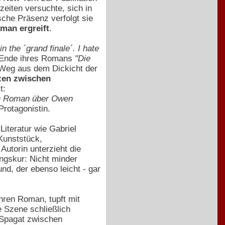
eiten versuchte, sich in
sche Präsenz verfolgt sie
man ergreift
.
in the ´grand finale´. I hate
 Ende ihres Romans
"Die
 Weg aus dem Dickicht der
zen zwischen
t:
nen Roman über Owen
 Protagonistin.
Literatur wie Gabriel
 Kunststück,
Autorin unterzieht die
ungskur: Nicht minder
und, der ebenso leicht - gar
 ihren Roman, tupft mit
 Szene schließlich
n Spagat zwischen