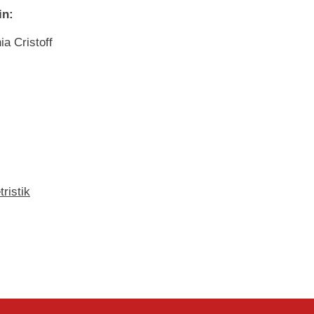
in:
a Cristoff
ristik