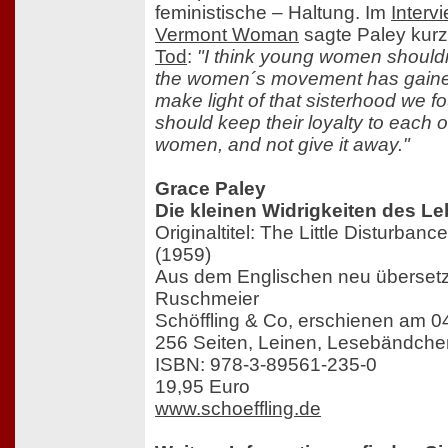
feministische – Haltung. Im
Interv
Vermont Woman
sagte Paley kurz
Tod
:
"I think young women shouldn
the women´s movement has gaine
make light of that sisterhood we f
should keep their loyalty to each o
women, and not give it away."
Grace Paley
Die kleinen Widrigkeiten des L
Originaltitel: The Little Disturban
(1959)
Aus dem Englischen neu übersetzt
Ruschmeier
Schöffling & Co, erschienen am 0
256 Seiten, Leinen, Lesebändche
ISBN: 978-3-89561-235-0
19,95 Euro
www.schoeffling.de