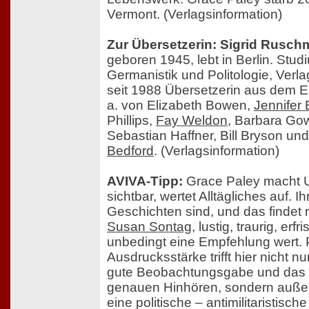
Vermont. (Verlagsinformation)
Zur Übersetzerin: Sigrid Rusch
geboren 1945, lebt in Berlin. Stud
Germanistik und Politologie, Verlag
seit 1988 Übersetzerin aus dem E
a. von Elizabeth Bowen,
Jennifer
Phillips,
Fay Weldon
, Barbara Go
Sebastian Haffner, Bill Bryson un
Bedford
. (Verlagsinformation)
AVIVA-Tipp:
Grace Paley macht 
sichtbar, wertet Alltägliches auf. Ih
Geschichten sind, und das findet n
Susan Sontag
, lustig, traurig, er
unbedingt eine Empfehlung wert. 
Ausdrucksstärke trifft hier nicht nu
gute Beobachtungsgabe und das 
genauen Hinhören, sondern auße
eine politische – antimilitaristisch