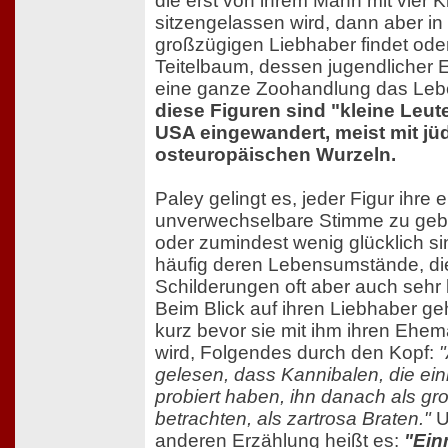
die erst von ihrem Mann mit vier 
sitzengelassen wird, dann aber in
großzügigen Liebhaber findet ode
Teitelbaum, dessen jugendlicher E
eine ganze Zoohandlung das Leb
diese Figuren sind "kleine Leute
USA eingewandert, meist mit jü
osteuropäischen Wurzeln.
Paley gelingt es, jeder Figur ihre
unverwechselbare Stimme zu geb
oder zumindest wenig glücklich si
häufig deren Lebensumstände, di
Schilderungen oft aber auch sehr
Beim Blick auf ihren Liebhaber geh
kurz bevor sie mit ihm ihren Ehe
wird, Folgendes durch den Kopf:
gelesen, dass Kannibalen, die e
probiert haben, ihn danach als g
betrachten, als zartrosa Braten."
U
anderen Erzählung heißt es:
"Ein