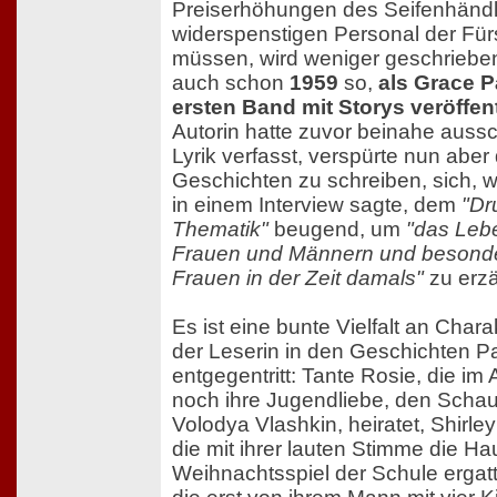
Preiserhöhungen des Seifenhänd
widerspenstigen Personal der Für
müssen, wird weniger geschriebe
auch schon
1959
so,
als Grace P
ersten Band mit Storys veröffent
Autorin hatte zuvor beinahe aussc
Lyrik verfasst, verspürte nun aber
Geschichten zu schreiben, sich, wi
in einem Interview sagte, dem
"Dr
Thematik"
beugend, um
"das Leb
Frauen und Männern und besond
Frauen in der Zeit damals"
zu erzä
Es ist eine bunte Vielfalt an Chara
der Leserin in den Geschichten P
entgegentritt: Tante Rosie, die im 
noch ihre Jugendliebe, den Schau
Volodya Vlashkin, heiratet, Shirle
die mit ihrer lauten Stimme die Hau
Weihnachtsspiel der Schule ergatte