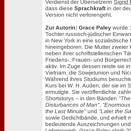
Verdienst der Übersetzerin
Sigrid
dass diese
Sprachkraft
in der de
Version nicht verlorengeht.
Zur Autorin: Grace Paley
wurde 
Tochter russisch-jüdischer Einwa
in New York in eine sozialistische 
hineingeboren. Die Mutter zweier 
neben ihrer schriftstellerischen Tät
Friedens-, Frauen- und Bürgerre
aktiv. Im Zuge dessen reiste sie i
Vietnam, die Sowjetunion und Nic
Während ihres Studiums besuchte
Kurs bei W. H. Auden, der sie im 
ermutigte. Sie veröffentlichte zahl
Shortstorys – in den Bänden
"The 
Disturbances of Man"
,
"Enormous
the Last Minute"
und
"Later the 
sowie Gedichtbände, und erhielt 
bedeutende Auszeichnungen und P
Lebenswerk. Grace Paley starb 2