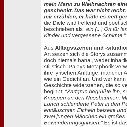
mein Mann zu Weihnachten ein
geschenkt. Das war nicht recht.
mir erzählen, er hätte es nett g
die Diele wird treffend und poetisc
beschrieben als
"ein (...) Ort für 
Kinder und vergessene Schirme."
Aus
Alltagsszenen und -situati
Art setzen sich die Storys zusam
doch niemals banal, weder inhaltl
stilistisch. Paleys Metaphorik ver
ihre lyrischen Anfänge, mancher 
wie ein Gedicht an. Und wer kann
Geschichte widerstehen, die so v
beginnt:
"Zartgrün begrüßte ihn, 
Knospen an den Nussbäumen. Mi
Lunch schlenderte Peter in den Par
enttäuschten Eicheln beiseite un
zwei jungen Mädchen ein großes
Bewunderungsgrinsen."
Es ist da