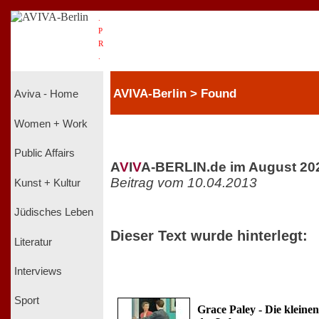
.
P
R
.
AVIVA-Berlin > Found
Aviva - Home
Women + Work
Public Affairs
A
V
I
V
A-BERLIN.de im August 20
Beitrag vom 10.04.2013
Kunst + Kultur
Jüdisches Leben
Dieser Text wurde hinterlegt:
Literatur
Interviews
Sport
Grace Paley - Die kleine