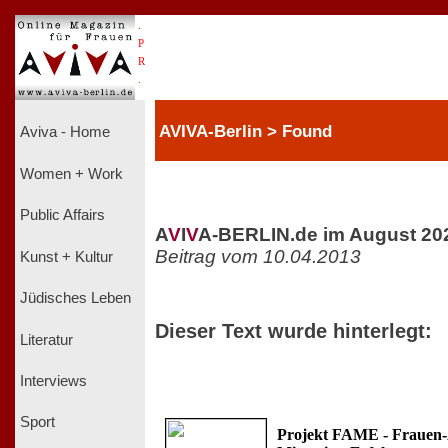
.
P
R
.
AVIVA-Berlin > Found
Aviva - Home
Women + Work
Public Affairs
A
V
I
V
A-BERLIN.de im August 20
Beitrag vom 10.04.2013
Kunst + Kultur
Jüdisches Leben
Dieser Text wurde hinterlegt:
Literatur
Interviews
Sport
Projekt FAME - Frauen-