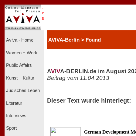
.
P
R
.
AVIVA-Berlin > Found
Aviva - Home
Women + Work
Public Affairs
A
V
I
V
A-BERLIN.de im August 20
Beitrag vom 11.04.2013
Kunst + Kultur
Jüdisches Leben
Dieser Text wurde hinterlegt:
Literatur
Interviews
Sport
German Development Me