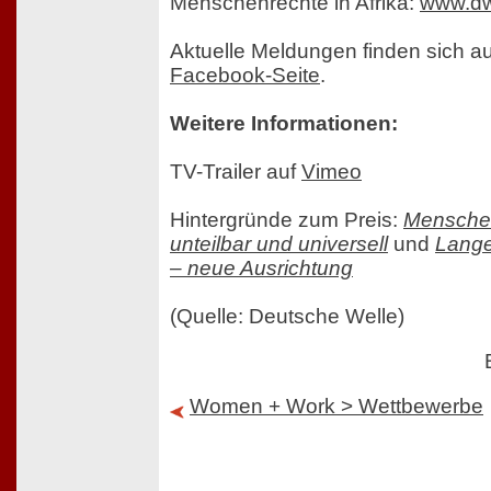
Menschenrechte in Afrika:
www.dw
Aktuelle Meldungen finden sich au
Facebook-Seite
.
Weitere Informationen:
TV-Trailer auf
Vimeo
Hintergründe zum Preis:
Mensche
unteilbar und universell
und
Lange
– neue Ausrichtung
(Quelle: Deutsche Welle)
Women + Work > Wettbewerbe