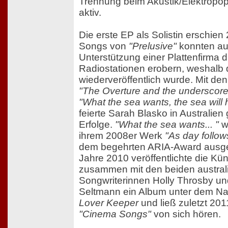
Trennung beim Akustik/Elektrop
aktiv.
Die erste EP als Solistin erschien
Songs von
"Prelusive"
konnten au
Unterstützung einer Plattenfirma d
Radiostationen erobern, weshalb
wiederveröffentlich wurde. Mit de
"The Overture and the underscore
"What the sea wants, the sea will
feierte Sarah Blasko in Australien
Erfolge.
"What the sea wants... "
wu
ihrem 2008er Werk
"As day follow
dem begehrten ARIA-Award ausge
Jahre 2010 veröffentlichte die Kün
zusammen mit den beiden austral
Songwriterinnen Holly Throsby un
Seltmann ein Album unter dem 
Lover Keeper
und ließ zuletzt 201
"Cinema Songs"
von sich hören.