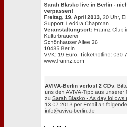
Sarah Blasko live in Berlin - nic
verpassen!
Freitag, 19. April 2013
, 20 Uhr, E
Support: Leddra Chapman
Veranstaltungsort:
Frannz Club i
Kulturbrauerei
Schönhauser Allee 36
10435 Berlin
VVK: 19 Euro, Tickethotline: 030 
www.frannz.com
AVIVA-Berlin verlost 2 CDs
. Bit
uns den AVIVA-Tipp aus unserer
zu
Sarah Blasko - As day follows 
13.07.2013 per Email an folgend
info@aviva-berlin.de