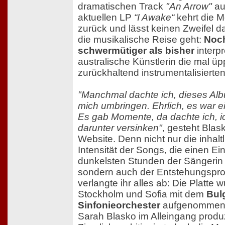
dramatischen Track
"An Arrow"
au
aktuellen LP
“I Awake“
kehrt die 
zurück und lässt keinen Zweifel d
die musikalische Reise geht:
Noch
schwermütiger als bisher
interpr
australische Künstlerin die mal üp
zurückhaltend instrumentalisierte
"Manchmal dachte ich, dieses Al
mich umbringen. Ehrlich, es war 
Es gab Momente, da dachte ich, i
darunter versinken"
, gesteht Blask
Website. Denn nicht nur die inhalt
Intensität der Songs, die einen Ein
dunkelsten Stunden der Sängerin
sondern auch der Entstehungspr
verlangte ihr alles ab: Die Platte w
Stockholm und Sofia mit dem
Bul
Sinfonieorchester
aufgenommen
Sarah Blasko im Alleingang produz