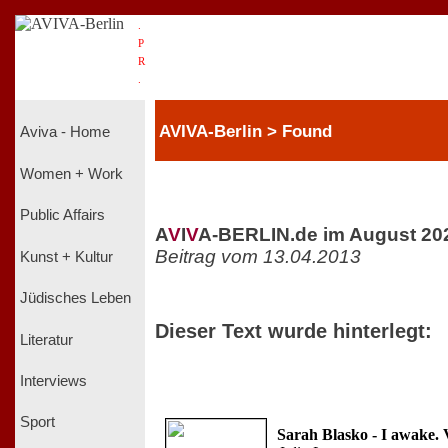
.
P
R
.
AVIVA-Berlin > Found
Aviva - Home
Women + Work
Public Affairs
A
V
I
V
A-BERLIN.de im August 20
Beitrag vom 13.04.2013
Kunst + Kultur
Jüdisches Leben
Dieser Text wurde hinterlegt:
Literatur
Interviews
Sport
Sarah Blasko - I awake. 