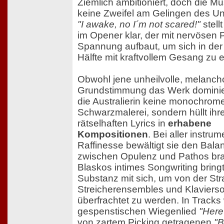
Ziemlich ambitioniert, doch die Mus
keine Zweifel am Gelingen des Un
"I awake, no I´m not scared!"
stellt
im Opener klar, der mit nervösen
Spannung aufbaut, um sich in der
Hälfte mit kraftvollem Gesang zu 
Obwohl jene unheilvolle, melanch
Grundstimmung das Werk dominiert
die Australierin keine monochrom
Schwarzmalerei, sondern hüllt ihr
rätselhaften Lyrics in
erhabene
Kompositionen
. Bei aller instrum
Raffinesse bewältigt sie den Bala
zwischen Opulenz und Pathos br
Blaskos intimes Songwriting bring
Substanz mit sich, um von der Stra
Streicherensembles und Klaviersol
überfrachtet zu werden. In Tracks
gespenstischen Wiegenlied
"Here
von zartem Picking getragenen
"B