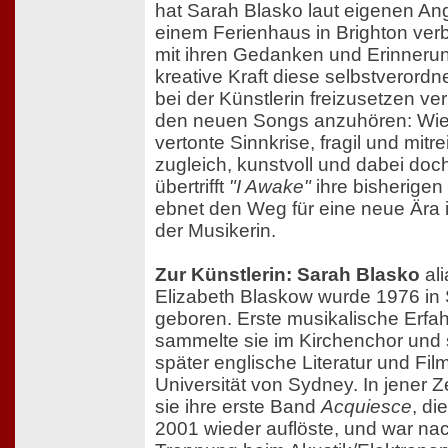
hat Sarah Blasko laut eigenen An
einem Ferienhaus in Brighton verbr
mit ihren Gedanken und Erinneru
kreative Kraft diese selbstverord
bei der Künstlerin freizusetzen ver
den neuen Songs anzuhören: Wie
vertonte Sinnkrise, fragil und mitr
zugleich, kunstvoll und dabei doch
übertrifft
"I Awake"
ihre bisherige
ebnet den Weg für eine neue Ära 
der Musikerin.
Zur Künstlerin: Sarah Blasko
ali
Elizabeth Blaskow wurde 1976 in
geboren. Erste musikalische Erfa
sammelte sie im Kirchenchor und 
später englische Literatur und Fil
Universität von Sydney. In jener Z
sie ihre erste Band
Acquiesce
, di
2001 wieder auflöste, und war na