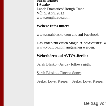
Sarah Blasko
I Awake
Label: Dramatico/ Rough Trade
VÖ: 5. April 2013
www.roughtrade.com
Weitere Infos unter:
www.sarahblasko.com
und auf
Facebook
Das Video zur ersten Single
"God-Fearing"
ka
www.youtube.com
angesehen werden.
Weiterhören auf AVIVA-Berlin:
Sarah Blasko - As day follows night
Sarah Blasko - Cinema Songs
Seeker Lover Keeper - Seeker Lover Keeper
Beitrag v