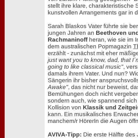
stellt ihre klare, charakteristische
kunstvollen Arrangements gar in 
Sarah Blaskos Vater führte sie bere
jungen Jahren an
Beethoven un
Rachmaninoff
heran, wie sie im I
dem australischen Popmagazin
T
erzählt - zunächst mit eher mäßig
just want you to know, dad, that I
going to like classical music"
, vers
damals ihrem Vater. Und nun? Wi
Sängerin ihr bisher anspruchsvol
Awake"
, das nicht nur beweist, d
Bemühungen doch nicht vergeben
sondern auch, wie spannend sich
Kollision von
Klassik und Zeitgei
kann. Ein musikalisches Erwache
manchem/r HörerIn die Augen öffn
AVIVA-Tipp:
Die erste Hälfte des